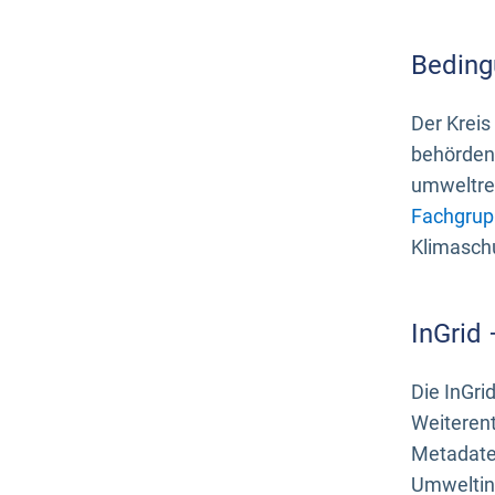
Beding
Der Kreis
behördenn
umweltrel
Fachgrup
Klimasch
InGrid
Die InGri
Weiteren
Metadate
Umweltinf