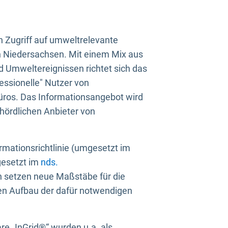
n Zugriff auf umweltrelevante
in Niedersachsen. Mit einem Mix aus
 Umweltereignissen richtet sich das
essionelle" Nutzer von
üros. Das Informationsangebot wird
ehördlichen Anbieter von
rmationsrichtlinie (umgesetzt im
gesetzt im
nds.
ien setzen neue Maßstäbe für die
den Aufbau der dafür notwendigen
e „InGrid®“ wurden u.a. als