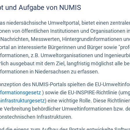
t und Aufgabe von NUMIS
s niedersächsische Umweltportal, bietet einen zentrale
onen von öffentlichen Institutionen und Organisationen 
 Nachrichten, Messwerten, Hintergrundinformationen und
tal an interessierte Bürgerinnen und Bürger sowie "prof
formationen, z.B. Umweltorganisationen und Ingenieurb
rlich ausgebaut mit dem Ziel, langfristig möglichst alle b
formationen in Niedersachsen zu erfassen.
onzeption des NUMIS-Portals spielten die EU-Umweltinfo
formationsgesetz
) sowie die EU-INSPIRE-Richtlinie (um
infrastrukturgesetz
) eine wichtige Rolle. Diese Richtlin
he Verbreitung behördlicher Umweltinformationen bzw. 
onstechnischen Infrastrukturen.
 die eigens zum Aufbau des Portals entwickelte Softwar