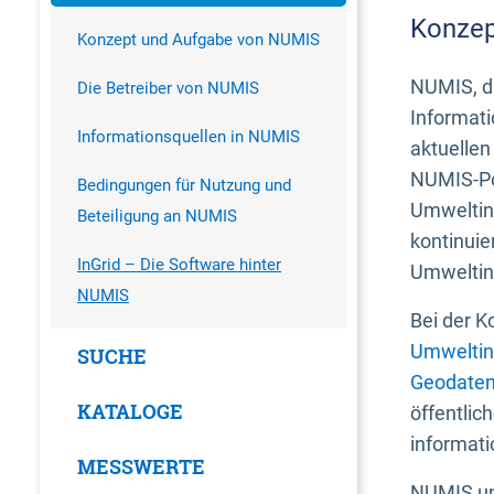
Konzep
Konzept und Aufgabe von NUMIS
NUMIS, da
Die Betreiber von NUMIS
Informati
Informationsquellen in NUMIS
aktuellen
NUMIS-Por
Bedingungen für Nutzung und
Umweltin
Beteiligung an NUMIS
kontinuie
InGrid – Die Software hinter
Umweltin
NUMIS
Bei der K
Umweltin
SUCHE
Geodaten
KATALOGE
öffentlic
informati
MESSWERTE
NUMIS und