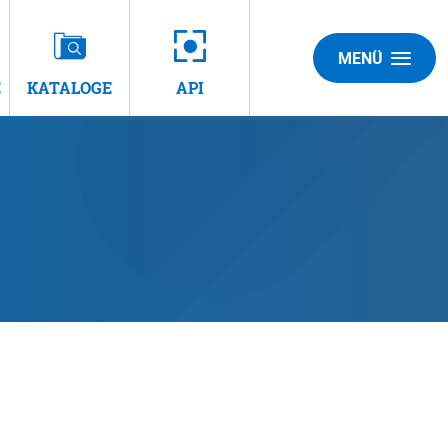
MENÜ
E
KATALOGE
API