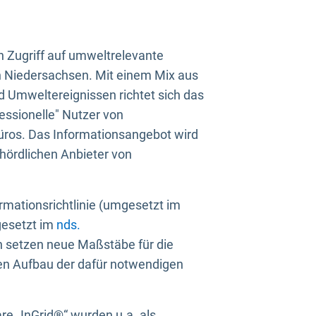
n Zugriff auf umweltrelevante
in Niedersachsen. Mit einem Mix aus
 Umweltereignissen richtet sich das
essionelle" Nutzer von
üros. Das Informationsangebot wird
ehördlichen Anbieter von
rmationsrichtlinie (umgesetzt im
gesetzt im
nds.
ien setzen neue Maßstäbe für die
den Aufbau der dafür notwendigen
e „InGrid®“ wurden u.a. als