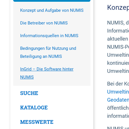
Konzep
Konzept und Aufgabe von NUMIS
NUMIS, da
Die Betreiber von NUMIS
Informati
Informationsquellen in NUMIS
aktuellen
NUMIS-Por
Bedingungen für Nutzung und
Umweltin
Beteiligung an NUMIS
kontinuie
InGrid – Die Software hinter
Umweltin
NUMIS
Bei der K
Umweltin
SUCHE
Geodaten
KATALOGE
öffentlic
informati
MESSWERTE
NUMIS und