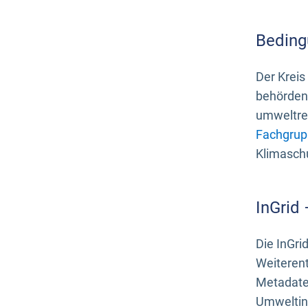
Beding
Der Kreis
behördenn
umweltrel
Fachgrup
Klimasch
InGrid
Die InGri
Weiteren
Metadate
Umweltinf