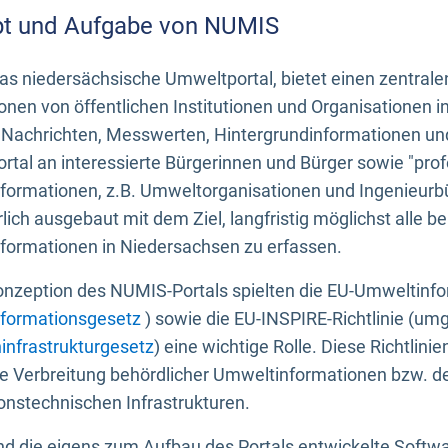
t und Aufgabe von NUMIS
s niedersächsische Umweltportal, bietet einen zentrale
onen von öffentlichen Institutionen und Organisationen 
 Nachrichten, Messwerten, Hintergrundinformationen und
tal an interessierte Bürgerinnen und Bürger sowie "prof
formationen, z.B. Umweltorganisationen und Ingenieurb
rlich ausgebaut mit dem Ziel, langfristig möglichst alle b
formationen in Niedersachsen zu erfassen.
onzeption des NUMIS-Portals spielten die EU-Umweltinfo
formationsgesetz
) sowie die EU-INSPIRE-Richtlinie (um
infrastrukturgesetz
) eine wichtige Rolle. Diese Richtlin
he Verbreitung behördlicher Umweltinformationen bzw. 
onstechnischen Infrastrukturen.
 die eigens zum Aufbau des Portals entwickelte Softwar