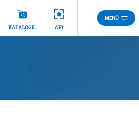
MENÜ
E
KATALOGE
API