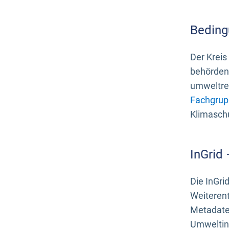
Beding
Der Kreis
behördenn
umweltrel
Fachgrup
Klimasch
InGrid
Die InGri
Weiteren
Metadate
Umweltinf