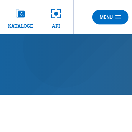
MENÜ
E
KATALOGE
API