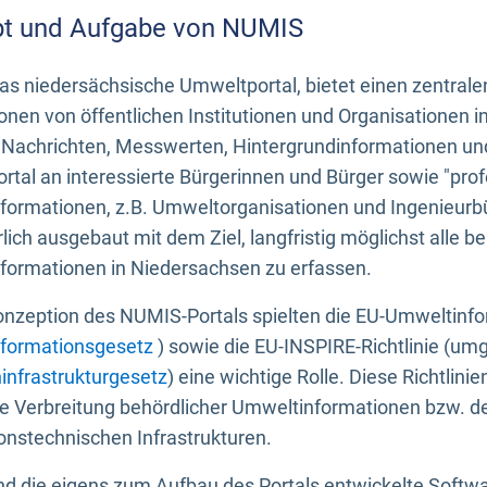
t und Aufgabe von NUMIS
s niedersächsische Umweltportal, bietet einen zentrale
onen von öffentlichen Institutionen und Organisationen 
 Nachrichten, Messwerten, Hintergrundinformationen und
tal an interessierte Bürgerinnen und Bürger sowie "prof
formationen, z.B. Umweltorganisationen und Ingenieurb
rlich ausgebaut mit dem Ziel, langfristig möglichst alle b
formationen in Niedersachsen zu erfassen.
onzeption des NUMIS-Portals spielten die EU-Umweltinfo
formationsgesetz
) sowie die EU-INSPIRE-Richtlinie (um
infrastrukturgesetz
) eine wichtige Rolle. Diese Richtlin
he Verbreitung behördlicher Umweltinformationen bzw. 
onstechnischen Infrastrukturen.
 die eigens zum Aufbau des Portals entwickelte Softwar