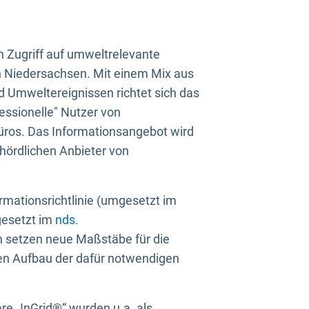
n Zugriff auf umweltrelevante
in Niedersachsen. Mit einem Mix aus
 Umweltereignissen richtet sich das
essionelle" Nutzer von
üros. Das Informationsangebot wird
ehördlichen Anbieter von
rmationsrichtlinie (umgesetzt im
gesetzt im
nds.
ien setzen neue Maßstäbe für die
den Aufbau der dafür notwendigen
e „InGrid®“ wurden u.a. als