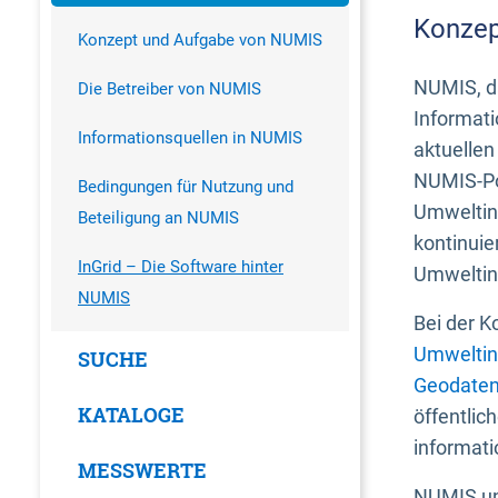
Konzep
Konzept und Aufgabe von NUMIS
NUMIS, da
Die Betreiber von NUMIS
Informati
Informationsquellen in NUMIS
aktuellen
NUMIS-Por
Bedingungen für Nutzung und
Umweltin
Beteiligung an NUMIS
kontinuie
InGrid – Die Software hinter
Umweltin
NUMIS
Bei der K
Umweltin
SUCHE
Geodaten
KATALOGE
öffentlic
informati
MESSWERTE
NUMIS und