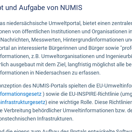
t und Aufgabe von NUMIS
s niedersächsische Umweltportal, bietet einen zentrale
onen von öffentlichen Institutionen und Organisationen 
 Nachrichten, Messwerten, Hintergrundinformationen und
tal an interessierte Bürgerinnen und Bürger sowie "prof
formationen, z.B. Umweltorganisationen und Ingenieurb
rlich ausgebaut mit dem Ziel, langfristig möglichst alle b
formationen in Niedersachsen zu erfassen.
onzeption des NUMIS-Portals spielten die EU-Umweltinfo
formationsgesetz
) sowie die EU-INSPIRE-Richtlinie (um
infrastrukturgesetz
) eine wichtige Rolle. Diese Richtlin
he Verbreitung behördlicher Umweltinformationen bzw. 
onstechnischen Infrastrukturen.
 die eigens zum Aufbau des Portals entwickelte Softwar