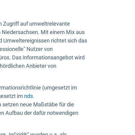
n Zugriff auf umweltrelevante
in Niedersachsen. Mit einem Mix aus
 Umweltereignissen richtet sich das
essionelle" Nutzer von
üros. Das Informationsangebot wird
ehördlichen Anbieter von
rmationsrichtlinie (umgesetzt im
gesetzt im
nds.
ien setzen neue Maßstäbe für die
den Aufbau der dafür notwendigen
e „InGrid®“ wurden u.a. als