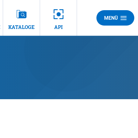
MENÜ
E
KATALOGE
API