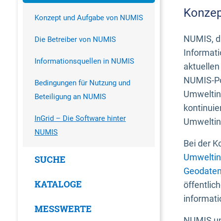
Konzep
Konzept und Aufgabe von NUMIS
NUMIS, da
Die Betreiber von NUMIS
Informati
Informationsquellen in NUMIS
aktuellen
NUMIS-Por
Bedingungen für Nutzung und
Umweltin
Beteiligung an NUMIS
kontinuie
InGrid – Die Software hinter
Umweltin
NUMIS
Bei der K
Umweltin
SUCHE
Geodaten
KATALOGE
öffentlic
informati
MESSWERTE
NUMIS und