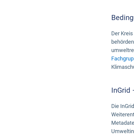
Beding
Der Kreis
behördenn
umweltrel
Fachgrup
Klimasch
InGrid
Die InGri
Weiteren
Metadate
Umweltinf