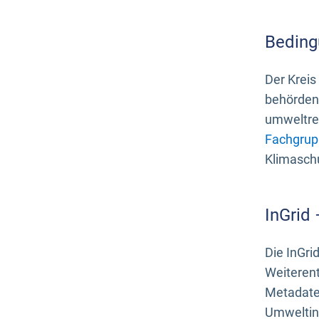
Beding
Der Kreis
behördenn
umweltrel
Fachgrup
Klimasch
InGrid
Die InGri
Weiteren
Metadate
Umweltinf