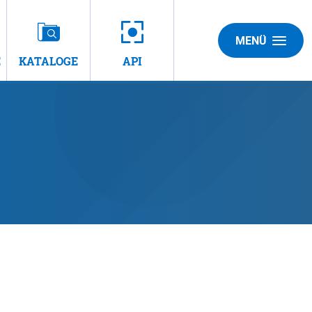
MENÜ
E
KATALOGE
API