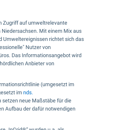
n Zugriff auf umweltrelevante
in Niedersachsen. Mit einem Mix aus
 Umweltereignissen richtet sich das
essionelle" Nutzer von
üros. Das Informationsangebot wird
ehördlichen Anbieter von
rmationsrichtlinie (umgesetzt im
gesetzt im
nds.
ien setzen neue Maßstäbe für die
den Aufbau der dafür notwendigen
e „InGrid®“ wurden u.a. als