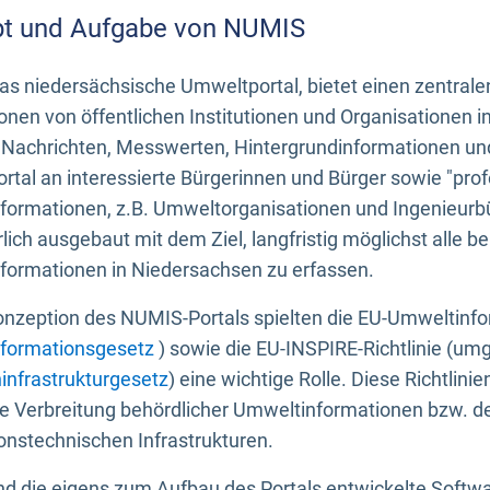
t und Aufgabe von NUMIS
s niedersächsische Umweltportal, bietet einen zentrale
onen von öffentlichen Institutionen und Organisationen 
 Nachrichten, Messwerten, Hintergrundinformationen und
tal an interessierte Bürgerinnen und Bürger sowie "prof
formationen, z.B. Umweltorganisationen und Ingenieurb
rlich ausgebaut mit dem Ziel, langfristig möglichst alle b
formationen in Niedersachsen zu erfassen.
onzeption des NUMIS-Portals spielten die EU-Umweltinfo
formationsgesetz
) sowie die EU-INSPIRE-Richtlinie (um
infrastrukturgesetz
) eine wichtige Rolle. Diese Richtlin
he Verbreitung behördlicher Umweltinformationen bzw. 
onstechnischen Infrastrukturen.
 die eigens zum Aufbau des Portals entwickelte Softwar