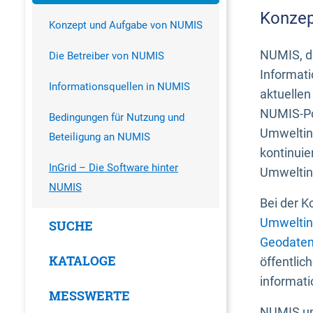
Konzep
Konzept und Aufgabe von NUMIS
NUMIS, da
Die Betreiber von NUMIS
Informati
Informationsquellen in NUMIS
aktuellen
NUMIS-Por
Bedingungen für Nutzung und
Umweltin
Beteiligung an NUMIS
kontinuie
InGrid – Die Software hinter
Umweltin
NUMIS
Bei der K
Umweltin
SUCHE
Geodaten
KATALOGE
öffentlic
informati
MESSWERTE
NUMIS und