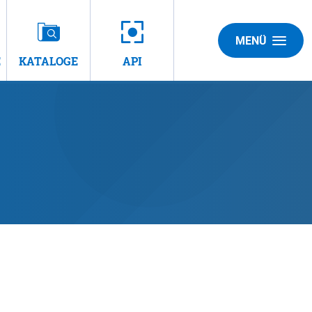
MENÜ
E
KATALOGE
API