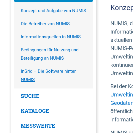
Konzep
Konzept und Aufgabe von NUMIS
NUMIS, da
Die Betreiber von NUMIS
Informati
Informationsquellen in NUMIS
aktuellen
NUMIS-Por
Bedingungen für Nutzung und
Umweltin
Beteiligung an NUMIS
kontinuie
InGrid – Die Software hinter
Umweltin
NUMIS
Bei der K
Umweltin
SUCHE
Geodaten
KATALOGE
öffentlic
informati
MESSWERTE
NUMIS und