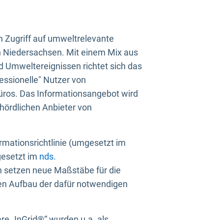
n Zugriff auf umweltrelevante
in Niedersachsen. Mit einem Mix aus
 Umweltereignissen richtet sich das
essionelle" Nutzer von
üros. Das Informationsangebot wird
ehördlichen Anbieter von
rmationsrichtlinie (umgesetzt im
gesetzt im
nds.
ien setzen neue Maßstäbe für die
den Aufbau der dafür notwendigen
e „InGrid®“ wurden u.a. als