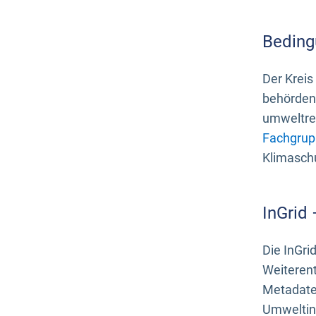
Beding
Der Kreis
behördenn
umweltrel
Fachgrup
Klimasch
InGrid
Die InGri
Weiteren
Metadate
Umweltinf