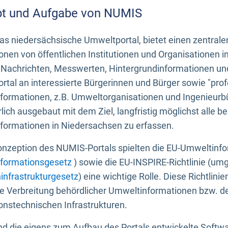
t und Aufgabe von NUMIS
s niedersächsische Umweltportal, bietet einen zentrale
onen von öffentlichen Institutionen und Organisationen 
 Nachrichten, Messwerten, Hintergrundinformationen und
tal an interessierte Bürgerinnen und Bürger sowie "prof
formationen, z.B. Umweltorganisationen und Ingenieurb
rlich ausgebaut mit dem Ziel, langfristig möglichst alle b
formationen in Niedersachsen zu erfassen.
onzeption des NUMIS-Portals spielten die EU-Umweltinfo
formationsgesetz
) sowie die EU-INSPIRE-Richtlinie (um
infrastrukturgesetz
) eine wichtige Rolle. Diese Richtlin
he Verbreitung behördlicher Umweltinformationen bzw. 
onstechnischen Infrastrukturen.
 die eigens zum Aufbau des Portals entwickelte Softwar