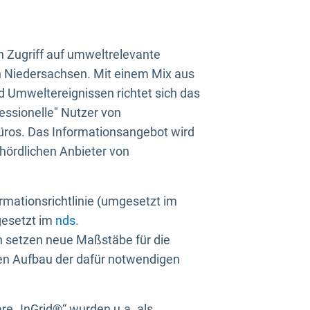
n Zugriff auf umweltrelevante
in Niedersachsen. Mit einem Mix aus
 Umweltereignissen richtet sich das
essionelle" Nutzer von
üros. Das Informationsangebot wird
ehördlichen Anbieter von
rmationsrichtlinie (umgesetzt im
gesetzt im
nds.
ien setzen neue Maßstäbe für die
den Aufbau der dafür notwendigen
e „InGrid®“ wurden u.a. als