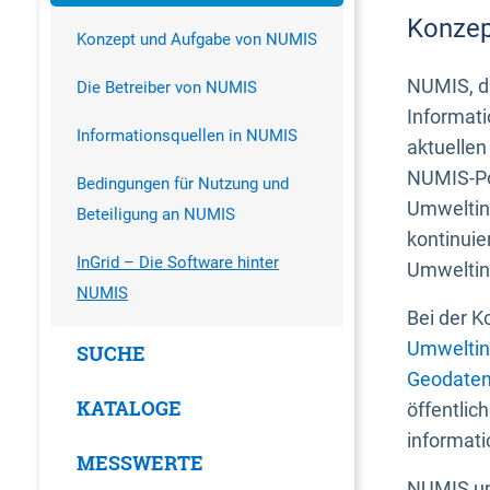
Konzep
Konzept und Aufgabe von NUMIS
NUMIS, da
Die Betreiber von NUMIS
Informati
Informationsquellen in NUMIS
aktuellen
NUMIS-Por
Bedingungen für Nutzung und
Umweltin
Beteiligung an NUMIS
kontinuie
InGrid – Die Software hinter
Umweltin
NUMIS
Bei der K
Umweltin
SUCHE
Geodaten
KATALOGE
öffentlic
informati
MESSWERTE
NUMIS und