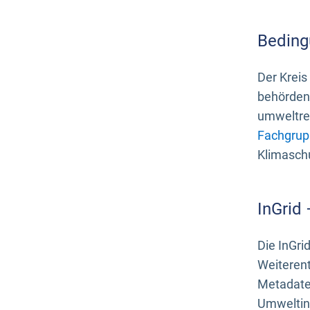
Beding
Der Kreis
behördenn
umweltrel
Fachgrup
Klimasch
InGrid
Die InGri
Weiteren
Metadate
Umweltinf