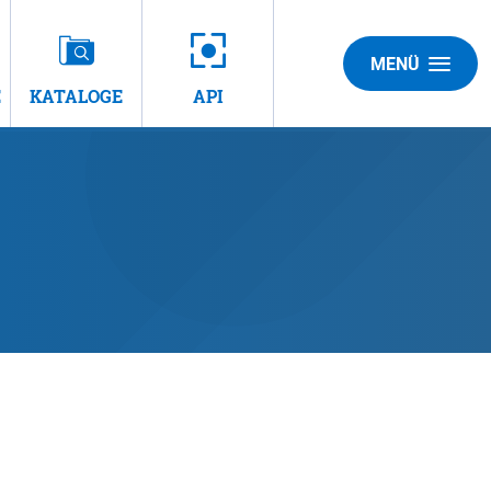
MENÜ
E
KATALOGE
API