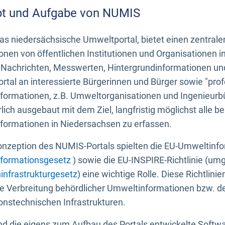
t und Aufgabe von NUMIS
s niedersächsische Umweltportal, bietet einen zentrale
onen von öffentlichen Institutionen und Organisationen 
 Nachrichten, Messwerten, Hintergrundinformationen und
tal an interessierte Bürgerinnen und Bürger sowie "prof
formationen, z.B. Umweltorganisationen und Ingenieurb
rlich ausgebaut mit dem Ziel, langfristig möglichst alle b
formationen in Niedersachsen zu erfassen.
onzeption des NUMIS-Portals spielten die EU-Umweltinfo
formationsgesetz
) sowie die EU-INSPIRE-Richtlinie (um
infrastrukturgesetz
) eine wichtige Rolle. Diese Richtlin
he Verbreitung behördlicher Umweltinformationen bzw. 
onstechnischen Infrastrukturen.
 die eigens zum Aufbau des Portals entwickelte Softwar