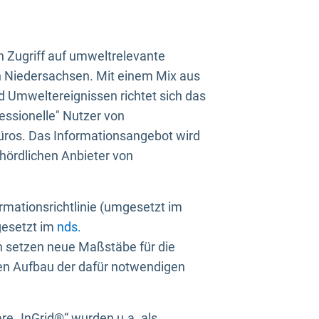
n Zugriff auf umweltrelevante
in Niedersachsen. Mit einem Mix aus
 Umweltereignissen richtet sich das
essionelle" Nutzer von
üros. Das Informationsangebot wird
ehördlichen Anbieter von
rmationsrichtlinie (umgesetzt im
gesetzt im
nds.
ien setzen neue Maßstäbe für die
den Aufbau der dafür notwendigen
e „InGrid®“ wurden u.a. als