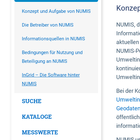
Konzep
Konzept und Aufgabe von NUMIS
NUMIS, da
Die Betreiber von NUMIS
Informati
Informationsquellen in NUMIS
aktuellen
NUMIS-Por
Bedingungen für Nutzung und
Umweltin
Beteiligung an NUMIS
kontinuie
InGrid – Die Software hinter
Umweltin
NUMIS
Bei der K
Umweltin
SUCHE
Geodaten
KATALOGE
öffentlic
informati
MESSWERTE
NUMIS und