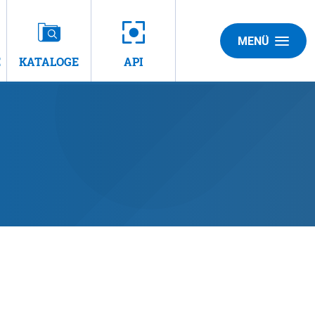
MENÜ
E
KATALOGE
API