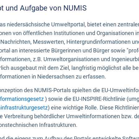
t und Aufgabe von NUMIS
s niedersächsische Umweltportal, bietet einen zentrale
onen von öffentlichen Institutionen und Organisationen 
 Nachrichten, Messwerten, Hintergrundinformationen und
tal an interessierte Bürgerinnen und Bürger sowie "prof
formationen, z.B. Umweltorganisationen und Ingenieurb
rlich ausgebaut mit dem Ziel, langfristig möglichst alle b
formationen in Niedersachsen zu erfassen.
onzeption des NUMIS-Portals spielten die EU-Umweltinfo
formationsgesetz
) sowie die EU-INSPIRE-Richtlinie (um
infrastrukturgesetz
) eine wichtige Rolle. Diese Richtlin
he Verbreitung behördlicher Umweltinformationen bzw. 
onstechnischen Infrastrukturen.
 die eigens zum Aufbau des Portals entwickelte Softwar