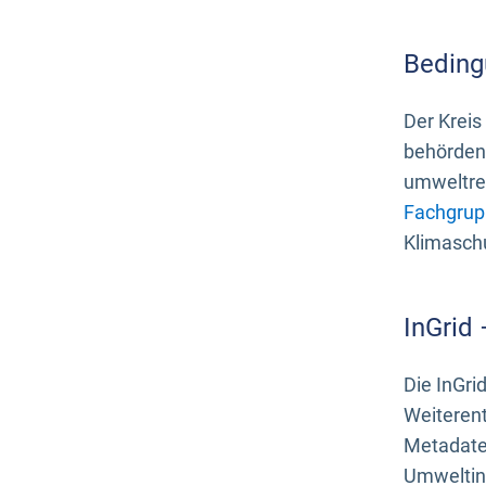
Beding
Der Kreis
behördenn
umweltrel
Fachgrup
Klimasch
InGrid
Die InGri
Weiteren
Metadate
Umweltinf