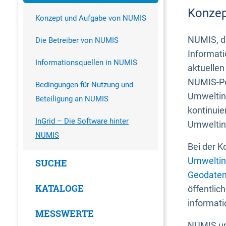
Konzep
Konzept und Aufgabe von NUMIS
NUMIS, da
Die Betreiber von NUMIS
Informati
Informationsquellen in NUMIS
aktuellen
NUMIS-Por
Bedingungen für Nutzung und
Umweltin
Beteiligung an NUMIS
kontinuie
InGrid – Die Software hinter
Umweltin
NUMIS
Bei der K
Umweltin
SUCHE
Geodaten
KATALOGE
öffentlic
informati
MESSWERTE
NUMIS und