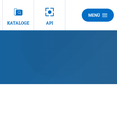
MENÜ
E
KATALOGE
API