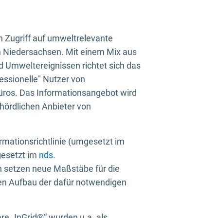
n Zugriff auf umweltrelevante
in Niedersachsen. Mit einem Mix aus
 Umweltereignissen richtet sich das
essionelle" Nutzer von
üros. Das Informationsangebot wird
ehördlichen Anbieter von
rmationsrichtlinie (umgesetzt im
gesetzt im
nds.
ien setzen neue Maßstäbe für die
den Aufbau der dafür notwendigen
e „InGrid®“ wurden u.a. als