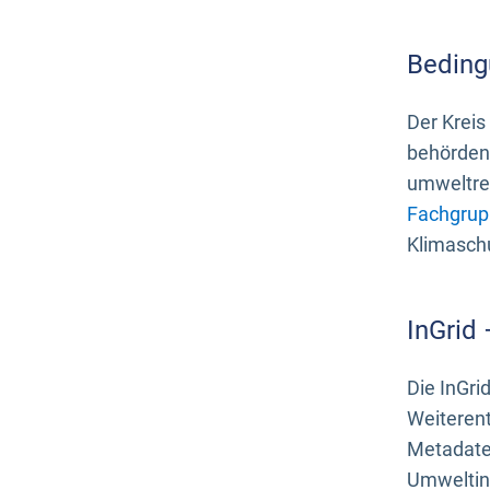
Beding
Der Kreis
behördenn
umweltrel
Fachgrup
Klimasch
InGrid
Die InGri
Weiteren
Metadate
Umweltinf