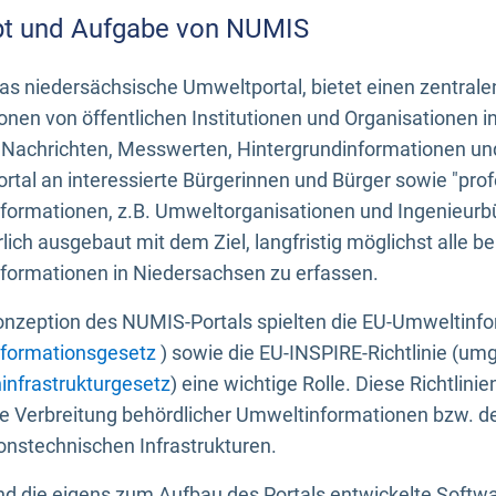
t und Aufgabe von NUMIS
s niedersächsische Umweltportal, bietet einen zentrale
onen von öffentlichen Institutionen und Organisationen 
 Nachrichten, Messwerten, Hintergrundinformationen und
tal an interessierte Bürgerinnen und Bürger sowie "prof
formationen, z.B. Umweltorganisationen und Ingenieurb
rlich ausgebaut mit dem Ziel, langfristig möglichst alle b
formationen in Niedersachsen zu erfassen.
onzeption des NUMIS-Portals spielten die EU-Umweltinfo
formationsgesetz
) sowie die EU-INSPIRE-Richtlinie (um
infrastrukturgesetz
) eine wichtige Rolle. Diese Richtlin
he Verbreitung behördlicher Umweltinformationen bzw. 
onstechnischen Infrastrukturen.
 die eigens zum Aufbau des Portals entwickelte Softwar