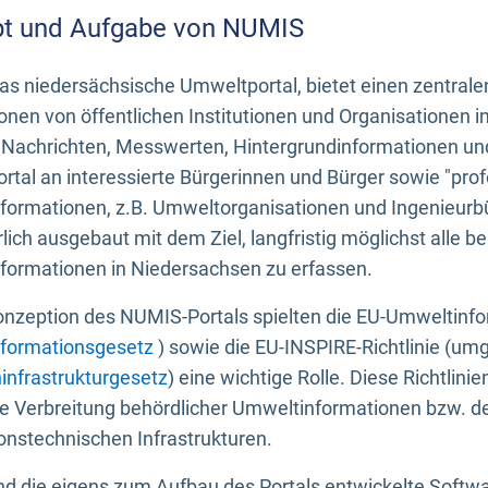
t und Aufgabe von NUMIS
s niedersächsische Umweltportal, bietet einen zentrale
onen von öffentlichen Institutionen und Organisationen 
 Nachrichten, Messwerten, Hintergrundinformationen und
tal an interessierte Bürgerinnen und Bürger sowie "prof
formationen, z.B. Umweltorganisationen und Ingenieurb
rlich ausgebaut mit dem Ziel, langfristig möglichst alle b
formationen in Niedersachsen zu erfassen.
onzeption des NUMIS-Portals spielten die EU-Umweltinfo
formationsgesetz
) sowie die EU-INSPIRE-Richtlinie (um
infrastrukturgesetz
) eine wichtige Rolle. Diese Richtlin
he Verbreitung behördlicher Umweltinformationen bzw. 
onstechnischen Infrastrukturen.
 die eigens zum Aufbau des Portals entwickelte Softwar