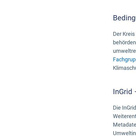
Beding
Der Kreis
behördenn
umweltrel
Fachgrup
Klimasch
InGrid
Die InGri
Weiteren
Metadate
Umweltinf