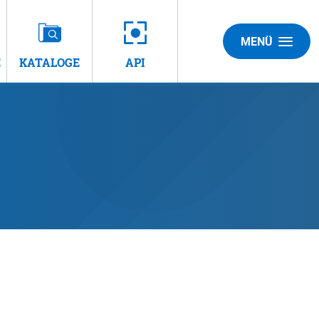
MENÜ
E
KATALOGE
API