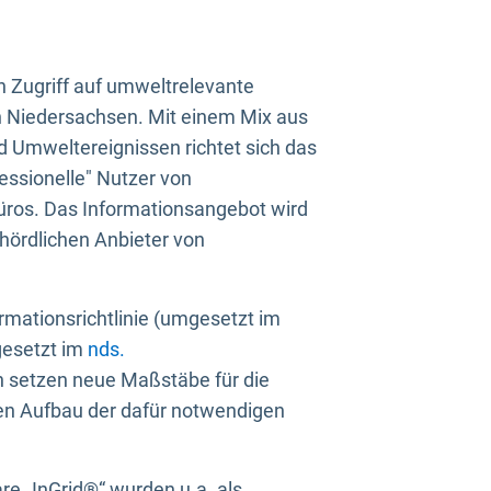
n Zugriff auf umweltrelevante
in Niedersachsen. Mit einem Mix aus
 Umweltereignissen richtet sich das
essionelle" Nutzer von
üros. Das Informationsangebot wird
ehördlichen Anbieter von
rmationsrichtlinie (umgesetzt im
gesetzt im
nds.
ien setzen neue Maßstäbe für die
den Aufbau der dafür notwendigen
e „InGrid®“ wurden u.a. als