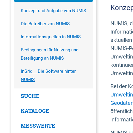
Konzep
Konzept und Aufgabe von NUMIS
NUMIS, da
Die Betreiber von NUMIS
Informati
Informationsquellen in NUMIS
aktuellen
NUMIS-Por
Bedingungen für Nutzung und
Umweltin
Beteiligung an NUMIS
kontinuie
InGrid – Die Software hinter
Umweltin
NUMIS
Bei der K
Umweltin
SUCHE
Geodaten
KATALOGE
öffentlic
informati
MESSWERTE
NUMIS und