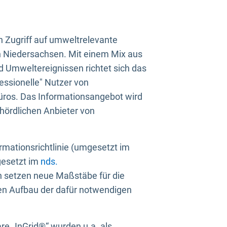
n Zugriff auf umweltrelevante
in Niedersachsen. Mit einem Mix aus
 Umweltereignissen richtet sich das
essionelle" Nutzer von
üros. Das Informationsangebot wird
ehördlichen Anbieter von
rmationsrichtlinie (umgesetzt im
gesetzt im
nds.
ien setzen neue Maßstäbe für die
den Aufbau der dafür notwendigen
e „InGrid®“ wurden u.a. als