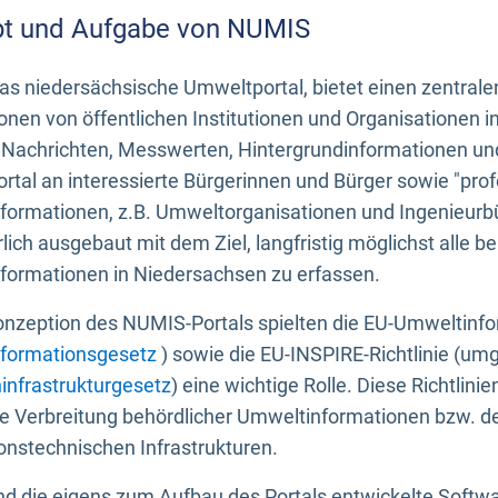
t und Aufgabe von NUMIS
s niedersächsische Umweltportal, bietet einen zentrale
onen von öffentlichen Institutionen und Organisationen 
 Nachrichten, Messwerten, Hintergrundinformationen und
tal an interessierte Bürgerinnen und Bürger sowie "prof
formationen, z.B. Umweltorganisationen und Ingenieurb
rlich ausgebaut mit dem Ziel, langfristig möglichst alle b
formationen in Niedersachsen zu erfassen.
onzeption des NUMIS-Portals spielten die EU-Umweltinfo
formationsgesetz
) sowie die EU-INSPIRE-Richtlinie (um
infrastrukturgesetz
) eine wichtige Rolle. Diese Richtlin
he Verbreitung behördlicher Umweltinformationen bzw. 
onstechnischen Infrastrukturen.
 die eigens zum Aufbau des Portals entwickelte Softwar