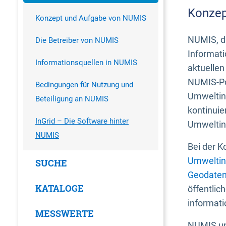
Konzep
Konzept und Aufgabe von NUMIS
NUMIS, da
Die Betreiber von NUMIS
Informati
Informationsquellen in NUMIS
aktuellen
NUMIS-Por
Bedingungen für Nutzung und
Umweltin
Beteiligung an NUMIS
kontinuie
InGrid – Die Software hinter
Umweltin
NUMIS
Bei der K
Umweltin
SUCHE
Geodaten
KATALOGE
öffentlic
informati
MESSWERTE
NUMIS und