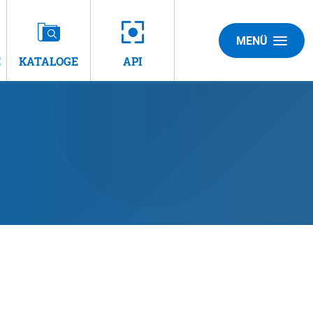
MENÜ
E
KATALOGE
API