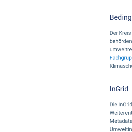
Beding
Der Kreis
behördenn
umweltrel
Fachgrup
Klimasch
InGrid
Die InGri
Weiteren
Metadate
Umweltinf