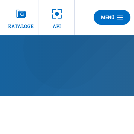
MENÜ
E
KATALOGE
API