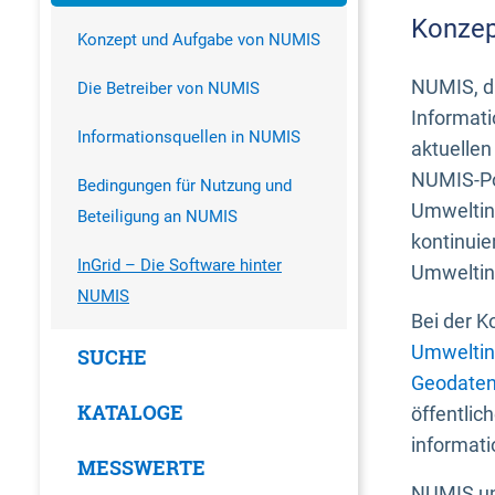
Konzep
Konzept und Aufgabe von NUMIS
NUMIS, da
Die Betreiber von NUMIS
Informati
Informationsquellen in NUMIS
aktuellen
NUMIS-Por
Bedingungen für Nutzung und
Umweltin
Beteiligung an NUMIS
kontinuie
InGrid – Die Software hinter
Umweltin
NUMIS
Bei der K
Umweltin
SUCHE
Geodaten
KATALOGE
öffentlic
informati
MESSWERTE
NUMIS und