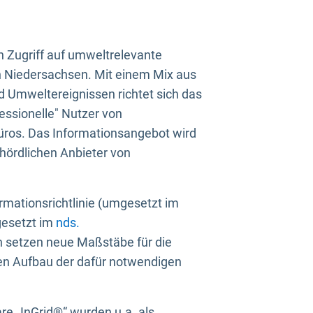
n Zugriff auf umweltrelevante
in Niedersachsen. Mit einem Mix aus
 Umweltereignissen richtet sich das
essionelle" Nutzer von
üros. Das Informationsangebot wird
ehördlichen Anbieter von
rmationsrichtlinie (umgesetzt im
gesetzt im
nds.
ien setzen neue Maßstäbe für die
den Aufbau der dafür notwendigen
e „InGrid®“ wurden u.a. als