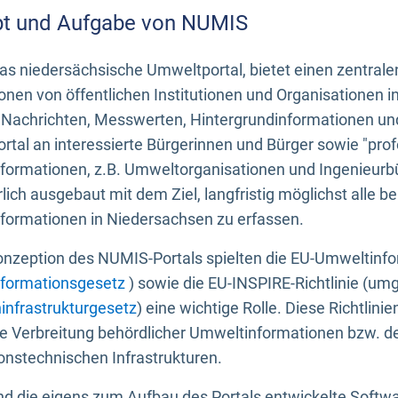
t und Aufgabe von NUMIS
s niedersächsische Umweltportal, bietet einen zentrale
onen von öffentlichen Institutionen und Organisationen 
 Nachrichten, Messwerten, Hintergrundinformationen und
tal an interessierte Bürgerinnen und Bürger sowie "prof
formationen, z.B. Umweltorganisationen und Ingenieurb
rlich ausgebaut mit dem Ziel, langfristig möglichst alle b
formationen in Niedersachsen zu erfassen.
onzeption des NUMIS-Portals spielten die EU-Umweltinfo
formationsgesetz
) sowie die EU-INSPIRE-Richtlinie (um
infrastrukturgesetz
) eine wichtige Rolle. Diese Richtlin
he Verbreitung behördlicher Umweltinformationen bzw. 
onstechnischen Infrastrukturen.
 die eigens zum Aufbau des Portals entwickelte Softwar