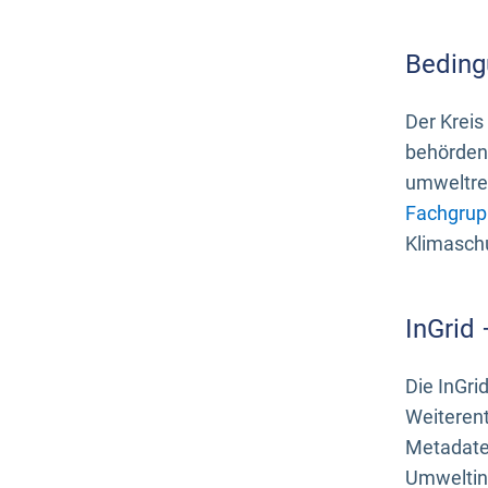
Beding
Der Kreis
behördenn
umweltrel
Fachgrup
Klimasch
InGrid
Die InGri
Weiteren
Metadate
Umweltinf