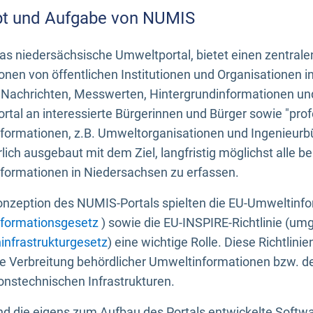
t und Aufgabe von NUMIS
s niedersächsische Umweltportal, bietet einen zentrale
onen von öffentlichen Institutionen und Organisationen 
 Nachrichten, Messwerten, Hintergrundinformationen und
tal an interessierte Bürgerinnen und Bürger sowie "prof
formationen, z.B. Umweltorganisationen und Ingenieurb
rlich ausgebaut mit dem Ziel, langfristig möglichst alle b
formationen in Niedersachsen zu erfassen.
onzeption des NUMIS-Portals spielten die EU-Umweltinfo
formationsgesetz
) sowie die EU-INSPIRE-Richtlinie (um
infrastrukturgesetz
) eine wichtige Rolle. Diese Richtlin
he Verbreitung behördlicher Umweltinformationen bzw. 
onstechnischen Infrastrukturen.
 die eigens zum Aufbau des Portals entwickelte Softwar