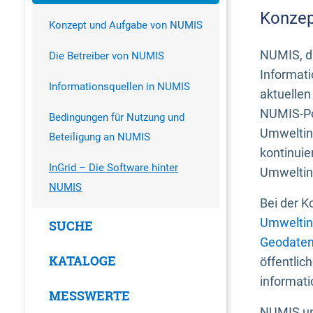
Konzep
Konzept und Aufgabe von NUMIS
NUMIS, da
Die Betreiber von NUMIS
Informati
Informationsquellen in NUMIS
aktuellen
NUMIS-Por
Bedingungen für Nutzung und
Umweltin
Beteiligung an NUMIS
kontinuie
InGrid – Die Software hinter
Umweltin
NUMIS
Bei der K
Umweltin
SUCHE
Geodaten
KATALOGE
öffentlic
informati
MESSWERTE
NUMIS und