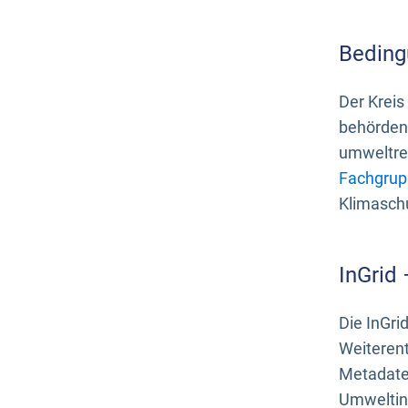
Beding
Der Kreis
behördenn
umweltrel
Fachgrup
Klimasch
InGrid
Die InGri
Weiteren
Metadate
Umweltinf