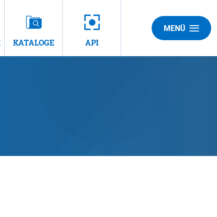
MENÜ
E
KATALOGE
API