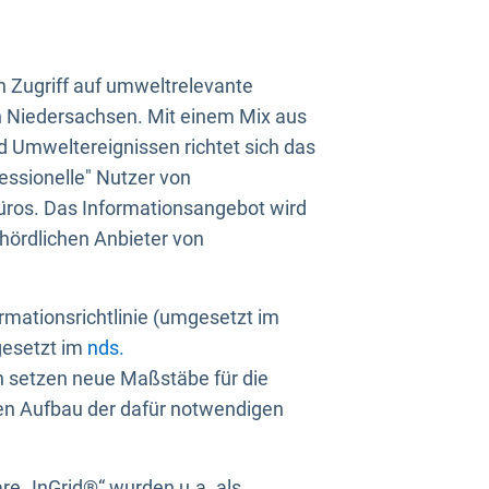
n Zugriff auf umweltrelevante
in Niedersachsen. Mit einem Mix aus
 Umweltereignissen richtet sich das
essionelle" Nutzer von
üros. Das Informationsangebot wird
ehördlichen Anbieter von
rmationsrichtlinie (umgesetzt im
gesetzt im
nds.
ien setzen neue Maßstäbe für die
den Aufbau der dafür notwendigen
e „InGrid®“ wurden u.a. als