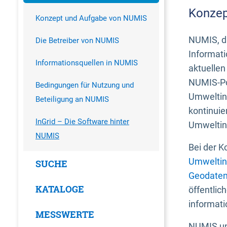
Konzep
Konzept und Aufgabe von NUMIS
NUMIS, da
Die Betreiber von NUMIS
Informati
Informationsquellen in NUMIS
aktuellen
NUMIS-Por
Bedingungen für Nutzung und
Umweltin
Beteiligung an NUMIS
kontinuie
InGrid – Die Software hinter
Umweltin
NUMIS
Bei der K
Umweltin
SUCHE
Geodaten
KATALOGE
öffentlic
informati
MESSWERTE
NUMIS und