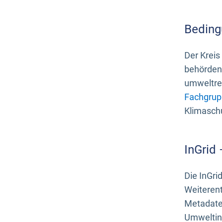
Beding
Der Kreis
behördenn
umweltrel
Fachgrup
Klimasch
InGrid
Die InGri
Weiteren
Metadate
Umweltinf