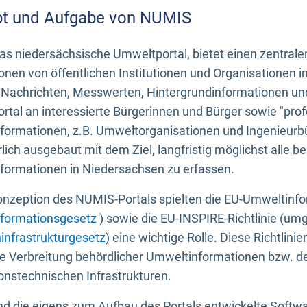
t und Aufgabe von NUMIS
s niedersächsische Umweltportal, bietet einen zentrale
onen von öffentlichen Institutionen und Organisationen 
 Nachrichten, Messwerten, Hintergrundinformationen und
tal an interessierte Bürgerinnen und Bürger sowie "prof
formationen, z.B. Umweltorganisationen und Ingenieurb
rlich ausgebaut mit dem Ziel, langfristig möglichst alle b
formationen in Niedersachsen zu erfassen.
onzeption des NUMIS-Portals spielten die EU-Umweltinfo
formationsgesetz
) sowie die EU-INSPIRE-Richtlinie (um
infrastrukturgesetz
) eine wichtige Rolle. Diese Richtlin
he Verbreitung behördlicher Umweltinformationen bzw. 
onstechnischen Infrastrukturen.
 die eigens zum Aufbau des Portals entwickelte Softwar