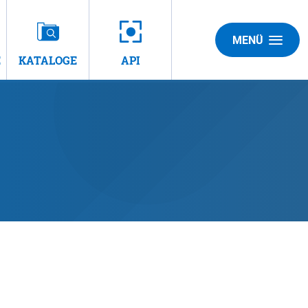
MENÜ
E
KATALOGE
API