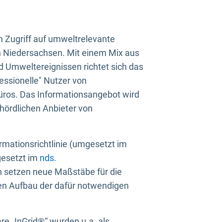
n Zugriff auf umweltrelevante
in Niedersachsen. Mit einem Mix aus
 Umweltereignissen richtet sich das
essionelle" Nutzer von
üros. Das Informationsangebot wird
ehördlichen Anbieter von
rmationsrichtlinie (umgesetzt im
gesetzt im
nds.
ien setzen neue Maßstäbe für die
den Aufbau der dafür notwendigen
e „InGrid®“ wurden u.a. als