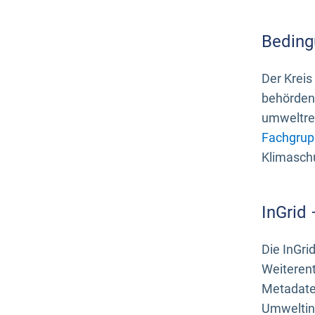
Beding
Der Kreis
behördenn
umweltrel
Fachgrup
Klimasch
InGrid
Die InGri
Weiteren
Metadate
Umweltinf