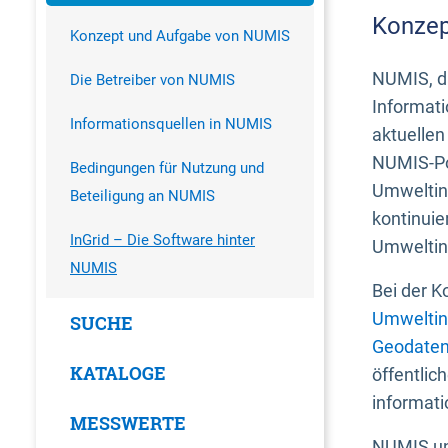
Konzep
Konzept und Aufgabe von NUMIS
NUMIS, da
Die Betreiber von NUMIS
Informati
Informationsquellen in NUMIS
aktuellen
NUMIS-Por
Bedingungen für Nutzung und
Umweltin
Beteiligung an NUMIS
kontinuie
InGrid – Die Software hinter
Umweltin
NUMIS
Bei der K
Umweltin
SUCHE
Geodaten
KATALOGE
öffentlic
informati
MESSWERTE
NUMIS und