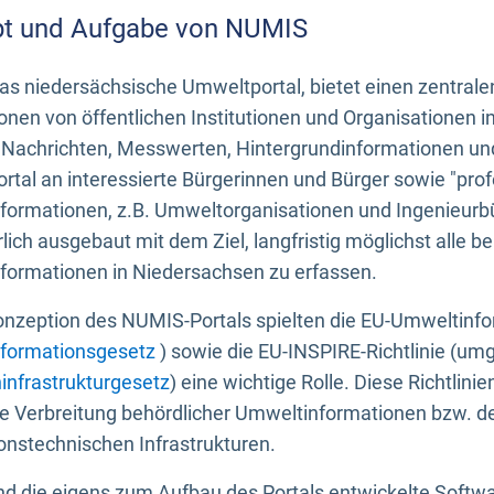
t und Aufgabe von NUMIS
s niedersächsische Umweltportal, bietet einen zentrale
onen von öffentlichen Institutionen und Organisationen 
 Nachrichten, Messwerten, Hintergrundinformationen und
tal an interessierte Bürgerinnen und Bürger sowie "prof
formationen, z.B. Umweltorganisationen und Ingenieurb
rlich ausgebaut mit dem Ziel, langfristig möglichst alle b
formationen in Niedersachsen zu erfassen.
onzeption des NUMIS-Portals spielten die EU-Umweltinfo
formationsgesetz
) sowie die EU-INSPIRE-Richtlinie (um
infrastrukturgesetz
) eine wichtige Rolle. Diese Richtlin
he Verbreitung behördlicher Umweltinformationen bzw. 
onstechnischen Infrastrukturen.
 die eigens zum Aufbau des Portals entwickelte Softwar