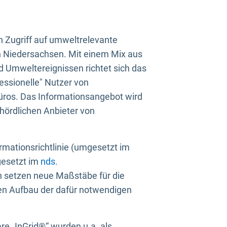
n Zugriff auf umweltrelevante
in Niedersachsen. Mit einem Mix aus
 Umweltereignissen richtet sich das
essionelle" Nutzer von
üros. Das Informationsangebot wird
ehördlichen Anbieter von
rmationsrichtlinie (umgesetzt im
gesetzt im
nds.
ien setzen neue Maßstäbe für die
den Aufbau der dafür notwendigen
e „InGrid®“ wurden u.a. als