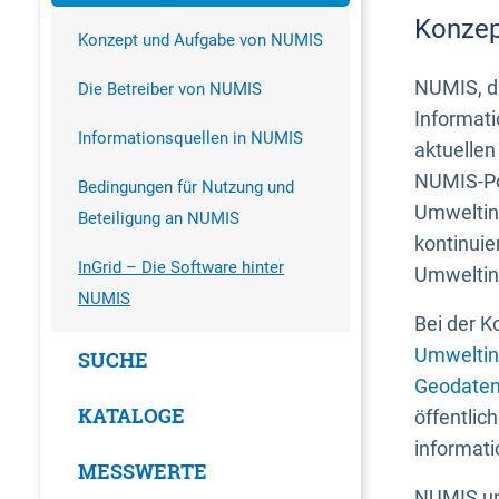
Konzep
Konzept und Aufgabe von NUMIS
NUMIS, da
Die Betreiber von NUMIS
Informati
Informationsquellen in NUMIS
aktuellen
NUMIS-Por
Bedingungen für Nutzung und
Umweltin
Beteiligung an NUMIS
kontinuie
InGrid – Die Software hinter
Umweltin
NUMIS
Bei der K
Umweltin
SUCHE
Geodaten
KATALOGE
öffentlic
informati
MESSWERTE
NUMIS und