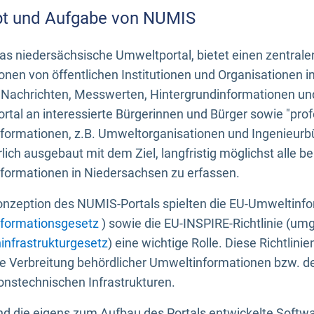
t und Aufgabe von NUMIS
s niedersächsische Umweltportal, bietet einen zentrale
onen von öffentlichen Institutionen und Organisationen 
 Nachrichten, Messwerten, Hintergrundinformationen und
tal an interessierte Bürgerinnen und Bürger sowie "prof
formationen, z.B. Umweltorganisationen und Ingenieurb
rlich ausgebaut mit dem Ziel, langfristig möglichst alle b
formationen in Niedersachsen zu erfassen.
onzeption des NUMIS-Portals spielten die EU-Umweltinfo
formationsgesetz
) sowie die EU-INSPIRE-Richtlinie (um
infrastrukturgesetz
) eine wichtige Rolle. Diese Richtlin
he Verbreitung behördlicher Umweltinformationen bzw. 
onstechnischen Infrastrukturen.
 die eigens zum Aufbau des Portals entwickelte Softwar