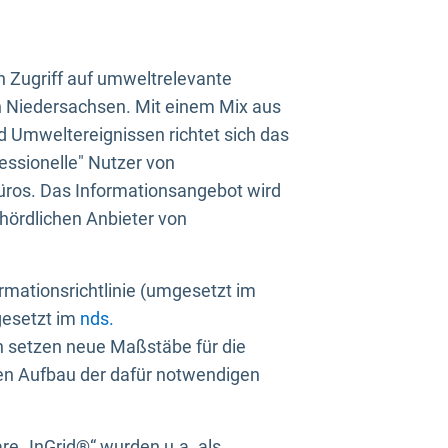
n Zugriff auf umweltrelevante
in Niedersachsen. Mit einem Mix aus
 Umweltereignissen richtet sich das
essionelle" Nutzer von
üros. Das Informationsangebot wird
ehördlichen Anbieter von
rmationsrichtlinie (umgesetzt im
gesetzt im
nds.
ien setzen neue Maßstäbe für die
den Aufbau der dafür notwendigen
e „InGrid®“ wurden u.a. als