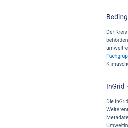
Beding
Der Kreis
behördenn
umweltrel
Fachgrup
Klimasch
InGrid
Die InGri
Weiteren
Metadate
Umweltinf