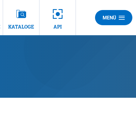
MENÜ
E
KATALOGE
API