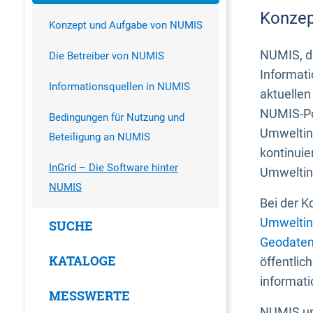
Konzep
Konzept und Aufgabe von NUMIS
NUMIS, da
Die Betreiber von NUMIS
Informati
Informationsquellen in NUMIS
aktuellen
NUMIS-Por
Bedingungen für Nutzung und
Umweltin
Beteiligung an NUMIS
kontinuie
InGrid – Die Software hinter
Umweltin
NUMIS
Bei der K
Umweltin
SUCHE
Geodaten
KATALOGE
öffentlic
informati
MESSWERTE
NUMIS und