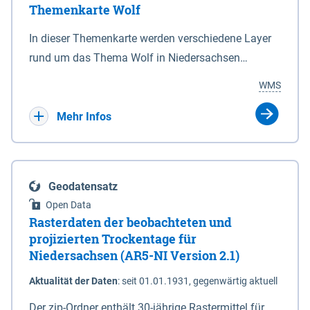
Themenkarte Wolf
mit Sperrvorrichtungen in Tidegewässern, die dem
Schutz eines Gebietes vor erhöhten Tiden, vor allem
In dieser Themenkarte werden verschiedene Layer
vor Sturmfluten, zu dienen bestimmt sind (§2 Abs.3
rund um das Thema Wolf in Niedersachsen
NDG). Ein Bauwerk der genannten Art erhält die
kombiniert dargestellt – darunter Nutztierrisse
WMS
Eigenschaft eines Sperrwerkes durch Widmung, die
sowie Status der bestehenden Wolfsterritorien im
die Deichbehörde durch Verordnung ausspricht.
laufenden Monitoringjahr.
Mehr Infos
Geodatensatz
Open Data
Rasterdaten der beobachteten und
projizierten Trockentage für
Niedersachsen (AR5-NI Version 2.1)
Aktualität der Daten
:
seit 01.01.1931, gegenwärtig aktuell
Der zip-Ordner enthält 30-jährige Rastermittel für