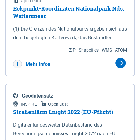
Open Data
Eckpunkt-Koordinaten Nationalpark Nds.
Wattenmeer
(1) Die Grenzen des Nationalparks ergeben sich aus
dem beigefügten Kartenwerk, das Bestandteil
dieses Gesetzes ist: 1. Digitale Topografische Karte
ZIP
Shapefiles
WMS
ATOM
(DTK) im Maßstab 1 : 100 000 (Anlage 2), 2.
verkleinerte Amtliche Karte 1 : 5 000 (AK5) im
Mehr Infos
Maßstab 1 : 10 000 (Anlage 3). Die geografischen
Koordinaten der Anlagen 2 und 3 sind im
geodätischen Referenzsystem WGS 84 sowie als
Geodatensatz
projizierte Koordinaten im Europäischen
INSPIRE
Open Data
Terrestrischen Referenzsystem 1989 (ETRS 89) mit
Straßenlärm Lnight 2022 (EU-Pflicht)
der Universalen Transversalen Mercator-Abbildung
Digitaler landesweiter Datenbestand des
bezogen auf die Zone 32 N (UTM 32N) dargestellt
Berechnungsergebnisses Lnight 2022 nach EU-
(Anlage 4); Gleiches gilt für die geografischen