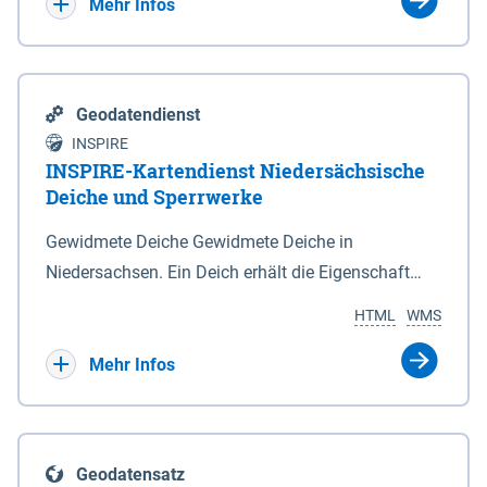
Bebauungsplänen keine neuen Flächen bzw.
Mehr Infos
Gebiete für Wohnnutzungen und besonders
lärmempfindliche Einrichtungen dargestellt oder
festgesetzt werden.
Geodatendienst
INSPIRE
INSPIRE-Kartendienst Niedersächsische
Deiche und Sperrwerke
Gewidmete Deiche Gewidmete Deiche in
Niedersachsen. Ein Deich erhält die Eigenschaft
eines Hauptdeiches, Hochwasserdeiches oder
HTML
WMS
Schutzdeiches durch Widmung, die die
Deichbehörde durch Verordnung ausspricht. Für
Mehr Infos
gewidmete Deiche gelten die Bestimmungen des
Niedersächsischen Deichgesetzes (NDG). Die
Widmung "2.Deichlinie" ist im Datenbestand nicht
Geodatensatz
enthalten. Sperrwerke Sperrwerke sind Bauwerke