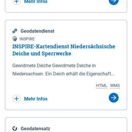
Bebauungsplänen keine neuen Flächen bzw.
Mehr Infos
Gebiete für Wohnnutzungen und besonders
lärmempfindliche Einrichtungen dargestellt oder
festgesetzt werden.
Geodatendienst
INSPIRE
INSPIRE-Kartendienst Niedersächsische
Deiche und Sperrwerke
Gewidmete Deiche Gewidmete Deiche in
Niedersachsen. Ein Deich erhält die Eigenschaft
eines Hauptdeiches, Hochwasserdeiches oder
HTML
WMS
Schutzdeiches durch Widmung, die die
Deichbehörde durch Verordnung ausspricht. Für
Mehr Infos
gewidmete Deiche gelten die Bestimmungen des
Niedersächsischen Deichgesetzes (NDG). Die
Widmung "2.Deichlinie" ist im Datenbestand nicht
Geodatensatz
enthalten. Sperrwerke Sperrwerke sind Bauwerke