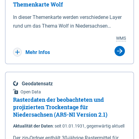
Themenkarte Wolf
mit Sperrvorrichtungen in Tidegewässern, die dem
Schutz eines Gebietes vor erhöhten Tiden, vor allem
In dieser Themenkarte werden verschiedene Layer
vor Sturmfluten, zu dienen bestimmt sind (§2 Abs.3
rund um das Thema Wolf in Niedersachsen
NDG). Ein Bauwerk der genannten Art erhält die
kombiniert dargestellt – darunter Nutztierrisse
WMS
Eigenschaft eines Sperrwerkes durch Widmung, die
sowie Status der bestehenden Wolfsterritorien im
die Deichbehörde durch Verordnung ausspricht.
laufenden Monitoringjahr.
Mehr Infos
Geodatensatz
Open Data
Rasterdaten der beobachteten und
projizierten Trockentage für
Niedersachsen (AR5-NI Version 2.1)
Aktualität der Daten
:
seit 01.01.1931, gegenwärtig aktuell
Der zip-Ordner enthält 30-jährige Rastermittel für