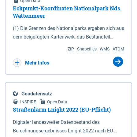
Open Data
Eckpunkt-Koordinaten Nationalpark Nds.
Wattenmeer
(1) Die Grenzen des Nationalparks ergeben sich aus
dem beigefügten Kartenwerk, das Bestandteil
dieses Gesetzes ist: 1. Digitale Topografische Karte
ZIP
Shapefiles
WMS
ATOM
(DTK) im Maßstab 1 : 100 000 (Anlage 2), 2.
verkleinerte Amtliche Karte 1 : 5 000 (AK5) im
Mehr Infos
Maßstab 1 : 10 000 (Anlage 3). Die geografischen
Koordinaten der Anlagen 2 und 3 sind im
geodätischen Referenzsystem WGS 84 sowie als
Geodatensatz
projizierte Koordinaten im Europäischen
INSPIRE
Open Data
Terrestrischen Referenzsystem 1989 (ETRS 89) mit
Straßenlärm Lnight 2022 (EU-Pflicht)
der Universalen Transversalen Mercator-Abbildung
Digitaler landesweiter Datenbestand des
bezogen auf die Zone 32 N (UTM 32N) dargestellt
Berechnungsergebnisses Lnight 2022 nach EU-
(Anlage 4); Gleiches gilt für die geografischen