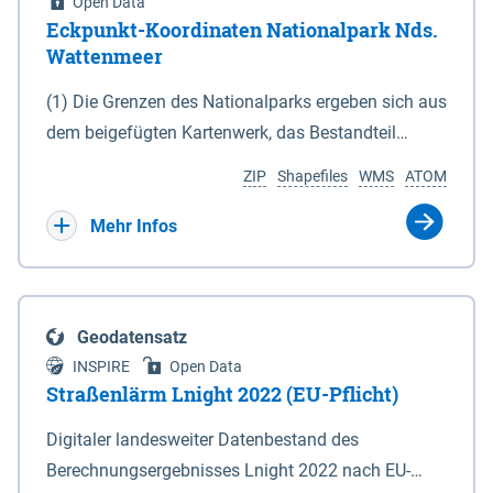
Open Data
Eckpunkt-Koordinaten Nationalpark Nds.
Wattenmeer
(1) Die Grenzen des Nationalparks ergeben sich aus
dem beigefügten Kartenwerk, das Bestandteil
dieses Gesetzes ist: 1. Digitale Topografische Karte
ZIP
Shapefiles
WMS
ATOM
(DTK) im Maßstab 1 : 100 000 (Anlage 2), 2.
verkleinerte Amtliche Karte 1 : 5 000 (AK5) im
Mehr Infos
Maßstab 1 : 10 000 (Anlage 3). Die geografischen
Koordinaten der Anlagen 2 und 3 sind im
geodätischen Referenzsystem WGS 84 sowie als
Geodatensatz
projizierte Koordinaten im Europäischen
INSPIRE
Open Data
Terrestrischen Referenzsystem 1989 (ETRS 89) mit
Straßenlärm Lnight 2022 (EU-Pflicht)
der Universalen Transversalen Mercator-Abbildung
Digitaler landesweiter Datenbestand des
bezogen auf die Zone 32 N (UTM 32N) dargestellt
Berechnungsergebnisses Lnight 2022 nach EU-
(Anlage 4); Gleiches gilt für die geografischen