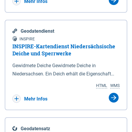
Bebauungsplänen keine neuen Flächen bzw.
Mehr Infos
Gebiete für Wohnnutzungen und besonders
lärmempfindliche Einrichtungen dargestellt oder
festgesetzt werden.
Geodatendienst
INSPIRE
INSPIRE-Kartendienst Niedersächsische
Deiche und Sperrwerke
Gewidmete Deiche Gewidmete Deiche in
Niedersachsen. Ein Deich erhält die Eigenschaft
eines Hauptdeiches, Hochwasserdeiches oder
HTML
WMS
Schutzdeiches durch Widmung, die die
Deichbehörde durch Verordnung ausspricht. Für
Mehr Infos
gewidmete Deiche gelten die Bestimmungen des
Niedersächsischen Deichgesetzes (NDG). Die
Widmung "2.Deichlinie" ist im Datenbestand nicht
Geodatensatz
enthalten. Sperrwerke Sperrwerke sind Bauwerke