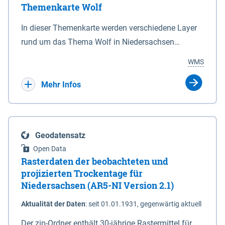
Themenkarte Wolf
mit Sperrvorrichtungen in Tidegewässern, die dem
Schutz eines Gebietes vor erhöhten Tiden, vor allem
In dieser Themenkarte werden verschiedene Layer
vor Sturmfluten, zu dienen bestimmt sind (§2 Abs.3
rund um das Thema Wolf in Niedersachsen
NDG). Ein Bauwerk der genannten Art erhält die
kombiniert dargestellt – darunter Nutztierrisse
WMS
Eigenschaft eines Sperrwerkes durch Widmung, die
sowie Status der bestehenden Wolfsterritorien im
die Deichbehörde durch Verordnung ausspricht.
laufenden Monitoringjahr.
Mehr Infos
Geodatensatz
Open Data
Rasterdaten der beobachteten und
projizierten Trockentage für
Niedersachsen (AR5-NI Version 2.1)
Aktualität der Daten
:
seit 01.01.1931, gegenwärtig aktuell
Der zip-Ordner enthält 30-jährige Rastermittel für