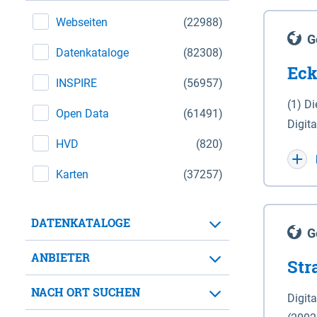
Webseiten
(22988)
G
Datenkataloge
(82308)
Eck
INSPIRE
(56957)
(1) D
Open Data
(61491)
Digit
HVD
(820)
Maßstab 1 : 10 000 (A
WGS 8
Karten
(37257)
Unive
für d
DATENKATALOGE
der in 
G
Natio
ANBIETER
Str
zwisc
nicht
NACH ORT SUCHEN
Digit
Lande