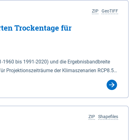
ZIP
GeoTIFF
rten Trockentage für
31-1960 bis 1991-2020) und die Ergebnisbandbreite
für Projektionszeiträume der Klimaszenarien RCP8.5
für die Zeiteinheiten: - yr: Kalenderjahr
r (Mai - Okt.) - hwi: Hydrologisches Winterhalbjahr
Klassifizierung der Rasterdaten mit Klassenname und
ZIP
Shapefiles