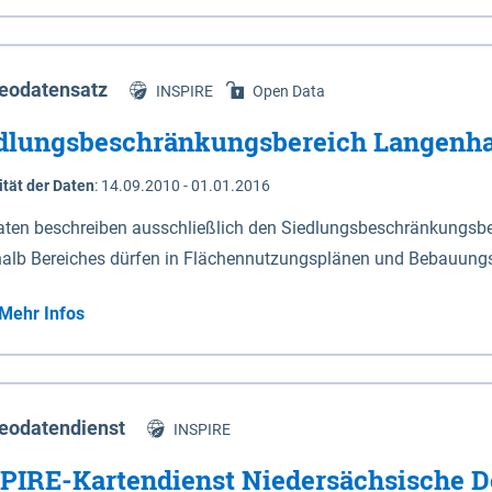
s Niedersachsen (vgl. Abb. 4-1) entlang der Elbe zwischen Sch
mkilometer 472,5 bei Schnackenburg bis 569 bei Lauenburg). Da
w-Dannenberg und Lüneburg.
eodatensatz
INSPIRE
Open Data
dlungsbeschränkungsbereich Langenh
ität der Daten
:
14.09.2010 - 01.01.2016
aten beschreiben ausschließlich den Siedlungsbeschränkungsb
halb Bereiches dürfen in Flächennutzungsplänen und Bebauungs
utzungen und besonders lärmempfindliche Einrichtungen darges
Mehr Infos
eodatendienst
INSPIRE
PIRE-Kartendienst Niedersächsische D