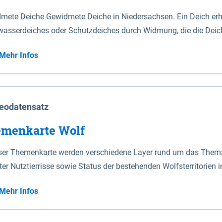
mete Deiche Gewidmete Deiche in Niedersachsen. Ein Deich erhä
asserdeiches oder Schutzdeiches durch Widmung, die die Deic
mete Deiche gelten die Bestimmungen des Niedersächsischen De
Mehr Infos
t enthalten. Sperrwerke Sperrwerke sind Bauwerke mit Sperrvorrichtungen in Tidegewässern, die dem
z eines Gebietes vor erhöhten Tiden, vor allem vor Sturmfluten
enannten Art erhält die Eigenschaft eines Sperrwerkes durch W
richt.
eodatensatz
menkarte Wolf
eser Themenkarte werden verschiedene Layer rund um das Thema 
ter Nutztierrisse sowie Status der bestehenden Wolfsterritorien 
Mehr Infos