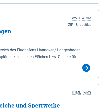
nackenburg im Osten und Hohnstorf (Elbe) im Westen
s Biosphärenreservat umfasst Teile der Landkreise
WMS
ATOM
ZIP
Shapefiles
agen
ereich des Flughafens Hannover / Langenhagen.
plänen keine neuen Flächen bzw. Gebiete für
tellt oder festgesetzt werden.
HTML
WMS
eiche und Sperrwerke