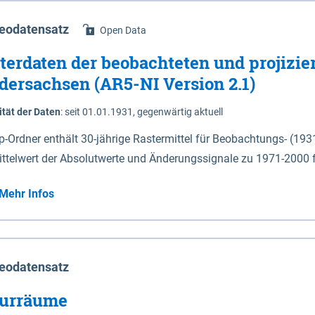
eodatensatz
Open Data
terdaten der beobachteten und projizie
dersachsen (AR5-NI Version 2.1)
ität der Daten
:
seit 01.01.1931, gegenwärtig aktuell
ip-Ordner enthält 30-jährige Rastermittel für Beobachtungs- (19
ittelwert der Absolutwerte und Änderungssignale zu 1971-2000 
P2.6 (2031-2060 und 2071-2100) im Koordinatensystem epsg:4647 (UTM32) 
Mehr Infos
su: Sommer (Jun. - Aug.) - au: Herbst (Sep. - Nov.) - wi: Winter (Dez. - Feb.) - hyr:
logisches Jahr (Nov. - Okt.) - hsu: Hydrologisches Sommerhalbjah
r. - Sep.) - vd: Vegetationsruhe (Okt. - Mär.) Neben den Rasterdaten ist eine
mation zu den Dateinamen und für eine Darstellung im GIS eine 
eodatensatz
lor-code gegeben.
urräume