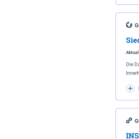
Lande
(Stro
Lücho
G
Sie
Aktual
Die D
Inner
Wohnn
G
INS