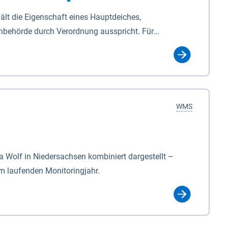
lt die Eigenschaft eines Hauptdeiches,
hbehörde durch Verordnung ausspricht. Für
ichgesetzes (NDG). Die Widmung "2.Deichlinie" ist
, zu dienen bestimmt sind (§2 Abs.3 NDG). Ein Bauwerk
idmung, die die Deichbehörde durch Verordnung
WMS
Wolf in Niedersachsen kombiniert dargestellt –
im laufenden Monitoringjahr.