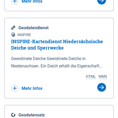
Bebauungsplänen keine neuen Flächen bzw.
Mehr Infos
Gebiete für Wohnnutzungen und besonders
lärmempfindliche Einrichtungen dargestellt oder
festgesetzt werden.
Geodatendienst
INSPIRE
INSPIRE-Kartendienst Niedersächsische
Deiche und Sperrwerke
Gewidmete Deiche Gewidmete Deiche in
Niedersachsen. Ein Deich erhält die Eigenschaft
eines Hauptdeiches, Hochwasserdeiches oder
HTML
WMS
Schutzdeiches durch Widmung, die die
Deichbehörde durch Verordnung ausspricht. Für
Mehr Infos
gewidmete Deiche gelten die Bestimmungen des
Niedersächsischen Deichgesetzes (NDG). Die
Widmung "2.Deichlinie" ist im Datenbestand nicht
Geodatensatz
enthalten. Sperrwerke Sperrwerke sind Bauwerke