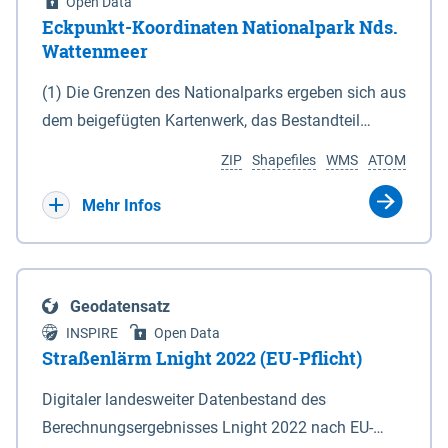
Open Data
Eckpunkt-Koordinaten Nationalpark Nds.
Wattenmeer
(1) Die Grenzen des Nationalparks ergeben sich aus
dem beigefügten Kartenwerk, das Bestandteil
dieses Gesetzes ist: 1. Digitale Topografische Karte
ZIP
Shapefiles
WMS
ATOM
(DTK) im Maßstab 1 : 100 000 (Anlage 2), 2.
verkleinerte Amtliche Karte 1 : 5 000 (AK5) im
Mehr Infos
Maßstab 1 : 10 000 (Anlage 3). Die geografischen
Koordinaten der Anlagen 2 und 3 sind im
geodätischen Referenzsystem WGS 84 sowie als
Geodatensatz
projizierte Koordinaten im Europäischen
INSPIRE
Open Data
Terrestrischen Referenzsystem 1989 (ETRS 89) mit
Straßenlärm Lnight 2022 (EU-Pflicht)
der Universalen Transversalen Mercator-Abbildung
Digitaler landesweiter Datenbestand des
bezogen auf die Zone 32 N (UTM 32N) dargestellt
Berechnungsergebnisses Lnight 2022 nach EU-
(Anlage 4); Gleiches gilt für die geografischen