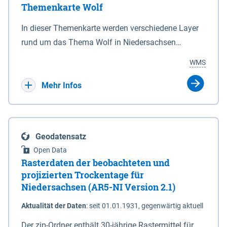
Themenkarte Wolf
mit Sperrvorrichtungen in Tidegewässern, die dem
Schutz eines Gebietes vor erhöhten Tiden, vor allem
In dieser Themenkarte werden verschiedene Layer
vor Sturmfluten, zu dienen bestimmt sind (§2 Abs.3
rund um das Thema Wolf in Niedersachsen
NDG). Ein Bauwerk der genannten Art erhält die
kombiniert dargestellt – darunter Nutztierrisse
WMS
Eigenschaft eines Sperrwerkes durch Widmung, die
sowie Status der bestehenden Wolfsterritorien im
die Deichbehörde durch Verordnung ausspricht.
laufenden Monitoringjahr.
Mehr Infos
Geodatensatz
Open Data
Rasterdaten der beobachteten und
projizierten Trockentage für
Niedersachsen (AR5-NI Version 2.1)
Aktualität der Daten
:
seit 01.01.1931, gegenwärtig aktuell
Der zip-Ordner enthält 30-jährige Rastermittel für