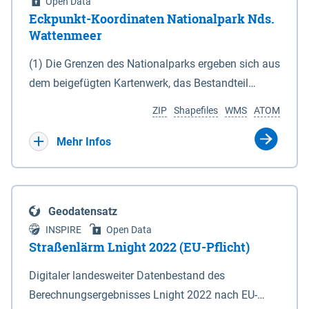
Open Data
Eckpunkt-Koordinaten Nationalpark Nds.
Wattenmeer
(1) Die Grenzen des Nationalparks ergeben sich aus
dem beigefügten Kartenwerk, das Bestandteil
dieses Gesetzes ist: 1. Digitale Topografische Karte
ZIP
Shapefiles
WMS
ATOM
(DTK) im Maßstab 1 : 100 000 (Anlage 2), 2.
verkleinerte Amtliche Karte 1 : 5 000 (AK5) im
Mehr Infos
Maßstab 1 : 10 000 (Anlage 3). Die geografischen
Koordinaten der Anlagen 2 und 3 sind im
geodätischen Referenzsystem WGS 84 sowie als
Geodatensatz
projizierte Koordinaten im Europäischen
INSPIRE
Open Data
Terrestrischen Referenzsystem 1989 (ETRS 89) mit
Straßenlärm Lnight 2022 (EU-Pflicht)
der Universalen Transversalen Mercator-Abbildung
Digitaler landesweiter Datenbestand des
bezogen auf die Zone 32 N (UTM 32N) dargestellt
Berechnungsergebnisses Lnight 2022 nach EU-
(Anlage 4); Gleiches gilt für die geografischen