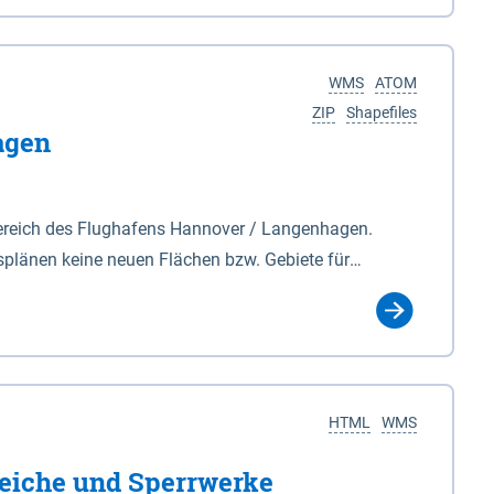
nackenburg im Osten und Hohnstorf (Elbe) im Westen
s Biosphärenreservat umfasst Teile der Landkreise
WMS
ATOM
ZIP
Shapefiles
agen
ereich des Flughafens Hannover / Langenhagen.
plänen keine neuen Flächen bzw. Gebiete für
tellt oder festgesetzt werden.
HTML
WMS
eiche und Sperrwerke