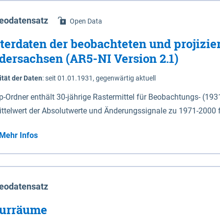
eodatensatz
Open Data
terdaten der beobachteten und projizie
dersachsen (AR5-NI Version 2.1)
ität der Daten
:
seit 01.01.1931, gegenwärtig aktuell
ip-Ordner enthält 30-jährige Rastermittel für Beobachtungs- (19
ittelwert der Absolutwerte und Änderungssignale zu 1971-2000 
P2.6 (2031-2060 und 2071-2100) im Koordinatensystem epsg:4647 (UTM32) 
Mehr Infos
su: Sommer (Jun. - Aug.) - au: Herbst (Sep. - Nov.) - wi: Winter (Dez. - Feb.) - hyr:
logisches Jahr (Nov. - Okt.) - hsu: Hydrologisches Sommerhalbjah
r. - Sep.) - vd: Vegetationsruhe (Okt. - Mär.) Neben den Rasterdaten ist eine
mation zu den Dateinamen und für eine Darstellung im GIS eine 
eodatensatz
lor-code gegeben.
urräume