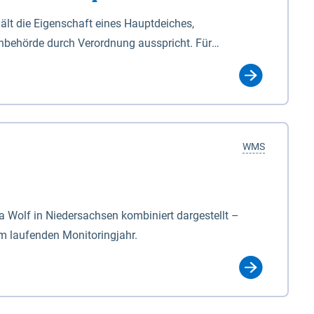
lt die Eigenschaft eines Hauptdeiches,
hbehörde durch Verordnung ausspricht. Für
ichgesetzes (NDG). Die Widmung "2.Deichlinie" ist
, zu dienen bestimmt sind (§2 Abs.3 NDG). Ein Bauwerk
idmung, die die Deichbehörde durch Verordnung
WMS
Wolf in Niedersachsen kombiniert dargestellt –
im laufenden Monitoringjahr.