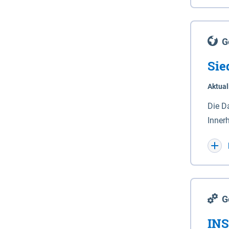
Lande
(Stro
Lücho
G
Sie
Aktual
Die D
Inner
Wohnn
G
INS