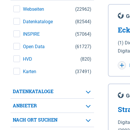
Webseiten
(22962)
G
Datenkataloge
(82544)
Eck
INSPIRE
(57064)
(1) D
Open Data
(61727)
Digit
HVD
(820)
Maßstab 1 : 10 000 (A
WGS 8
Karten
(37491)
Unive
für d
DATENKATALOGE
der in 
G
Natio
ANBIETER
Str
zwisc
nicht
NACH ORT SUCHEN
Digit
Lande