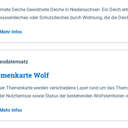
mete Deiche Gewidmete Deiche in Niedersachsen. Ein Deich erhä
asserdeiches oder Schutzdeiches durch Widmung, die die Deic
mete Deiche gelten die Bestimmungen des Niedersächsischen De
Mehr Infos
t enthalten. Sperrwerke Sperrwerke sind Bauwerke mit Sperrvorrichtungen in Tidegewässern, die dem
z eines Gebietes vor erhöhten Tiden, vor allem vor Sturmfluten
enannten Art erhält die Eigenschaft eines Sperrwerkes durch W
richt.
eodatensatz
menkarte Wolf
eser Themenkarte werden verschiedene Layer rund um das Thema 
ter Nutztierrisse sowie Status der bestehenden Wolfsterritorien 
Mehr Infos