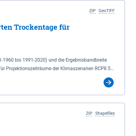
ZIP
GeoTIFF
rten Trockentage für
31-1960 bis 1991-2020) und die Ergebnisbandbreite
für Projektionszeiträume der Klimaszenarien RCP8.5
für die Zeiteinheiten: - yr: Kalenderjahr
r (Mai - Okt.) - hwi: Hydrologisches Winterhalbjahr
Klassifizierung der Rasterdaten mit Klassenname und
ZIP
Shapefiles