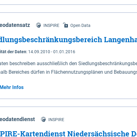
s Niedersachsen (vgl. Abb. 4-1) entlang der Elbe zwischen Sch
mkilometer 472,5 bei Schnackenburg bis 569 bei Lauenburg). Da
w-Dannenberg und Lüneburg.
eodatensatz
INSPIRE
Open Data
dlungsbeschränkungsbereich Langenh
ität der Daten
:
14.09.2010 - 01.01.2016
aten beschreiben ausschließlich den Siedlungsbeschränkungsb
halb Bereiches dürfen in Flächennutzungsplänen und Bebauungs
utzungen und besonders lärmempfindliche Einrichtungen darges
Mehr Infos
eodatendienst
INSPIRE
PIRE-Kartendienst Niedersächsische D