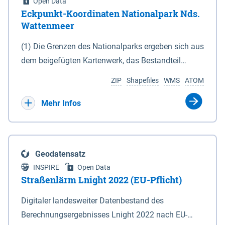
Open Data
Eckpunkt-Koordinaten Nationalpark Nds.
Wattenmeer
(1) Die Grenzen des Nationalparks ergeben sich aus
dem beigefügten Kartenwerk, das Bestandteil
dieses Gesetzes ist: 1. Digitale Topografische Karte
ZIP
Shapefiles
WMS
ATOM
(DTK) im Maßstab 1 : 100 000 (Anlage 2), 2.
verkleinerte Amtliche Karte 1 : 5 000 (AK5) im
Mehr Infos
Maßstab 1 : 10 000 (Anlage 3). Die geografischen
Koordinaten der Anlagen 2 und 3 sind im
geodätischen Referenzsystem WGS 84 sowie als
Geodatensatz
projizierte Koordinaten im Europäischen
INSPIRE
Open Data
Terrestrischen Referenzsystem 1989 (ETRS 89) mit
Straßenlärm Lnight 2022 (EU-Pflicht)
der Universalen Transversalen Mercator-Abbildung
Digitaler landesweiter Datenbestand des
bezogen auf die Zone 32 N (UTM 32N) dargestellt
Berechnungsergebnisses Lnight 2022 nach EU-
(Anlage 4); Gleiches gilt für die geografischen