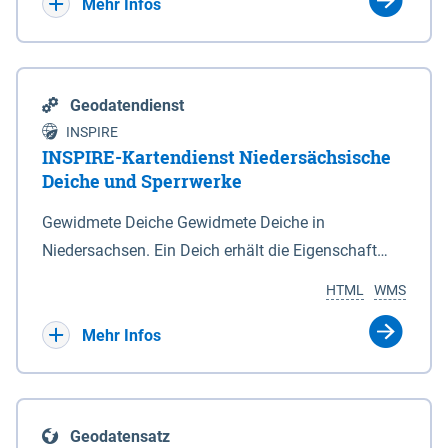
Bebauungsplänen keine neuen Flächen bzw.
Mehr Infos
Gebiete für Wohnnutzungen und besonders
lärmempfindliche Einrichtungen dargestellt oder
festgesetzt werden.
Geodatendienst
INSPIRE
INSPIRE-Kartendienst Niedersächsische
Deiche und Sperrwerke
Gewidmete Deiche Gewidmete Deiche in
Niedersachsen. Ein Deich erhält die Eigenschaft
eines Hauptdeiches, Hochwasserdeiches oder
HTML
WMS
Schutzdeiches durch Widmung, die die
Deichbehörde durch Verordnung ausspricht. Für
Mehr Infos
gewidmete Deiche gelten die Bestimmungen des
Niedersächsischen Deichgesetzes (NDG). Die
Widmung "2.Deichlinie" ist im Datenbestand nicht
Geodatensatz
enthalten. Sperrwerke Sperrwerke sind Bauwerke