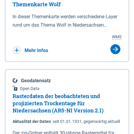
Themenkarte Wolf
mit Sperrvorrichtungen in Tidegewässern, die dem
Schutz eines Gebietes vor erhöhten Tiden, vor allem
In dieser Themenkarte werden verschiedene Layer
vor Sturmfluten, zu dienen bestimmt sind (§2 Abs.3
rund um das Thema Wolf in Niedersachsen
NDG). Ein Bauwerk der genannten Art erhält die
kombiniert dargestellt – darunter Nutztierrisse
WMS
Eigenschaft eines Sperrwerkes durch Widmung, die
sowie Status der bestehenden Wolfsterritorien im
die Deichbehörde durch Verordnung ausspricht.
laufenden Monitoringjahr.
Mehr Infos
Geodatensatz
Open Data
Rasterdaten der beobachteten und
projizierten Trockentage für
Niedersachsen (AR5-NI Version 2.1)
Aktualität der Daten
:
seit 01.01.1931, gegenwärtig aktuell
Der zip-Ordner enthält 30-jährige Rastermittel für