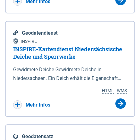
Bebauungsplänen keine neuen Flächen bzw.
Mehr Infos
Gebiete für Wohnnutzungen und besonders
lärmempfindliche Einrichtungen dargestellt oder
festgesetzt werden.
Geodatendienst
INSPIRE
INSPIRE-Kartendienst Niedersächsische
Deiche und Sperrwerke
Gewidmete Deiche Gewidmete Deiche in
Niedersachsen. Ein Deich erhält die Eigenschaft
eines Hauptdeiches, Hochwasserdeiches oder
HTML
WMS
Schutzdeiches durch Widmung, die die
Deichbehörde durch Verordnung ausspricht. Für
Mehr Infos
gewidmete Deiche gelten die Bestimmungen des
Niedersächsischen Deichgesetzes (NDG). Die
Widmung "2.Deichlinie" ist im Datenbestand nicht
Geodatensatz
enthalten. Sperrwerke Sperrwerke sind Bauwerke