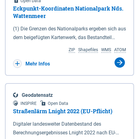
Open Data
Eckpunkt-Koordinaten Nationalpark Nds.
Wattenmeer
(1) Die Grenzen des Nationalparks ergeben sich aus
dem beigefügten Kartenwerk, das Bestandteil
dieses Gesetzes ist: 1. Digitale Topografische Karte
ZIP
Shapefiles
WMS
ATOM
(DTK) im Maßstab 1 : 100 000 (Anlage 2), 2.
verkleinerte Amtliche Karte 1 : 5 000 (AK5) im
Mehr Infos
Maßstab 1 : 10 000 (Anlage 3). Die geografischen
Koordinaten der Anlagen 2 und 3 sind im
geodätischen Referenzsystem WGS 84 sowie als
Geodatensatz
projizierte Koordinaten im Europäischen
INSPIRE
Open Data
Terrestrischen Referenzsystem 1989 (ETRS 89) mit
Straßenlärm Lnight 2022 (EU-Pflicht)
der Universalen Transversalen Mercator-Abbildung
Digitaler landesweiter Datenbestand des
bezogen auf die Zone 32 N (UTM 32N) dargestellt
Berechnungsergebnisses Lnight 2022 nach EU-
(Anlage 4); Gleiches gilt für die geografischen