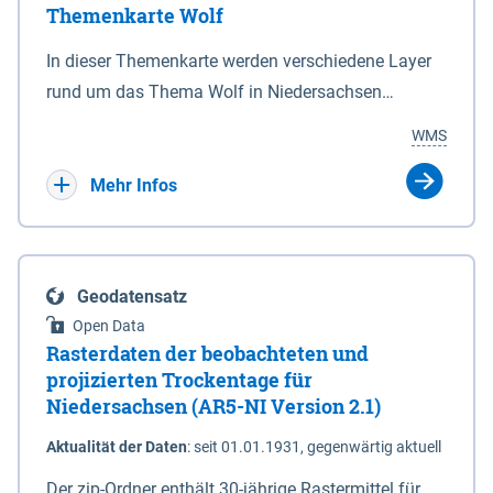
Themenkarte Wolf
mit Sperrvorrichtungen in Tidegewässern, die dem
Schutz eines Gebietes vor erhöhten Tiden, vor allem
In dieser Themenkarte werden verschiedene Layer
vor Sturmfluten, zu dienen bestimmt sind (§2 Abs.3
rund um das Thema Wolf in Niedersachsen
NDG). Ein Bauwerk der genannten Art erhält die
kombiniert dargestellt – darunter Nutztierrisse
WMS
Eigenschaft eines Sperrwerkes durch Widmung, die
sowie Status der bestehenden Wolfsterritorien im
die Deichbehörde durch Verordnung ausspricht.
laufenden Monitoringjahr.
Mehr Infos
Geodatensatz
Open Data
Rasterdaten der beobachteten und
projizierten Trockentage für
Niedersachsen (AR5-NI Version 2.1)
Aktualität der Daten
:
seit 01.01.1931, gegenwärtig aktuell
Der zip-Ordner enthält 30-jährige Rastermittel für