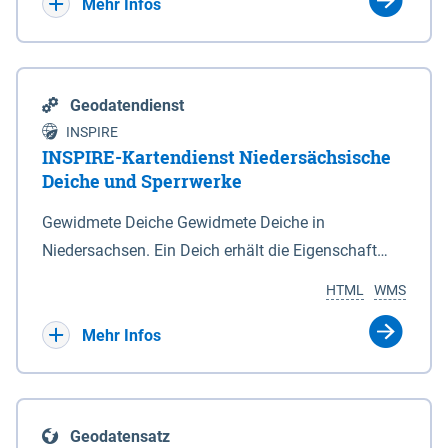
Bebauungsplänen keine neuen Flächen bzw.
Mehr Infos
Gebiete für Wohnnutzungen und besonders
lärmempfindliche Einrichtungen dargestellt oder
festgesetzt werden.
Geodatendienst
INSPIRE
INSPIRE-Kartendienst Niedersächsische
Deiche und Sperrwerke
Gewidmete Deiche Gewidmete Deiche in
Niedersachsen. Ein Deich erhält die Eigenschaft
eines Hauptdeiches, Hochwasserdeiches oder
HTML
WMS
Schutzdeiches durch Widmung, die die
Deichbehörde durch Verordnung ausspricht. Für
Mehr Infos
gewidmete Deiche gelten die Bestimmungen des
Niedersächsischen Deichgesetzes (NDG). Die
Widmung "2.Deichlinie" ist im Datenbestand nicht
Geodatensatz
enthalten. Sperrwerke Sperrwerke sind Bauwerke