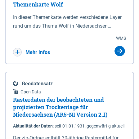
Themenkarte Wolf
mit Sperrvorrichtungen in Tidegewässern, die dem
Schutz eines Gebietes vor erhöhten Tiden, vor allem
In dieser Themenkarte werden verschiedene Layer
vor Sturmfluten, zu dienen bestimmt sind (§2 Abs.3
rund um das Thema Wolf in Niedersachsen
NDG). Ein Bauwerk der genannten Art erhält die
kombiniert dargestellt – darunter Nutztierrisse
WMS
Eigenschaft eines Sperrwerkes durch Widmung, die
sowie Status der bestehenden Wolfsterritorien im
die Deichbehörde durch Verordnung ausspricht.
laufenden Monitoringjahr.
Mehr Infos
Geodatensatz
Open Data
Rasterdaten der beobachteten und
projizierten Trockentage für
Niedersachsen (AR5-NI Version 2.1)
Aktualität der Daten
:
seit 01.01.1931, gegenwärtig aktuell
Der zip-Ordner enthält 30-jährige Rastermittel für