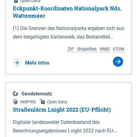
Open Data
Eckpunkt-Koordinaten Nationalpark Nds.
Wattenmeer
(1) Die Grenzen des Nationalparks ergeben sich aus
dem beigefügten Kartenwerk, das Bestandteil
dieses Gesetzes ist: 1. Digitale Topografische Karte
ZIP
Shapefiles
WMS
ATOM
(DTK) im Maßstab 1 : 100 000 (Anlage 2), 2.
verkleinerte Amtliche Karte 1 : 5 000 (AK5) im
Mehr Infos
Maßstab 1 : 10 000 (Anlage 3). Die geografischen
Koordinaten der Anlagen 2 und 3 sind im
geodätischen Referenzsystem WGS 84 sowie als
Geodatensatz
projizierte Koordinaten im Europäischen
INSPIRE
Open Data
Terrestrischen Referenzsystem 1989 (ETRS 89) mit
Straßenlärm Lnight 2022 (EU-Pflicht)
der Universalen Transversalen Mercator-Abbildung
Digitaler landesweiter Datenbestand des
bezogen auf die Zone 32 N (UTM 32N) dargestellt
Berechnungsergebnisses Lnight 2022 nach EU-
(Anlage 4); Gleiches gilt für die geografischen