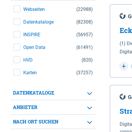
Webseiten
(22988)
G
Datenkataloge
(82308)
Eck
INSPIRE
(56957)
(1) D
Open Data
(61491)
Digit
HVD
(820)
Maßstab 1 : 10 000 (A
WGS 8
Karten
(37257)
Unive
für d
DATENKATALOGE
der in 
G
Natio
ANBIETER
Str
zwisc
nicht
NACH ORT SUCHEN
Digit
Lande