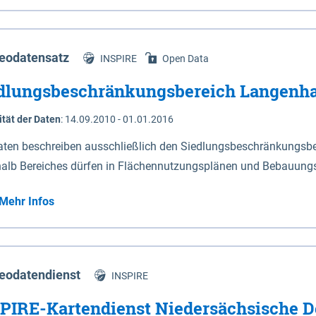
s Niedersachsen (vgl. Abb. 4-1) entlang der Elbe zwischen Sch
mkilometer 472,5 bei Schnackenburg bis 569 bei Lauenburg). Da
w-Dannenberg und Lüneburg.
eodatensatz
INSPIRE
Open Data
dlungsbeschränkungsbereich Langenh
ität der Daten
:
14.09.2010 - 01.01.2016
aten beschreiben ausschließlich den Siedlungsbeschränkungsb
halb Bereiches dürfen in Flächennutzungsplänen und Bebauungs
utzungen und besonders lärmempfindliche Einrichtungen darges
Mehr Infos
eodatendienst
INSPIRE
PIRE-Kartendienst Niedersächsische D