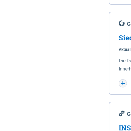
Lande
(Stro
Lücho
G
Sie
Aktual
Die D
Inner
Wohnn
G
INS