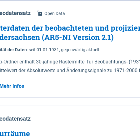
eodatensatz
Open Data
terdaten der beobachteten und projizie
dersachsen (AR5-NI Version 2.1)
ität der Daten
:
seit 01.01.1931, gegenwärtig aktuell
ip-Ordner enthält 30-jährige Rastermittel für Beobachtungs- (19
ittelwert der Absolutwerte und Änderungssignale zu 1971-2000 
P2.6 (2031-2060 und 2071-2100) im Koordinatensystem epsg:4647 (UTM32) 
Mehr Infos
su: Sommer (Jun. - Aug.) - au: Herbst (Sep. - Nov.) - wi: Winter (Dez. - Feb.) - hyr:
logisches Jahr (Nov. - Okt.) - hsu: Hydrologisches Sommerhalbjah
r. - Sep.) - vd: Vegetationsruhe (Okt. - Mär.) Neben den Rasterdaten ist eine
mation zu den Dateinamen und für eine Darstellung im GIS eine 
eodatensatz
lor-code gegeben.
urräume