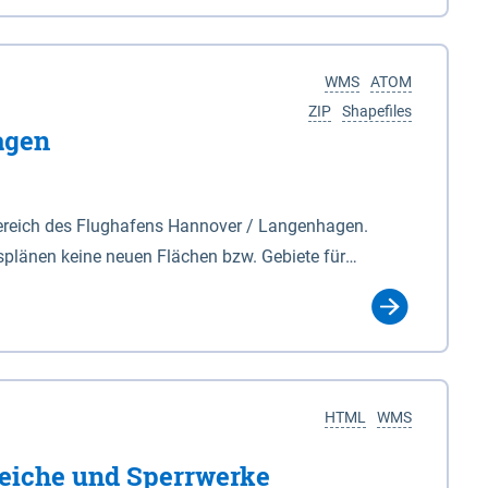
nackenburg im Osten und Hohnstorf (Elbe) im Westen
s Biosphärenreservat umfasst Teile der Landkreise
WMS
ATOM
ZIP
Shapefiles
agen
ereich des Flughafens Hannover / Langenhagen.
plänen keine neuen Flächen bzw. Gebiete für
tellt oder festgesetzt werden.
HTML
WMS
eiche und Sperrwerke