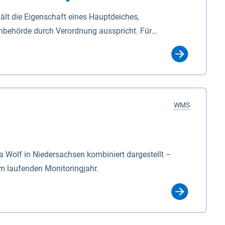
lt die Eigenschaft eines Hauptdeiches,
hbehörde durch Verordnung ausspricht. Für
ichgesetzes (NDG). Die Widmung "2.Deichlinie" ist
, zu dienen bestimmt sind (§2 Abs.3 NDG). Ein Bauwerk
idmung, die die Deichbehörde durch Verordnung
WMS
Wolf in Niedersachsen kombiniert dargestellt –
im laufenden Monitoringjahr.