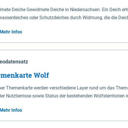
mete Deiche Gewidmete Deiche in Niedersachsen. Ein Deich erhä
asserdeiches oder Schutzdeiches durch Widmung, die die Deic
mete Deiche gelten die Bestimmungen des Niedersächsischen De
Mehr Infos
t enthalten. Sperrwerke Sperrwerke sind Bauwerke mit Sperrvorrichtungen in Tidegewässern, die dem
z eines Gebietes vor erhöhten Tiden, vor allem vor Sturmfluten
enannten Art erhält die Eigenschaft eines Sperrwerkes durch W
richt.
eodatensatz
menkarte Wolf
eser Themenkarte werden verschiedene Layer rund um das Thema 
ter Nutztierrisse sowie Status der bestehenden Wolfsterritorien 
Mehr Infos