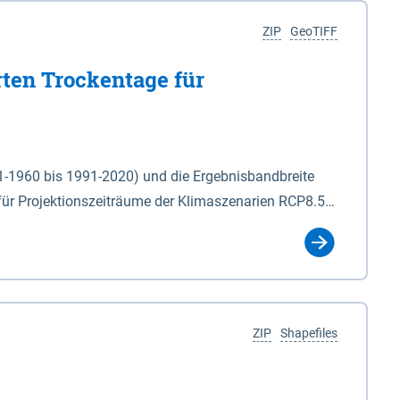
ZIP
GeoTIFF
rten Trockentage für
31-1960 bis 1991-2020) und die Ergebnisbandbreite
für Projektionszeiträume der Klimaszenarien RCP8.5
für die Zeiteinheiten: - yr: Kalenderjahr
r (Mai - Okt.) - hwi: Hydrologisches Winterhalbjahr
Klassifizierung der Rasterdaten mit Klassenname und
ZIP
Shapefiles