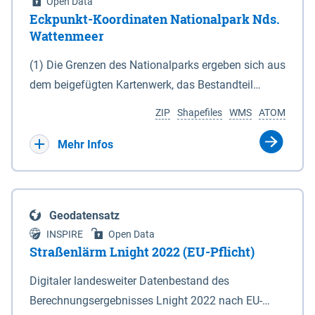
Open Data
Eckpunkt-Koordinaten Nationalpark Nds.
Wattenmeer
(1) Die Grenzen des Nationalparks ergeben sich aus
dem beigefügten Kartenwerk, das Bestandteil
dieses Gesetzes ist: 1. Digitale Topografische Karte
ZIP
Shapefiles
WMS
ATOM
(DTK) im Maßstab 1 : 100 000 (Anlage 2), 2.
verkleinerte Amtliche Karte 1 : 5 000 (AK5) im
Mehr Infos
Maßstab 1 : 10 000 (Anlage 3). Die geografischen
Koordinaten der Anlagen 2 und 3 sind im
geodätischen Referenzsystem WGS 84 sowie als
Geodatensatz
projizierte Koordinaten im Europäischen
INSPIRE
Open Data
Terrestrischen Referenzsystem 1989 (ETRS 89) mit
Straßenlärm Lnight 2022 (EU-Pflicht)
der Universalen Transversalen Mercator-Abbildung
Digitaler landesweiter Datenbestand des
bezogen auf die Zone 32 N (UTM 32N) dargestellt
Berechnungsergebnisses Lnight 2022 nach EU-
(Anlage 4); Gleiches gilt für die geografischen