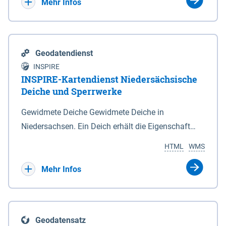
Bebauungsplänen keine neuen Flächen bzw.
Mehr Infos
Gebiete für Wohnnutzungen und besonders
lärmempfindliche Einrichtungen dargestellt oder
festgesetzt werden.
Geodatendienst
INSPIRE
INSPIRE-Kartendienst Niedersächsische
Deiche und Sperrwerke
Gewidmete Deiche Gewidmete Deiche in
Niedersachsen. Ein Deich erhält die Eigenschaft
eines Hauptdeiches, Hochwasserdeiches oder
HTML
WMS
Schutzdeiches durch Widmung, die die
Deichbehörde durch Verordnung ausspricht. Für
Mehr Infos
gewidmete Deiche gelten die Bestimmungen des
Niedersächsischen Deichgesetzes (NDG). Die
Widmung "2.Deichlinie" ist im Datenbestand nicht
Geodatensatz
enthalten. Sperrwerke Sperrwerke sind Bauwerke