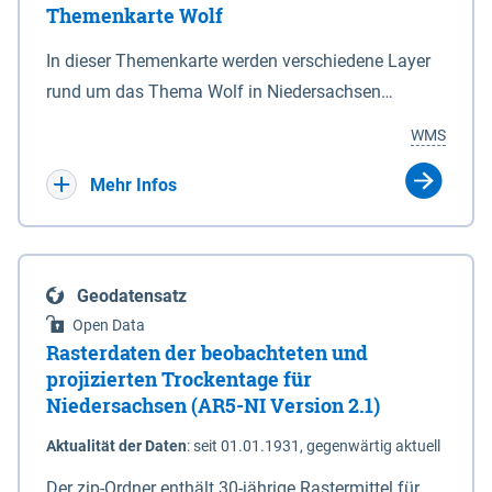
Themenkarte Wolf
mit Sperrvorrichtungen in Tidegewässern, die dem
Schutz eines Gebietes vor erhöhten Tiden, vor allem
In dieser Themenkarte werden verschiedene Layer
vor Sturmfluten, zu dienen bestimmt sind (§2 Abs.3
rund um das Thema Wolf in Niedersachsen
NDG). Ein Bauwerk der genannten Art erhält die
kombiniert dargestellt – darunter Nutztierrisse
WMS
Eigenschaft eines Sperrwerkes durch Widmung, die
sowie Status der bestehenden Wolfsterritorien im
die Deichbehörde durch Verordnung ausspricht.
laufenden Monitoringjahr.
Mehr Infos
Geodatensatz
Open Data
Rasterdaten der beobachteten und
projizierten Trockentage für
Niedersachsen (AR5-NI Version 2.1)
Aktualität der Daten
:
seit 01.01.1931, gegenwärtig aktuell
Der zip-Ordner enthält 30-jährige Rastermittel für