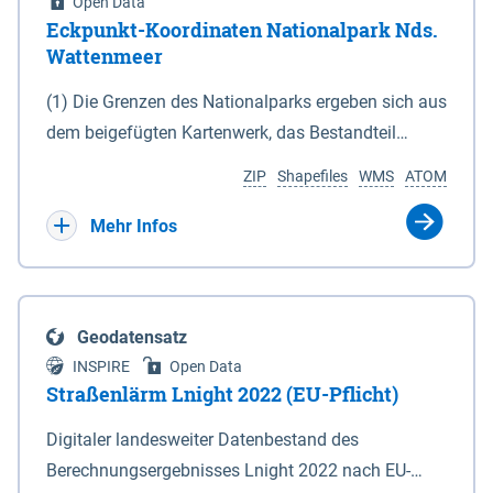
Open Data
Eckpunkt-Koordinaten Nationalpark Nds.
Wattenmeer
(1) Die Grenzen des Nationalparks ergeben sich aus
dem beigefügten Kartenwerk, das Bestandteil
dieses Gesetzes ist: 1. Digitale Topografische Karte
ZIP
Shapefiles
WMS
ATOM
(DTK) im Maßstab 1 : 100 000 (Anlage 2), 2.
verkleinerte Amtliche Karte 1 : 5 000 (AK5) im
Mehr Infos
Maßstab 1 : 10 000 (Anlage 3). Die geografischen
Koordinaten der Anlagen 2 und 3 sind im
geodätischen Referenzsystem WGS 84 sowie als
Geodatensatz
projizierte Koordinaten im Europäischen
INSPIRE
Open Data
Terrestrischen Referenzsystem 1989 (ETRS 89) mit
Straßenlärm Lnight 2022 (EU-Pflicht)
der Universalen Transversalen Mercator-Abbildung
Digitaler landesweiter Datenbestand des
bezogen auf die Zone 32 N (UTM 32N) dargestellt
Berechnungsergebnisses Lnight 2022 nach EU-
(Anlage 4); Gleiches gilt für die geografischen