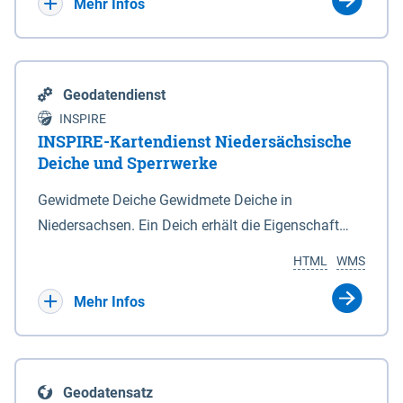
Bebauungsplänen keine neuen Flächen bzw.
Mehr Infos
Gebiete für Wohnnutzungen und besonders
lärmempfindliche Einrichtungen dargestellt oder
festgesetzt werden.
Geodatendienst
INSPIRE
INSPIRE-Kartendienst Niedersächsische
Deiche und Sperrwerke
Gewidmete Deiche Gewidmete Deiche in
Niedersachsen. Ein Deich erhält die Eigenschaft
eines Hauptdeiches, Hochwasserdeiches oder
HTML
WMS
Schutzdeiches durch Widmung, die die
Deichbehörde durch Verordnung ausspricht. Für
Mehr Infos
gewidmete Deiche gelten die Bestimmungen des
Niedersächsischen Deichgesetzes (NDG). Die
Widmung "2.Deichlinie" ist im Datenbestand nicht
Geodatensatz
enthalten. Sperrwerke Sperrwerke sind Bauwerke