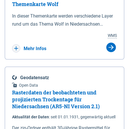
Themenkarte Wolf
mit Sperrvorrichtungen in Tidegewässern, die dem
Schutz eines Gebietes vor erhöhten Tiden, vor allem
In dieser Themenkarte werden verschiedene Layer
vor Sturmfluten, zu dienen bestimmt sind (§2 Abs.3
rund um das Thema Wolf in Niedersachsen
NDG). Ein Bauwerk der genannten Art erhält die
kombiniert dargestellt – darunter Nutztierrisse
WMS
Eigenschaft eines Sperrwerkes durch Widmung, die
sowie Status der bestehenden Wolfsterritorien im
die Deichbehörde durch Verordnung ausspricht.
laufenden Monitoringjahr.
Mehr Infos
Geodatensatz
Open Data
Rasterdaten der beobachteten und
projizierten Trockentage für
Niedersachsen (AR5-NI Version 2.1)
Aktualität der Daten
:
seit 01.01.1931, gegenwärtig aktuell
Der zip-Ordner enthält 30-jährige Rastermittel für