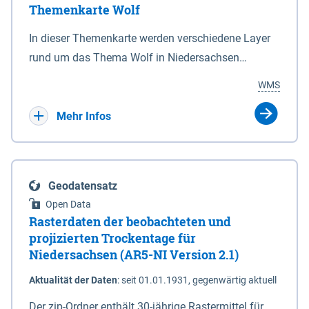
Themenkarte Wolf
mit Sperrvorrichtungen in Tidegewässern, die dem
Schutz eines Gebietes vor erhöhten Tiden, vor allem
In dieser Themenkarte werden verschiedene Layer
vor Sturmfluten, zu dienen bestimmt sind (§2 Abs.3
rund um das Thema Wolf in Niedersachsen
NDG). Ein Bauwerk der genannten Art erhält die
kombiniert dargestellt – darunter Nutztierrisse
WMS
Eigenschaft eines Sperrwerkes durch Widmung, die
sowie Status der bestehenden Wolfsterritorien im
die Deichbehörde durch Verordnung ausspricht.
laufenden Monitoringjahr.
Mehr Infos
Geodatensatz
Open Data
Rasterdaten der beobachteten und
projizierten Trockentage für
Niedersachsen (AR5-NI Version 2.1)
Aktualität der Daten
:
seit 01.01.1931, gegenwärtig aktuell
Der zip-Ordner enthält 30-jährige Rastermittel für