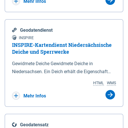
Bebauungsplänen keine neuen Flächen bzw.
Mehr Infos
Gebiete für Wohnnutzungen und besonders
lärmempfindliche Einrichtungen dargestellt oder
festgesetzt werden.
Geodatendienst
INSPIRE
INSPIRE-Kartendienst Niedersächsische
Deiche und Sperrwerke
Gewidmete Deiche Gewidmete Deiche in
Niedersachsen. Ein Deich erhält die Eigenschaft
eines Hauptdeiches, Hochwasserdeiches oder
HTML
WMS
Schutzdeiches durch Widmung, die die
Deichbehörde durch Verordnung ausspricht. Für
Mehr Infos
gewidmete Deiche gelten die Bestimmungen des
Niedersächsischen Deichgesetzes (NDG). Die
Widmung "2.Deichlinie" ist im Datenbestand nicht
Geodatensatz
enthalten. Sperrwerke Sperrwerke sind Bauwerke