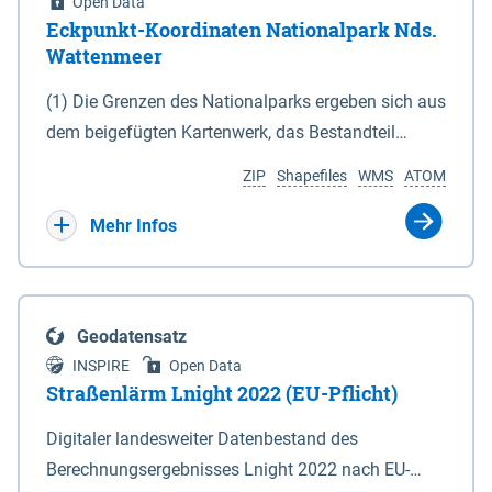
Open Data
Eckpunkt-Koordinaten Nationalpark Nds.
Wattenmeer
(1) Die Grenzen des Nationalparks ergeben sich aus
dem beigefügten Kartenwerk, das Bestandteil
dieses Gesetzes ist: 1. Digitale Topografische Karte
ZIP
Shapefiles
WMS
ATOM
(DTK) im Maßstab 1 : 100 000 (Anlage 2), 2.
verkleinerte Amtliche Karte 1 : 5 000 (AK5) im
Mehr Infos
Maßstab 1 : 10 000 (Anlage 3). Die geografischen
Koordinaten der Anlagen 2 und 3 sind im
geodätischen Referenzsystem WGS 84 sowie als
Geodatensatz
projizierte Koordinaten im Europäischen
INSPIRE
Open Data
Terrestrischen Referenzsystem 1989 (ETRS 89) mit
Straßenlärm Lnight 2022 (EU-Pflicht)
der Universalen Transversalen Mercator-Abbildung
Digitaler landesweiter Datenbestand des
bezogen auf die Zone 32 N (UTM 32N) dargestellt
Berechnungsergebnisses Lnight 2022 nach EU-
(Anlage 4); Gleiches gilt für die geografischen