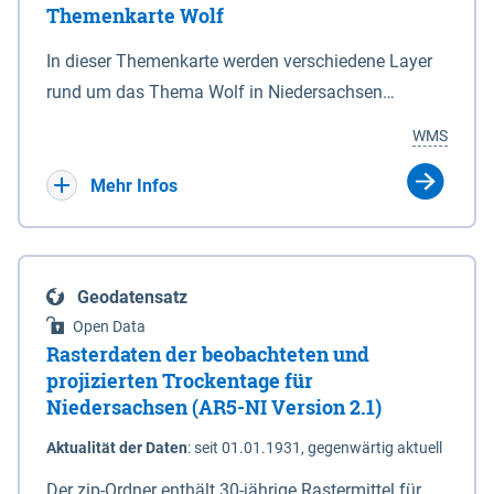
Themenkarte Wolf
mit Sperrvorrichtungen in Tidegewässern, die dem
Schutz eines Gebietes vor erhöhten Tiden, vor allem
In dieser Themenkarte werden verschiedene Layer
vor Sturmfluten, zu dienen bestimmt sind (§2 Abs.3
rund um das Thema Wolf in Niedersachsen
NDG). Ein Bauwerk der genannten Art erhält die
kombiniert dargestellt – darunter Nutztierrisse
WMS
Eigenschaft eines Sperrwerkes durch Widmung, die
sowie Status der bestehenden Wolfsterritorien im
die Deichbehörde durch Verordnung ausspricht.
laufenden Monitoringjahr.
Mehr Infos
Geodatensatz
Open Data
Rasterdaten der beobachteten und
projizierten Trockentage für
Niedersachsen (AR5-NI Version 2.1)
Aktualität der Daten
:
seit 01.01.1931, gegenwärtig aktuell
Der zip-Ordner enthält 30-jährige Rastermittel für