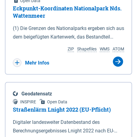
Open Data
Eckpunkt-Koordinaten Nationalpark Nds.
Wattenmeer
(1) Die Grenzen des Nationalparks ergeben sich aus
dem beigefügten Kartenwerk, das Bestandteil
dieses Gesetzes ist: 1. Digitale Topografische Karte
ZIP
Shapefiles
WMS
ATOM
(DTK) im Maßstab 1 : 100 000 (Anlage 2), 2.
verkleinerte Amtliche Karte 1 : 5 000 (AK5) im
Mehr Infos
Maßstab 1 : 10 000 (Anlage 3). Die geografischen
Koordinaten der Anlagen 2 und 3 sind im
geodätischen Referenzsystem WGS 84 sowie als
Geodatensatz
projizierte Koordinaten im Europäischen
INSPIRE
Open Data
Terrestrischen Referenzsystem 1989 (ETRS 89) mit
Straßenlärm Lnight 2022 (EU-Pflicht)
der Universalen Transversalen Mercator-Abbildung
Digitaler landesweiter Datenbestand des
bezogen auf die Zone 32 N (UTM 32N) dargestellt
Berechnungsergebnisses Lnight 2022 nach EU-
(Anlage 4); Gleiches gilt für die geografischen