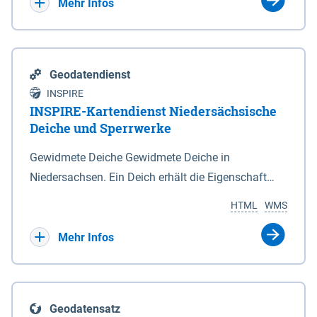
Bebauungsplänen keine neuen Flächen bzw.
Mehr Infos
Gebiete für Wohnnutzungen und besonders
lärmempfindliche Einrichtungen dargestellt oder
festgesetzt werden.
Geodatendienst
INSPIRE
INSPIRE-Kartendienst Niedersächsische
Deiche und Sperrwerke
Gewidmete Deiche Gewidmete Deiche in
Niedersachsen. Ein Deich erhält die Eigenschaft
eines Hauptdeiches, Hochwasserdeiches oder
HTML
WMS
Schutzdeiches durch Widmung, die die
Deichbehörde durch Verordnung ausspricht. Für
Mehr Infos
gewidmete Deiche gelten die Bestimmungen des
Niedersächsischen Deichgesetzes (NDG). Die
Widmung "2.Deichlinie" ist im Datenbestand nicht
Geodatensatz
enthalten. Sperrwerke Sperrwerke sind Bauwerke