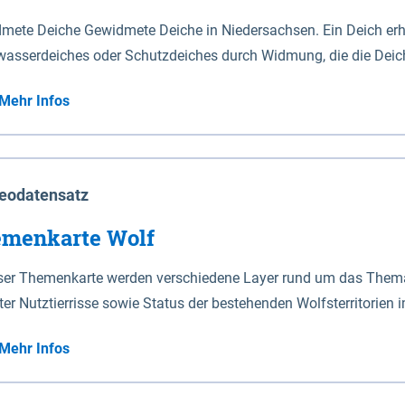
mete Deiche Gewidmete Deiche in Niedersachsen. Ein Deich erhä
asserdeiches oder Schutzdeiches durch Widmung, die die Deic
mete Deiche gelten die Bestimmungen des Niedersächsischen De
Mehr Infos
t enthalten. Sperrwerke Sperrwerke sind Bauwerke mit Sperrvorrichtungen in Tidegewässern, die dem
z eines Gebietes vor erhöhten Tiden, vor allem vor Sturmfluten
enannten Art erhält die Eigenschaft eines Sperrwerkes durch W
richt.
eodatensatz
menkarte Wolf
eser Themenkarte werden verschiedene Layer rund um das Thema 
ter Nutztierrisse sowie Status der bestehenden Wolfsterritorien 
Mehr Infos