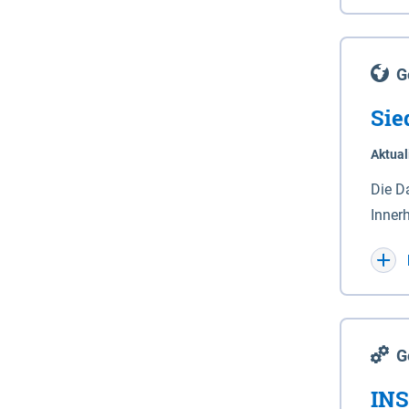
Lande
(Stro
Lücho
G
Sie
Aktual
Die D
Inner
Wohnn
G
INS