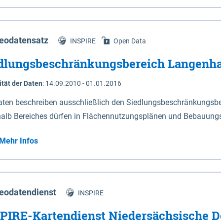
s Niedersachsen (vgl. Abb. 4-1) entlang der Elbe zwischen Sch
mkilometer 472,5 bei Schnackenburg bis 569 bei Lauenburg). Da
w-Dannenberg und Lüneburg.
eodatensatz
INSPIRE
Open Data
dlungsbeschränkungsbereich Langenh
ität der Daten
:
14.09.2010 - 01.01.2016
aten beschreiben ausschließlich den Siedlungsbeschränkungsb
halb Bereiches dürfen in Flächennutzungsplänen und Bebauungs
utzungen und besonders lärmempfindliche Einrichtungen darges
Mehr Infos
eodatendienst
INSPIRE
PIRE-Kartendienst Niedersächsische D