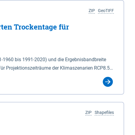
ZIP
GeoTIFF
rten Trockentage für
31-1960 bis 1991-2020) und die Ergebnisbandbreite
für Projektionszeiträume der Klimaszenarien RCP8.5
für die Zeiteinheiten: - yr: Kalenderjahr
r (Mai - Okt.) - hwi: Hydrologisches Winterhalbjahr
Klassifizierung der Rasterdaten mit Klassenname und
ZIP
Shapefiles