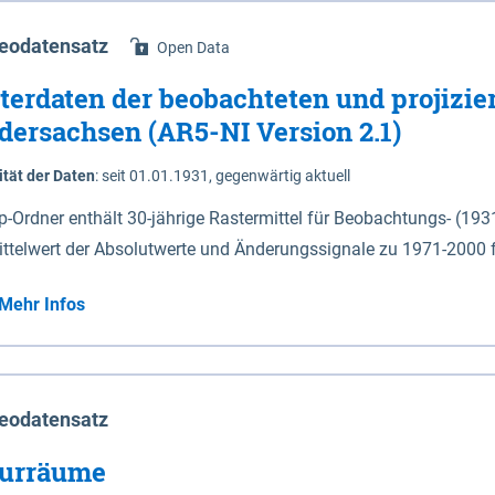
eodatensatz
Open Data
terdaten der beobachteten und projizie
dersachsen (AR5-NI Version 2.1)
ität der Daten
:
seit 01.01.1931, gegenwärtig aktuell
ip-Ordner enthält 30-jährige Rastermittel für Beobachtungs- (19
ittelwert der Absolutwerte und Änderungssignale zu 1971-2000 
P2.6 (2031-2060 und 2071-2100) im Koordinatensystem epsg:4647 (UTM32) 
Mehr Infos
su: Sommer (Jun. - Aug.) - au: Herbst (Sep. - Nov.) - wi: Winter (Dez. - Feb.) - hyr:
logisches Jahr (Nov. - Okt.) - hsu: Hydrologisches Sommerhalbjah
r. - Sep.) - vd: Vegetationsruhe (Okt. - Mär.) Neben den Rasterdaten ist eine
mation zu den Dateinamen und für eine Darstellung im GIS eine 
eodatensatz
lor-code gegeben.
urräume