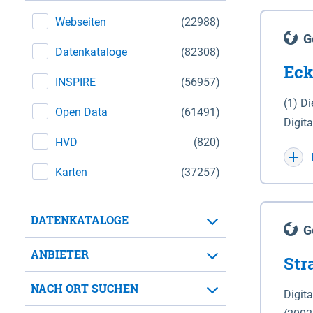
Webseiten
(22988)
G
Datenkataloge
(82308)
Eck
INSPIRE
(56957)
(1) D
Open Data
(61491)
Digit
HVD
(820)
Maßstab 1 : 10 000 (A
WGS 8
Karten
(37257)
Unive
für d
DATENKATALOGE
der in 
G
Natio
ANBIETER
Str
zwisc
nicht
NACH ORT SUCHEN
Digit
Lande