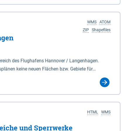
nackenburg im Osten und Hohnstorf (Elbe) im Westen
s Biosphärenreservat umfasst Teile der Landkreise
WMS
ATOM
ZIP
Shapefiles
agen
ereich des Flughafens Hannover / Langenhagen.
plänen keine neuen Flächen bzw. Gebiete für
tellt oder festgesetzt werden.
HTML
WMS
eiche und Sperrwerke