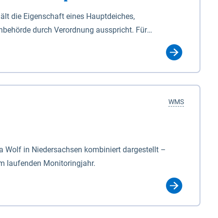
lt die Eigenschaft eines Hauptdeiches,
hbehörde durch Verordnung ausspricht. Für
ichgesetzes (NDG). Die Widmung "2.Deichlinie" ist
, zu dienen bestimmt sind (§2 Abs.3 NDG). Ein Bauwerk
idmung, die die Deichbehörde durch Verordnung
WMS
Wolf in Niedersachsen kombiniert dargestellt –
im laufenden Monitoringjahr.