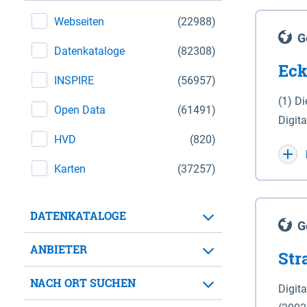
Webseiten
(22988)
G
Datenkataloge
(82308)
Eck
INSPIRE
(56957)
(1) D
Open Data
(61491)
Digit
HVD
(820)
Maßstab 1 : 10 000 (A
WGS 8
Karten
(37257)
Unive
für d
DATENKATALOGE
der in 
G
Natio
ANBIETER
Str
zwisc
nicht
NACH ORT SUCHEN
Digit
Lande