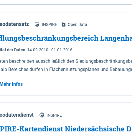
s Niedersachsen (vgl. Abb. 4-1) entlang der Elbe zwischen Sch
mkilometer 472,5 bei Schnackenburg bis 569 bei Lauenburg). Da
w-Dannenberg und Lüneburg.
eodatensatz
INSPIRE
Open Data
dlungsbeschränkungsbereich Langenh
ität der Daten
:
14.09.2010 - 01.01.2016
aten beschreiben ausschließlich den Siedlungsbeschränkungsb
halb Bereiches dürfen in Flächennutzungsplänen und Bebauungs
utzungen und besonders lärmempfindliche Einrichtungen darges
Mehr Infos
eodatendienst
INSPIRE
PIRE-Kartendienst Niedersächsische D