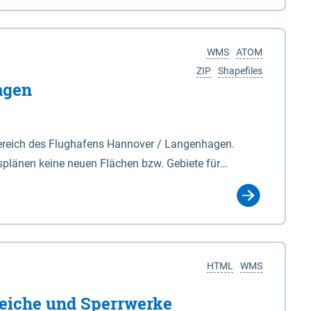
nackenburg im Osten und Hohnstorf (Elbe) im Westen
s Biosphärenreservat umfasst Teile der Landkreise
WMS
ATOM
ZIP
Shapefiles
agen
ereich des Flughafens Hannover / Langenhagen.
plänen keine neuen Flächen bzw. Gebiete für
tellt oder festgesetzt werden.
HTML
WMS
eiche und Sperrwerke