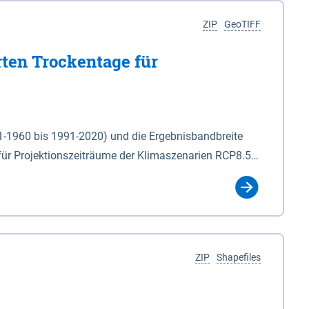
ZIP
GeoTIFF
rten Trockentage für
31-1960 bis 1991-2020) und die Ergebnisbandbreite
für Projektionszeiträume der Klimaszenarien RCP8.5
für die Zeiteinheiten: - yr: Kalenderjahr
r (Mai - Okt.) - hwi: Hydrologisches Winterhalbjahr
Klassifizierung der Rasterdaten mit Klassenname und
ZIP
Shapefiles