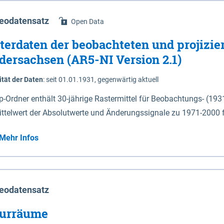
eodatensatz
Open Data
terdaten der beobachteten und projizie
dersachsen (AR5-NI Version 2.1)
ität der Daten
:
seit 01.01.1931, gegenwärtig aktuell
ip-Ordner enthält 30-jährige Rastermittel für Beobachtungs- (19
ittelwert der Absolutwerte und Änderungssignale zu 1971-2000 
P2.6 (2031-2060 und 2071-2100) im Koordinatensystem epsg:4647 (UTM32) 
Mehr Infos
su: Sommer (Jun. - Aug.) - au: Herbst (Sep. - Nov.) - wi: Winter (Dez. - Feb.) - hyr:
logisches Jahr (Nov. - Okt.) - hsu: Hydrologisches Sommerhalbjah
r. - Sep.) - vd: Vegetationsruhe (Okt. - Mär.) Neben den Rasterdaten ist eine
mation zu den Dateinamen und für eine Darstellung im GIS eine 
eodatensatz
lor-code gegeben.
urräume