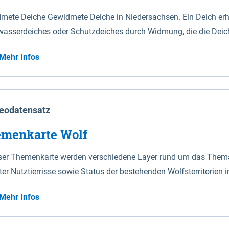
mete Deiche Gewidmete Deiche in Niedersachsen. Ein Deich erhä
asserdeiches oder Schutzdeiches durch Widmung, die die Deic
mete Deiche gelten die Bestimmungen des Niedersächsischen De
Mehr Infos
t enthalten. Sperrwerke Sperrwerke sind Bauwerke mit Sperrvorrichtungen in Tidegewässern, die dem
z eines Gebietes vor erhöhten Tiden, vor allem vor Sturmfluten
enannten Art erhält die Eigenschaft eines Sperrwerkes durch W
richt.
eodatensatz
menkarte Wolf
eser Themenkarte werden verschiedene Layer rund um das Thema 
ter Nutztierrisse sowie Status der bestehenden Wolfsterritorien 
Mehr Infos