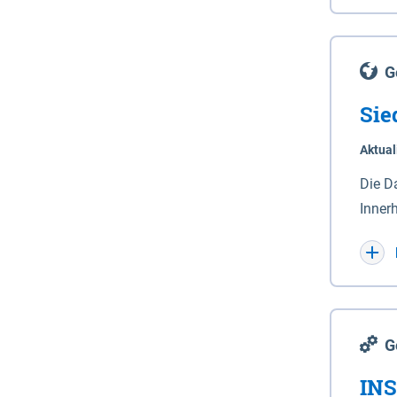
Lande
(Stro
Lücho
G
Sie
Aktual
Die D
Inner
Wohnn
G
INS