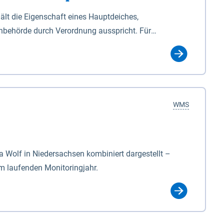
lt die Eigenschaft eines Hauptdeiches,
hbehörde durch Verordnung ausspricht. Für
ichgesetzes (NDG). Die Widmung "2.Deichlinie" ist
, zu dienen bestimmt sind (§2 Abs.3 NDG). Ein Bauwerk
idmung, die die Deichbehörde durch Verordnung
WMS
Wolf in Niedersachsen kombiniert dargestellt –
im laufenden Monitoringjahr.