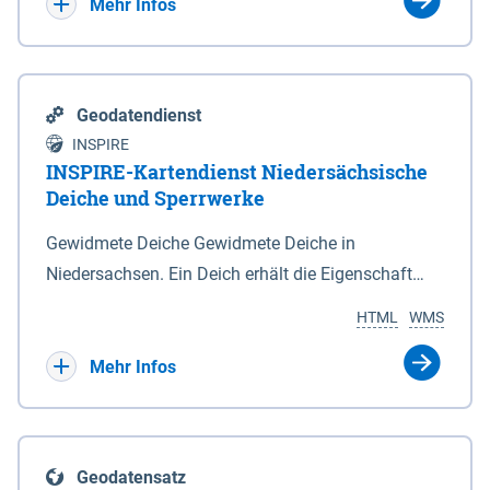
Bebauungsplänen keine neuen Flächen bzw.
Mehr Infos
Gebiete für Wohnnutzungen und besonders
lärmempfindliche Einrichtungen dargestellt oder
festgesetzt werden.
Geodatendienst
INSPIRE
INSPIRE-Kartendienst Niedersächsische
Deiche und Sperrwerke
Gewidmete Deiche Gewidmete Deiche in
Niedersachsen. Ein Deich erhält die Eigenschaft
eines Hauptdeiches, Hochwasserdeiches oder
HTML
WMS
Schutzdeiches durch Widmung, die die
Deichbehörde durch Verordnung ausspricht. Für
Mehr Infos
gewidmete Deiche gelten die Bestimmungen des
Niedersächsischen Deichgesetzes (NDG). Die
Widmung "2.Deichlinie" ist im Datenbestand nicht
Geodatensatz
enthalten. Sperrwerke Sperrwerke sind Bauwerke