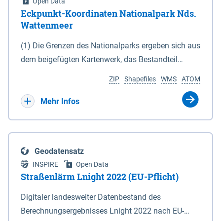
Open Data
Eckpunkt-Koordinaten Nationalpark Nds.
Wattenmeer
(1) Die Grenzen des Nationalparks ergeben sich aus
dem beigefügten Kartenwerk, das Bestandteil
dieses Gesetzes ist: 1. Digitale Topografische Karte
ZIP
Shapefiles
WMS
ATOM
(DTK) im Maßstab 1 : 100 000 (Anlage 2), 2.
verkleinerte Amtliche Karte 1 : 5 000 (AK5) im
Mehr Infos
Maßstab 1 : 10 000 (Anlage 3). Die geografischen
Koordinaten der Anlagen 2 und 3 sind im
geodätischen Referenzsystem WGS 84 sowie als
Geodatensatz
projizierte Koordinaten im Europäischen
INSPIRE
Open Data
Terrestrischen Referenzsystem 1989 (ETRS 89) mit
Straßenlärm Lnight 2022 (EU-Pflicht)
der Universalen Transversalen Mercator-Abbildung
Digitaler landesweiter Datenbestand des
bezogen auf die Zone 32 N (UTM 32N) dargestellt
Berechnungsergebnisses Lnight 2022 nach EU-
(Anlage 4); Gleiches gilt für die geografischen