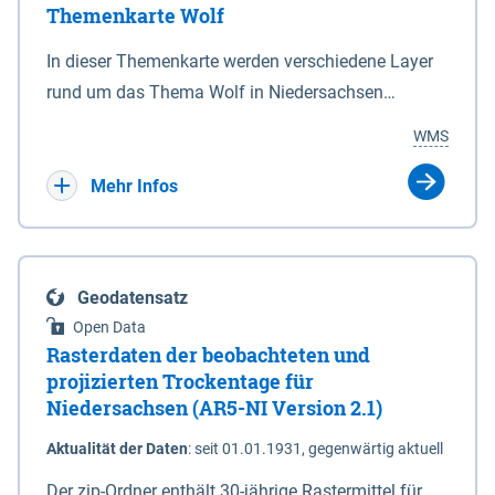
Themenkarte Wolf
mit Sperrvorrichtungen in Tidegewässern, die dem
Schutz eines Gebietes vor erhöhten Tiden, vor allem
In dieser Themenkarte werden verschiedene Layer
vor Sturmfluten, zu dienen bestimmt sind (§2 Abs.3
rund um das Thema Wolf in Niedersachsen
NDG). Ein Bauwerk der genannten Art erhält die
kombiniert dargestellt – darunter Nutztierrisse
WMS
Eigenschaft eines Sperrwerkes durch Widmung, die
sowie Status der bestehenden Wolfsterritorien im
die Deichbehörde durch Verordnung ausspricht.
laufenden Monitoringjahr.
Mehr Infos
Geodatensatz
Open Data
Rasterdaten der beobachteten und
projizierten Trockentage für
Niedersachsen (AR5-NI Version 2.1)
Aktualität der Daten
:
seit 01.01.1931, gegenwärtig aktuell
Der zip-Ordner enthält 30-jährige Rastermittel für