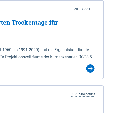
ZIP
GeoTIFF
rten Trockentage für
31-1960 bis 1991-2020) und die Ergebnisbandbreite
für Projektionszeiträume der Klimaszenarien RCP8.5
für die Zeiteinheiten: - yr: Kalenderjahr
r (Mai - Okt.) - hwi: Hydrologisches Winterhalbjahr
Klassifizierung der Rasterdaten mit Klassenname und
ZIP
Shapefiles