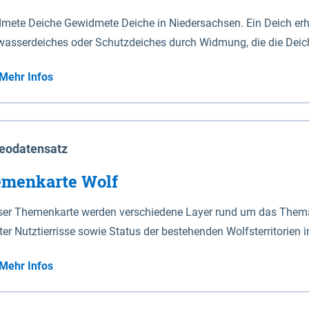
mete Deiche Gewidmete Deiche in Niedersachsen. Ein Deich erhä
asserdeiches oder Schutzdeiches durch Widmung, die die Deic
mete Deiche gelten die Bestimmungen des Niedersächsischen De
Mehr Infos
t enthalten. Sperrwerke Sperrwerke sind Bauwerke mit Sperrvorrichtungen in Tidegewässern, die dem
z eines Gebietes vor erhöhten Tiden, vor allem vor Sturmfluten
enannten Art erhält die Eigenschaft eines Sperrwerkes durch W
richt.
eodatensatz
menkarte Wolf
eser Themenkarte werden verschiedene Layer rund um das Thema 
ter Nutztierrisse sowie Status der bestehenden Wolfsterritorien 
Mehr Infos