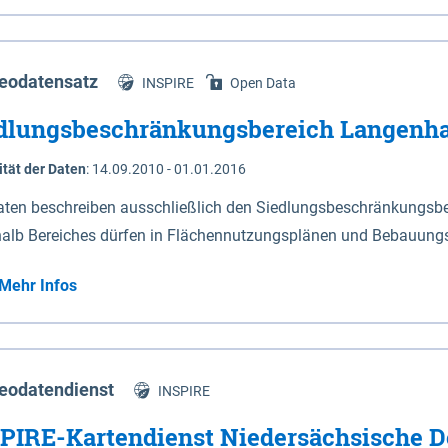
s Niedersachsen (vgl. Abb. 4-1) entlang der Elbe zwischen Sch
mkilometer 472,5 bei Schnackenburg bis 569 bei Lauenburg). Da
w-Dannenberg und Lüneburg.
eodatensatz
INSPIRE
Open Data
dlungsbeschränkungsbereich Langenh
ität der Daten
:
14.09.2010 - 01.01.2016
aten beschreiben ausschließlich den Siedlungsbeschränkungsb
halb Bereiches dürfen in Flächennutzungsplänen und Bebauungs
utzungen und besonders lärmempfindliche Einrichtungen darges
Mehr Infos
eodatendienst
INSPIRE
PIRE-Kartendienst Niedersächsische D