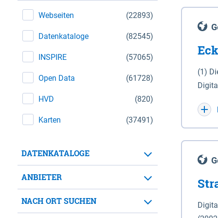
Webseiten
(22893)
G
Datenkataloge
(82545)
Eck
INSPIRE
(57065)
(1) D
Open Data
(61728)
Digit
HVD
(820)
Maßstab 1 : 10 000 (A
WGS 8
Karten
(37491)
Unive
für d
DATENKATALOGE
der in 
G
Natio
ANBIETER
Str
zwisc
nicht
NACH ORT SUCHEN
Digit
Lande