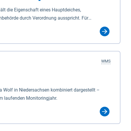
lt die Eigenschaft eines Hauptdeiches,
hbehörde durch Verordnung ausspricht. Für
ichgesetzes (NDG). Die Widmung "2.Deichlinie" ist
, zu dienen bestimmt sind (§2 Abs.3 NDG). Ein Bauwerk
idmung, die die Deichbehörde durch Verordnung
WMS
Wolf in Niedersachsen kombiniert dargestellt –
im laufenden Monitoringjahr.