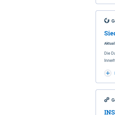
Lande
(Stro
Lücho
G
Sie
Aktual
Die D
Inner
Wohnn
G
INS