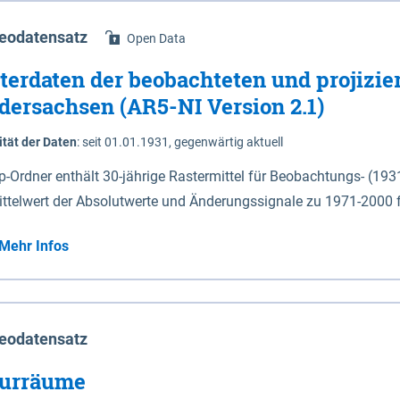
eodatensatz
Open Data
terdaten der beobachteten und projizie
dersachsen (AR5-NI Version 2.1)
ität der Daten
:
seit 01.01.1931, gegenwärtig aktuell
ip-Ordner enthält 30-jährige Rastermittel für Beobachtungs- (19
ittelwert der Absolutwerte und Änderungssignale zu 1971-2000 
P2.6 (2031-2060 und 2071-2100) im Koordinatensystem epsg:4647 (UTM32) 
Mehr Infos
su: Sommer (Jun. - Aug.) - au: Herbst (Sep. - Nov.) - wi: Winter (Dez. - Feb.) - hyr:
logisches Jahr (Nov. - Okt.) - hsu: Hydrologisches Sommerhalbjah
r. - Sep.) - vd: Vegetationsruhe (Okt. - Mär.) Neben den Rasterdaten ist eine
mation zu den Dateinamen und für eine Darstellung im GIS eine 
eodatensatz
lor-code gegeben.
urräume