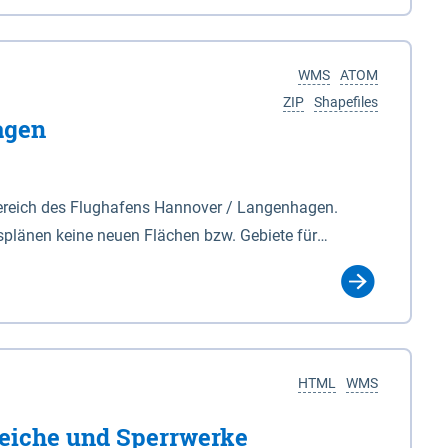
nackenburg im Osten und Hohnstorf (Elbe) im Westen
s Biosphärenreservat umfasst Teile der Landkreise
WMS
ATOM
ZIP
Shapefiles
agen
ereich des Flughafens Hannover / Langenhagen.
plänen keine neuen Flächen bzw. Gebiete für
tellt oder festgesetzt werden.
HTML
WMS
eiche und Sperrwerke