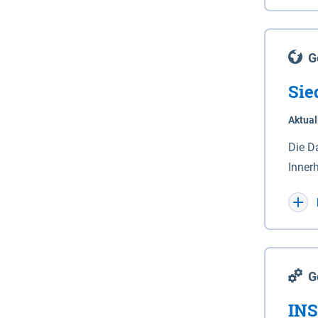
Lande
(Stro
Lücho
G
Sie
Aktual
Die D
Inner
Wohnn
G
INS