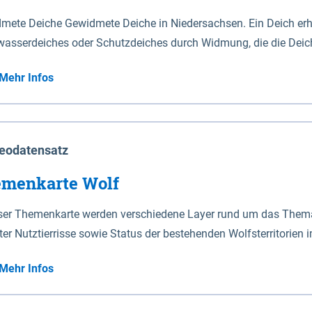
mete Deiche Gewidmete Deiche in Niedersachsen. Ein Deich erhä
asserdeiches oder Schutzdeiches durch Widmung, die die Deic
mete Deiche gelten die Bestimmungen des Niedersächsischen De
Mehr Infos
t enthalten. Sperrwerke Sperrwerke sind Bauwerke mit Sperrvorrichtungen in Tidegewässern, die dem
z eines Gebietes vor erhöhten Tiden, vor allem vor Sturmfluten
enannten Art erhält die Eigenschaft eines Sperrwerkes durch W
richt.
eodatensatz
menkarte Wolf
eser Themenkarte werden verschiedene Layer rund um das Thema 
ter Nutztierrisse sowie Status der bestehenden Wolfsterritorien 
Mehr Infos