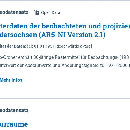
eodatensatz
Open Data
terdaten der beobachteten und projizie
dersachsen (AR5-NI Version 2.1)
ität der Daten
:
seit 01.01.1931, gegenwärtig aktuell
ip-Ordner enthält 30-jährige Rastermittel für Beobachtungs- (19
ittelwert der Absolutwerte und Änderungssignale zu 1971-2000 
P2.6 (2031-2060 und 2071-2100) im Koordinatensystem epsg:4647 (UTM32) 
Mehr Infos
su: Sommer (Jun. - Aug.) - au: Herbst (Sep. - Nov.) - wi: Winter (Dez. - Feb.) - hyr:
logisches Jahr (Nov. - Okt.) - hsu: Hydrologisches Sommerhalbjah
r. - Sep.) - vd: Vegetationsruhe (Okt. - Mär.) Neben den Rasterdaten ist eine
mation zu den Dateinamen und für eine Darstellung im GIS eine 
eodatensatz
lor-code gegeben.
urräume