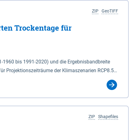
ZIP
GeoTIFF
rten Trockentage für
31-1960 bis 1991-2020) und die Ergebnisbandbreite
für Projektionszeiträume der Klimaszenarien RCP8.5
für die Zeiteinheiten: - yr: Kalenderjahr
r (Mai - Okt.) - hwi: Hydrologisches Winterhalbjahr
Klassifizierung der Rasterdaten mit Klassenname und
ZIP
Shapefiles