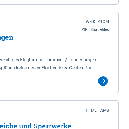
nackenburg im Osten und Hohnstorf (Elbe) im Westen
s Biosphärenreservat umfasst Teile der Landkreise
WMS
ATOM
ZIP
Shapefiles
agen
ereich des Flughafens Hannover / Langenhagen.
plänen keine neuen Flächen bzw. Gebiete für
tellt oder festgesetzt werden.
HTML
WMS
eiche und Sperrwerke