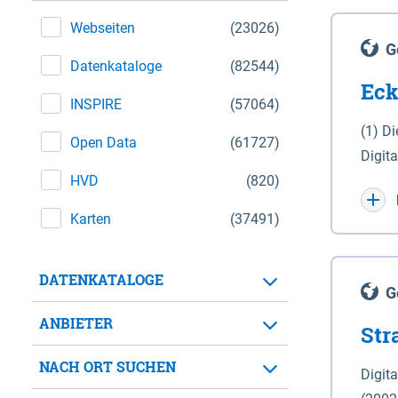
Webseiten
(23026)
G
Datenkataloge
(82544)
Eck
INSPIRE
(57064)
(1) D
Open Data
(61727)
Digit
HVD
(820)
Maßstab 1 : 10 000 (A
WGS 8
Karten
(37491)
Unive
für d
DATENKATALOGE
der in 
G
Natio
ANBIETER
Str
zwisc
nicht
NACH ORT SUCHEN
Digit
Lande