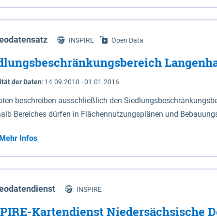
s Niedersachsen (vgl. Abb. 4-1) entlang der Elbe zwischen Sch
mkilometer 472,5 bei Schnackenburg bis 569 bei Lauenburg). Da
w-Dannenberg und Lüneburg.
eodatensatz
INSPIRE
Open Data
dlungsbeschränkungsbereich Langenh
ität der Daten
:
14.09.2010 - 01.01.2016
aten beschreiben ausschließlich den Siedlungsbeschränkungsb
halb Bereiches dürfen in Flächennutzungsplänen und Bebauungs
utzungen und besonders lärmempfindliche Einrichtungen darges
Mehr Infos
eodatendienst
INSPIRE
PIRE-Kartendienst Niedersächsische D