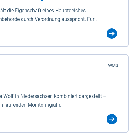
lt die Eigenschaft eines Hauptdeiches,
hbehörde durch Verordnung ausspricht. Für
ichgesetzes (NDG). Die Widmung "2.Deichlinie" ist
, zu dienen bestimmt sind (§2 Abs.3 NDG). Ein Bauwerk
idmung, die die Deichbehörde durch Verordnung
WMS
Wolf in Niedersachsen kombiniert dargestellt –
im laufenden Monitoringjahr.