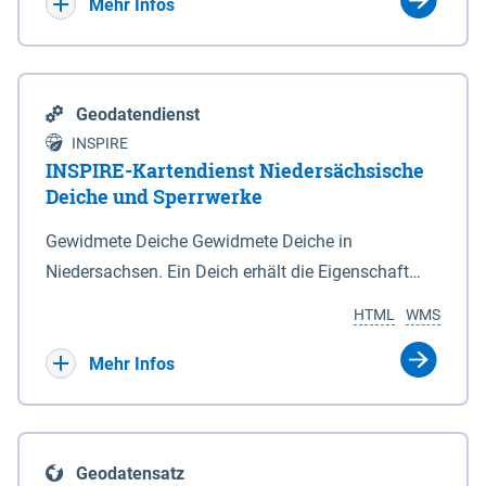
Bebauungsplänen keine neuen Flächen bzw.
Mehr Infos
Gebiete für Wohnnutzungen und besonders
lärmempfindliche Einrichtungen dargestellt oder
festgesetzt werden.
Geodatendienst
INSPIRE
INSPIRE-Kartendienst Niedersächsische
Deiche und Sperrwerke
Gewidmete Deiche Gewidmete Deiche in
Niedersachsen. Ein Deich erhält die Eigenschaft
eines Hauptdeiches, Hochwasserdeiches oder
HTML
WMS
Schutzdeiches durch Widmung, die die
Deichbehörde durch Verordnung ausspricht. Für
Mehr Infos
gewidmete Deiche gelten die Bestimmungen des
Niedersächsischen Deichgesetzes (NDG). Die
Widmung "2.Deichlinie" ist im Datenbestand nicht
Geodatensatz
enthalten. Sperrwerke Sperrwerke sind Bauwerke