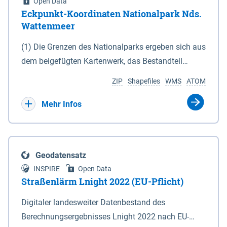
Open Data
Eckpunkt-Koordinaten Nationalpark Nds.
Wattenmeer
(1) Die Grenzen des Nationalparks ergeben sich aus
dem beigefügten Kartenwerk, das Bestandteil
dieses Gesetzes ist: 1. Digitale Topografische Karte
ZIP
Shapefiles
WMS
ATOM
(DTK) im Maßstab 1 : 100 000 (Anlage 2), 2.
verkleinerte Amtliche Karte 1 : 5 000 (AK5) im
Mehr Infos
Maßstab 1 : 10 000 (Anlage 3). Die geografischen
Koordinaten der Anlagen 2 und 3 sind im
geodätischen Referenzsystem WGS 84 sowie als
Geodatensatz
projizierte Koordinaten im Europäischen
INSPIRE
Open Data
Terrestrischen Referenzsystem 1989 (ETRS 89) mit
Straßenlärm Lnight 2022 (EU-Pflicht)
der Universalen Transversalen Mercator-Abbildung
Digitaler landesweiter Datenbestand des
bezogen auf die Zone 32 N (UTM 32N) dargestellt
Berechnungsergebnisses Lnight 2022 nach EU-
(Anlage 4); Gleiches gilt für die geografischen