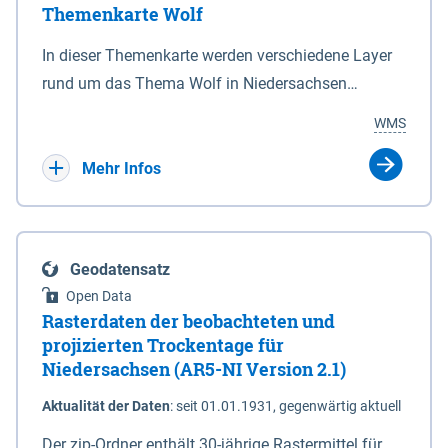
Themenkarte Wolf
mit Sperrvorrichtungen in Tidegewässern, die dem
Schutz eines Gebietes vor erhöhten Tiden, vor allem
In dieser Themenkarte werden verschiedene Layer
vor Sturmfluten, zu dienen bestimmt sind (§2 Abs.3
rund um das Thema Wolf in Niedersachsen
NDG). Ein Bauwerk der genannten Art erhält die
kombiniert dargestellt – darunter Nutztierrisse
WMS
Eigenschaft eines Sperrwerkes durch Widmung, die
sowie Status der bestehenden Wolfsterritorien im
die Deichbehörde durch Verordnung ausspricht.
laufenden Monitoringjahr.
Mehr Infos
Geodatensatz
Open Data
Rasterdaten der beobachteten und
projizierten Trockentage für
Niedersachsen (AR5-NI Version 2.1)
Aktualität der Daten
:
seit 01.01.1931, gegenwärtig aktuell
Der zip-Ordner enthält 30-jährige Rastermittel für