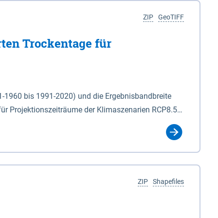
ZIP
GeoTIFF
rten Trockentage für
31-1960 bis 1991-2020) und die Ergebnisbandbreite
für Projektionszeiträume der Klimaszenarien RCP8.5
für die Zeiteinheiten: - yr: Kalenderjahr
r (Mai - Okt.) - hwi: Hydrologisches Winterhalbjahr
Klassifizierung der Rasterdaten mit Klassenname und
ZIP
Shapefiles