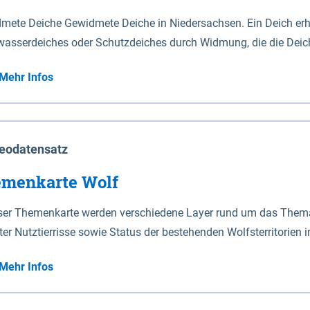
mete Deiche Gewidmete Deiche in Niedersachsen. Ein Deich erhä
asserdeiches oder Schutzdeiches durch Widmung, die die Deic
mete Deiche gelten die Bestimmungen des Niedersächsischen De
Mehr Infos
t enthalten. Sperrwerke Sperrwerke sind Bauwerke mit Sperrvorrichtungen in Tidegewässern, die dem
z eines Gebietes vor erhöhten Tiden, vor allem vor Sturmfluten
enannten Art erhält die Eigenschaft eines Sperrwerkes durch W
richt.
eodatensatz
menkarte Wolf
eser Themenkarte werden verschiedene Layer rund um das Thema 
ter Nutztierrisse sowie Status der bestehenden Wolfsterritorien 
Mehr Infos