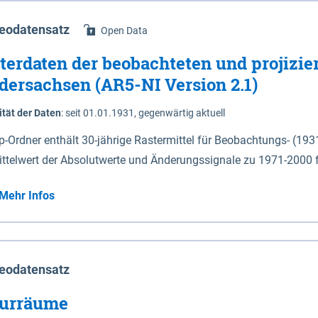
eodatensatz
Open Data
terdaten der beobachteten und projizie
dersachsen (AR5-NI Version 2.1)
ität der Daten
:
seit 01.01.1931, gegenwärtig aktuell
ip-Ordner enthält 30-jährige Rastermittel für Beobachtungs- (19
ittelwert der Absolutwerte und Änderungssignale zu 1971-2000 
P2.6 (2031-2060 und 2071-2100) im Koordinatensystem epsg:4647 (UTM32) 
Mehr Infos
su: Sommer (Jun. - Aug.) - au: Herbst (Sep. - Nov.) - wi: Winter (Dez. - Feb.) - hyr:
logisches Jahr (Nov. - Okt.) - hsu: Hydrologisches Sommerhalbjah
r. - Sep.) - vd: Vegetationsruhe (Okt. - Mär.) Neben den Rasterdaten ist eine
mation zu den Dateinamen und für eine Darstellung im GIS eine 
eodatensatz
lor-code gegeben.
urräume