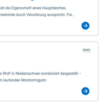
lt die Eigenschaft eines Hauptdeiches,
hbehörde durch Verordnung ausspricht. Für
ichgesetzes (NDG). Die Widmung "2.Deichlinie" ist
, zu dienen bestimmt sind (§2 Abs.3 NDG). Ein Bauwerk
idmung, die die Deichbehörde durch Verordnung
WMS
Wolf in Niedersachsen kombiniert dargestellt –
im laufenden Monitoringjahr.