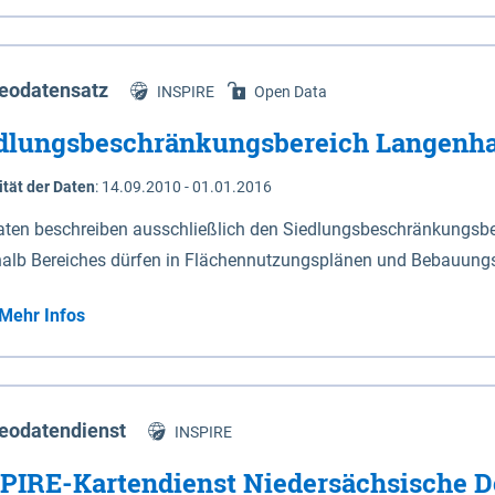
s Niedersachsen (vgl. Abb. 4-1) entlang der Elbe zwischen Sch
mkilometer 472,5 bei Schnackenburg bis 569 bei Lauenburg). Da
w-Dannenberg und Lüneburg.
eodatensatz
INSPIRE
Open Data
dlungsbeschränkungsbereich Langenh
ität der Daten
:
14.09.2010 - 01.01.2016
aten beschreiben ausschließlich den Siedlungsbeschränkungsb
halb Bereiches dürfen in Flächennutzungsplänen und Bebauungs
utzungen und besonders lärmempfindliche Einrichtungen darges
Mehr Infos
eodatendienst
INSPIRE
PIRE-Kartendienst Niedersächsische D