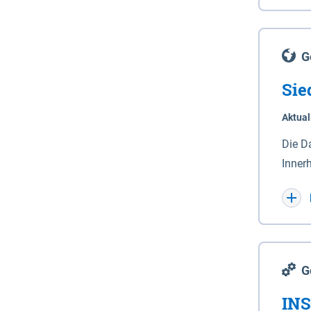
Lande
(Stro
Lücho
G
Sie
Aktual
Die D
Inner
Wohnn
G
INS