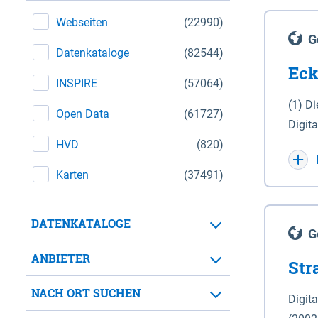
Webseiten
(22990)
G
Datenkataloge
(82544)
Eck
INSPIRE
(57064)
(1) D
Open Data
(61727)
Digit
HVD
(820)
Maßstab 1 : 10 000 (A
WGS 8
Karten
(37491)
Unive
für d
DATENKATALOGE
der in 
G
Natio
ANBIETER
Str
zwisc
nicht
NACH ORT SUCHEN
Digit
Lande