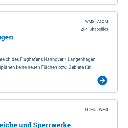
nackenburg im Osten und Hohnstorf (Elbe) im Westen
s Biosphärenreservat umfasst Teile der Landkreise
WMS
ATOM
ZIP
Shapefiles
agen
ereich des Flughafens Hannover / Langenhagen.
plänen keine neuen Flächen bzw. Gebiete für
tellt oder festgesetzt werden.
HTML
WMS
eiche und Sperrwerke