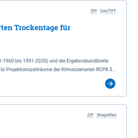
ZIP
GeoTIFF
rten Trockentage für
31-1960 bis 1991-2020) und die Ergebnisbandbreite
für Projektionszeiträume der Klimaszenarien RCP8.5
für die Zeiteinheiten: - yr: Kalenderjahr
r (Mai - Okt.) - hwi: Hydrologisches Winterhalbjahr
Klassifizierung der Rasterdaten mit Klassenname und
ZIP
Shapefiles