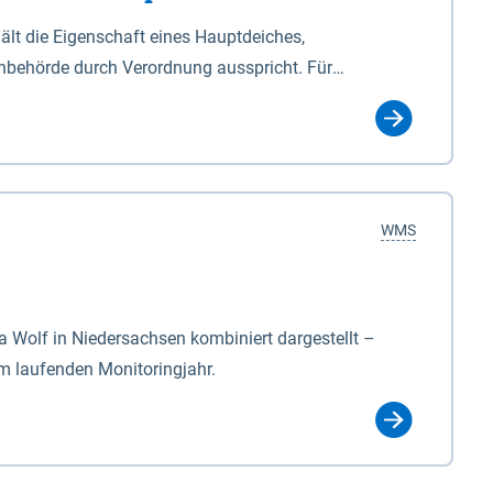
lt die Eigenschaft eines Hauptdeiches,
hbehörde durch Verordnung ausspricht. Für
ichgesetzes (NDG). Die Widmung "2.Deichlinie" ist
, zu dienen bestimmt sind (§2 Abs.3 NDG). Ein Bauwerk
idmung, die die Deichbehörde durch Verordnung
WMS
Wolf in Niedersachsen kombiniert dargestellt –
im laufenden Monitoringjahr.