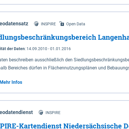
s Niedersachsen (vgl. Abb. 4-1) entlang der Elbe zwischen Sch
mkilometer 472,5 bei Schnackenburg bis 569 bei Lauenburg). Da
w-Dannenberg und Lüneburg.
eodatensatz
INSPIRE
Open Data
dlungsbeschränkungsbereich Langenh
ität der Daten
:
14.09.2010 - 01.01.2016
aten beschreiben ausschließlich den Siedlungsbeschränkungsb
halb Bereiches dürfen in Flächennutzungsplänen und Bebauungs
utzungen und besonders lärmempfindliche Einrichtungen darges
Mehr Infos
eodatendienst
INSPIRE
PIRE-Kartendienst Niedersächsische D