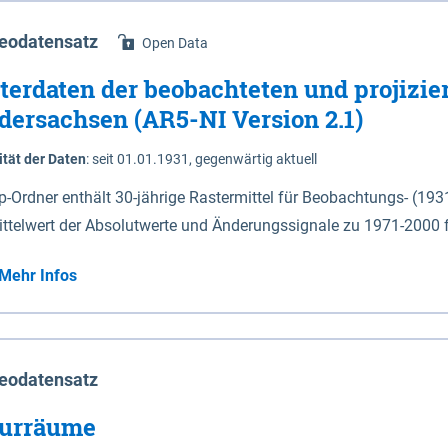
eodatensatz
Open Data
terdaten der beobachteten und projizie
dersachsen (AR5-NI Version 2.1)
ität der Daten
:
seit 01.01.1931, gegenwärtig aktuell
ip-Ordner enthält 30-jährige Rastermittel für Beobachtungs- (19
ittelwert der Absolutwerte und Änderungssignale zu 1971-2000 
P2.6 (2031-2060 und 2071-2100) im Koordinatensystem epsg:4647 (UTM32) 
Mehr Infos
su: Sommer (Jun. - Aug.) - au: Herbst (Sep. - Nov.) - wi: Winter (Dez. - Feb.) - hyr:
logisches Jahr (Nov. - Okt.) - hsu: Hydrologisches Sommerhalbjah
r. - Sep.) - vd: Vegetationsruhe (Okt. - Mär.) Neben den Rasterdaten ist eine
mation zu den Dateinamen und für eine Darstellung im GIS eine 
eodatensatz
lor-code gegeben.
urräume