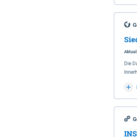
Lande
(Stro
Lücho
G
Sie
Aktual
Die D
Inner
Wohnn
G
INS