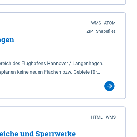
nackenburg im Osten und Hohnstorf (Elbe) im Westen
s Biosphärenreservat umfasst Teile der Landkreise
WMS
ATOM
ZIP
Shapefiles
agen
ereich des Flughafens Hannover / Langenhagen.
plänen keine neuen Flächen bzw. Gebiete für
tellt oder festgesetzt werden.
HTML
WMS
eiche und Sperrwerke