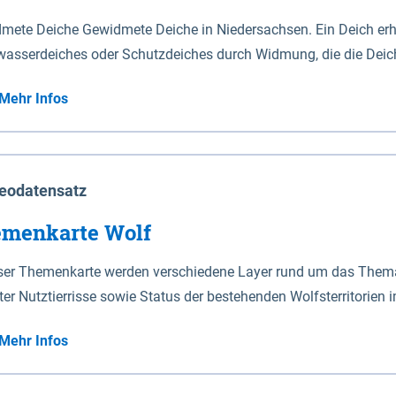
mete Deiche Gewidmete Deiche in Niedersachsen. Ein Deich erhä
asserdeiches oder Schutzdeiches durch Widmung, die die Deic
mete Deiche gelten die Bestimmungen des Niedersächsischen De
Mehr Infos
t enthalten. Sperrwerke Sperrwerke sind Bauwerke mit Sperrvorrichtungen in Tidegewässern, die dem
z eines Gebietes vor erhöhten Tiden, vor allem vor Sturmfluten
enannten Art erhält die Eigenschaft eines Sperrwerkes durch W
richt.
eodatensatz
menkarte Wolf
eser Themenkarte werden verschiedene Layer rund um das Thema 
ter Nutztierrisse sowie Status der bestehenden Wolfsterritorien 
Mehr Infos