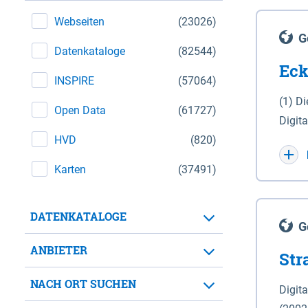
Webseiten
(23026)
G
Datenkataloge
(82544)
Eck
INSPIRE
(57064)
(1) D
Open Data
(61727)
Digit
HVD
(820)
Maßstab 1 : 10 000 (A
WGS 8
Karten
(37491)
Unive
für d
DATENKATALOGE
der in 
G
Natio
ANBIETER
Str
zwisc
nicht
NACH ORT SUCHEN
Digit
Lande