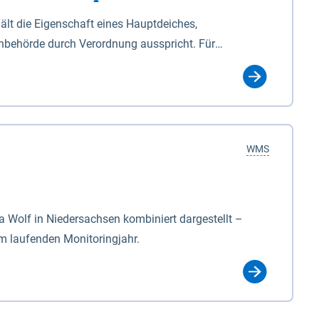
lt die Eigenschaft eines Hauptdeiches,
hbehörde durch Verordnung ausspricht. Für
ichgesetzes (NDG). Die Widmung "2.Deichlinie" ist
, zu dienen bestimmt sind (§2 Abs.3 NDG). Ein Bauwerk
idmung, die die Deichbehörde durch Verordnung
WMS
Wolf in Niedersachsen kombiniert dargestellt –
im laufenden Monitoringjahr.