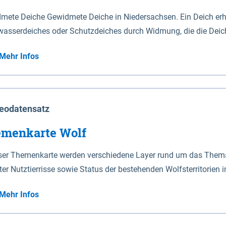
mete Deiche Gewidmete Deiche in Niedersachsen. Ein Deich erhä
asserdeiches oder Schutzdeiches durch Widmung, die die Deic
mete Deiche gelten die Bestimmungen des Niedersächsischen De
Mehr Infos
t enthalten. Sperrwerke Sperrwerke sind Bauwerke mit Sperrvorrichtungen in Tidegewässern, die dem
z eines Gebietes vor erhöhten Tiden, vor allem vor Sturmfluten
enannten Art erhält die Eigenschaft eines Sperrwerkes durch W
richt.
eodatensatz
menkarte Wolf
eser Themenkarte werden verschiedene Layer rund um das Thema 
ter Nutztierrisse sowie Status der bestehenden Wolfsterritorien 
Mehr Infos