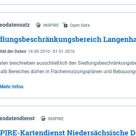
s Niedersachsen (vgl. Abb. 4-1) entlang der Elbe zwischen Sch
mkilometer 472,5 bei Schnackenburg bis 569 bei Lauenburg). Da
w-Dannenberg und Lüneburg.
eodatensatz
INSPIRE
Open Data
dlungsbeschränkungsbereich Langenh
ität der Daten
:
14.09.2010 - 01.01.2016
aten beschreiben ausschließlich den Siedlungsbeschränkungsb
halb Bereiches dürfen in Flächennutzungsplänen und Bebauungs
utzungen und besonders lärmempfindliche Einrichtungen darges
Mehr Infos
eodatendienst
INSPIRE
PIRE-Kartendienst Niedersächsische D