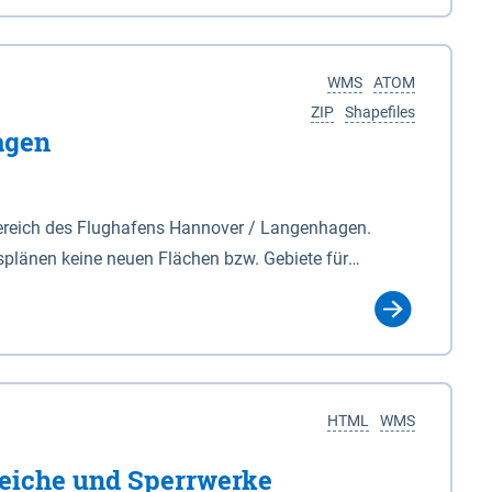
nackenburg im Osten und Hohnstorf (Elbe) im Westen
s Biosphärenreservat umfasst Teile der Landkreise
WMS
ATOM
ZIP
Shapefiles
agen
ereich des Flughafens Hannover / Langenhagen.
plänen keine neuen Flächen bzw. Gebiete für
tellt oder festgesetzt werden.
HTML
WMS
eiche und Sperrwerke