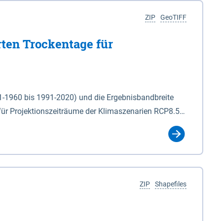
ZIP
GeoTIFF
rten Trockentage für
31-1960 bis 1991-2020) und die Ergebnisbandbreite
für Projektionszeiträume der Klimaszenarien RCP8.5
für die Zeiteinheiten: - yr: Kalenderjahr
r (Mai - Okt.) - hwi: Hydrologisches Winterhalbjahr
Klassifizierung der Rasterdaten mit Klassenname und
ZIP
Shapefiles