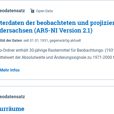
eodatensatz
Open Data
terdaten der beobachteten und projizie
dersachsen (AR5-NI Version 2.1)
ität der Daten
:
seit 01.01.1931, gegenwärtig aktuell
ip-Ordner enthält 30-jährige Rastermittel für Beobachtungs- (19
ittelwert der Absolutwerte und Änderungssignale zu 1971-2000 
P2.6 (2031-2060 und 2071-2100) im Koordinatensystem epsg:4647 (UTM32) 
Mehr Infos
su: Sommer (Jun. - Aug.) - au: Herbst (Sep. - Nov.) - wi: Winter (Dez. - Feb.) - hyr:
logisches Jahr (Nov. - Okt.) - hsu: Hydrologisches Sommerhalbjah
r. - Sep.) - vd: Vegetationsruhe (Okt. - Mär.) Neben den Rasterdaten ist eine
mation zu den Dateinamen und für eine Darstellung im GIS eine 
eodatensatz
lor-code gegeben.
urräume