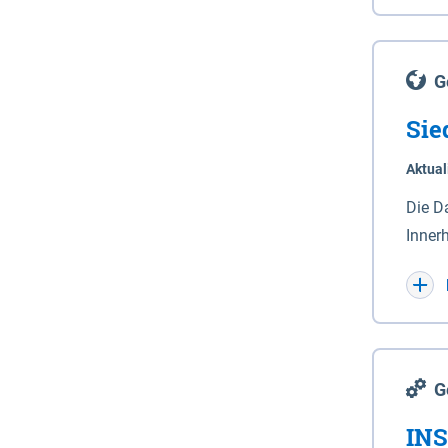
Lande
(Stro
Lücho
G
Sie
Aktual
Die D
Inner
Wohnn
G
INS