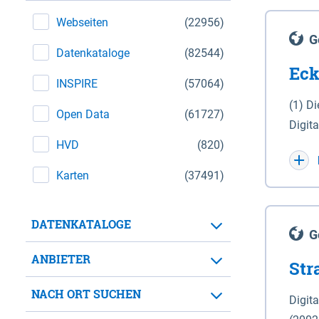
Webseiten
(22956)
G
Datenkataloge
(82544)
Eck
INSPIRE
(57064)
(1) D
Open Data
(61727)
Digit
HVD
(820)
Maßstab 1 : 10 000 (A
WGS 8
Karten
(37491)
Unive
für d
DATENKATALOGE
der in 
G
Natio
ANBIETER
Str
zwisc
nicht
NACH ORT SUCHEN
Digit
Lande