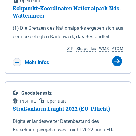
Open Data
Eckpunkt-Koordinaten Nationalpark Nds.
Wattenmeer
(1) Die Grenzen des Nationalparks ergeben sich aus
dem beigefügten Kartenwerk, das Bestandteil
dieses Gesetzes ist: 1. Digitale Topografische Karte
ZIP
Shapefiles
WMS
ATOM
(DTK) im Maßstab 1 : 100 000 (Anlage 2), 2.
verkleinerte Amtliche Karte 1 : 5 000 (AK5) im
Mehr Infos
Maßstab 1 : 10 000 (Anlage 3). Die geografischen
Koordinaten der Anlagen 2 und 3 sind im
geodätischen Referenzsystem WGS 84 sowie als
Geodatensatz
projizierte Koordinaten im Europäischen
INSPIRE
Open Data
Terrestrischen Referenzsystem 1989 (ETRS 89) mit
Straßenlärm Lnight 2022 (EU-Pflicht)
der Universalen Transversalen Mercator-Abbildung
Digitaler landesweiter Datenbestand des
bezogen auf die Zone 32 N (UTM 32N) dargestellt
Berechnungsergebnisses Lnight 2022 nach EU-
(Anlage 4); Gleiches gilt für die geografischen