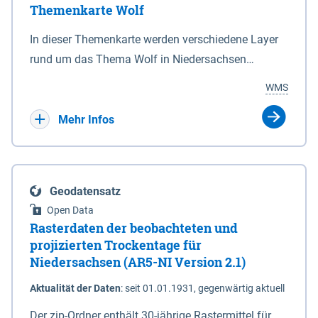
Themenkarte Wolf
mit Sperrvorrichtungen in Tidegewässern, die dem
Schutz eines Gebietes vor erhöhten Tiden, vor allem
In dieser Themenkarte werden verschiedene Layer
vor Sturmfluten, zu dienen bestimmt sind (§2 Abs.3
rund um das Thema Wolf in Niedersachsen
NDG). Ein Bauwerk der genannten Art erhält die
kombiniert dargestellt – darunter Nutztierrisse
WMS
Eigenschaft eines Sperrwerkes durch Widmung, die
sowie Status der bestehenden Wolfsterritorien im
die Deichbehörde durch Verordnung ausspricht.
laufenden Monitoringjahr.
Mehr Infos
Geodatensatz
Open Data
Rasterdaten der beobachteten und
projizierten Trockentage für
Niedersachsen (AR5-NI Version 2.1)
Aktualität der Daten
:
seit 01.01.1931, gegenwärtig aktuell
Der zip-Ordner enthält 30-jährige Rastermittel für