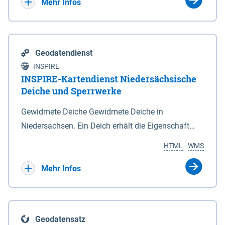
Bebauungsplänen keine neuen Flächen bzw.
Mehr Infos
Gebiete für Wohnnutzungen und besonders
lärmempfindliche Einrichtungen dargestellt oder
festgesetzt werden.
Geodatendienst
INSPIRE
INSPIRE-Kartendienst Niedersächsische
Deiche und Sperrwerke
Gewidmete Deiche Gewidmete Deiche in
Niedersachsen. Ein Deich erhält die Eigenschaft
eines Hauptdeiches, Hochwasserdeiches oder
HTML
WMS
Schutzdeiches durch Widmung, die die
Deichbehörde durch Verordnung ausspricht. Für
Mehr Infos
gewidmete Deiche gelten die Bestimmungen des
Niedersächsischen Deichgesetzes (NDG). Die
Widmung "2.Deichlinie" ist im Datenbestand nicht
Geodatensatz
enthalten. Sperrwerke Sperrwerke sind Bauwerke