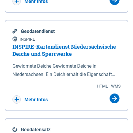
Bebauungsplänen keine neuen Flächen bzw.
Mehr Infos
Gebiete für Wohnnutzungen und besonders
lärmempfindliche Einrichtungen dargestellt oder
festgesetzt werden.
Geodatendienst
INSPIRE
INSPIRE-Kartendienst Niedersächsische
Deiche und Sperrwerke
Gewidmete Deiche Gewidmete Deiche in
Niedersachsen. Ein Deich erhält die Eigenschaft
eines Hauptdeiches, Hochwasserdeiches oder
HTML
WMS
Schutzdeiches durch Widmung, die die
Deichbehörde durch Verordnung ausspricht. Für
Mehr Infos
gewidmete Deiche gelten die Bestimmungen des
Niedersächsischen Deichgesetzes (NDG). Die
Widmung "2.Deichlinie" ist im Datenbestand nicht
Geodatensatz
enthalten. Sperrwerke Sperrwerke sind Bauwerke