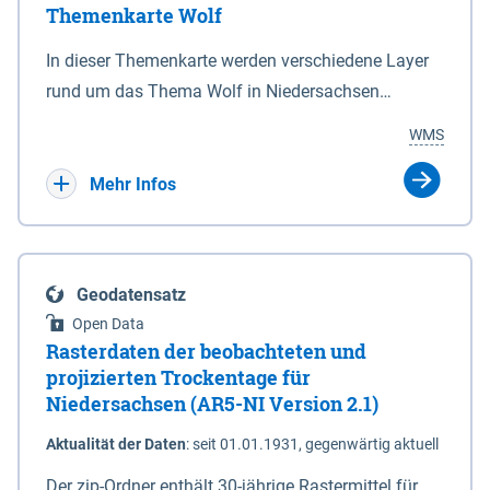
Themenkarte Wolf
mit Sperrvorrichtungen in Tidegewässern, die dem
Schutz eines Gebietes vor erhöhten Tiden, vor allem
In dieser Themenkarte werden verschiedene Layer
vor Sturmfluten, zu dienen bestimmt sind (§2 Abs.3
rund um das Thema Wolf in Niedersachsen
NDG). Ein Bauwerk der genannten Art erhält die
kombiniert dargestellt – darunter Nutztierrisse
WMS
Eigenschaft eines Sperrwerkes durch Widmung, die
sowie Status der bestehenden Wolfsterritorien im
die Deichbehörde durch Verordnung ausspricht.
laufenden Monitoringjahr.
Mehr Infos
Geodatensatz
Open Data
Rasterdaten der beobachteten und
projizierten Trockentage für
Niedersachsen (AR5-NI Version 2.1)
Aktualität der Daten
:
seit 01.01.1931, gegenwärtig aktuell
Der zip-Ordner enthält 30-jährige Rastermittel für