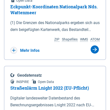
Open Data
Eckpunkt-Koordinaten Nationalpark Nds.
Wattenmeer
(1) Die Grenzen des Nationalparks ergeben sich aus
dem beigefügten Kartenwerk, das Bestandteil
dieses Gesetzes ist: 1. Digitale Topografische Karte
ZIP
Shapefiles
WMS
ATOM
(DTK) im Maßstab 1 : 100 000 (Anlage 2), 2.
verkleinerte Amtliche Karte 1 : 5 000 (AK5) im
Mehr Infos
Maßstab 1 : 10 000 (Anlage 3). Die geografischen
Koordinaten der Anlagen 2 und 3 sind im
geodätischen Referenzsystem WGS 84 sowie als
Geodatensatz
projizierte Koordinaten im Europäischen
INSPIRE
Open Data
Terrestrischen Referenzsystem 1989 (ETRS 89) mit
Straßenlärm Lnight 2022 (EU-Pflicht)
der Universalen Transversalen Mercator-Abbildung
Digitaler landesweiter Datenbestand des
bezogen auf die Zone 32 N (UTM 32N) dargestellt
Berechnungsergebnisses Lnight 2022 nach EU-
(Anlage 4); Gleiches gilt für die geografischen