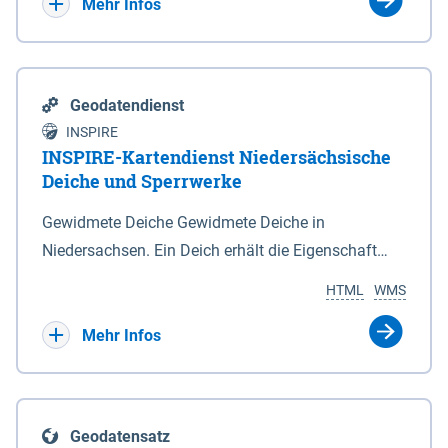
Bebauungsplänen keine neuen Flächen bzw.
Mehr Infos
Gebiete für Wohnnutzungen und besonders
lärmempfindliche Einrichtungen dargestellt oder
festgesetzt werden.
Geodatendienst
INSPIRE
INSPIRE-Kartendienst Niedersächsische
Deiche und Sperrwerke
Gewidmete Deiche Gewidmete Deiche in
Niedersachsen. Ein Deich erhält die Eigenschaft
eines Hauptdeiches, Hochwasserdeiches oder
HTML
WMS
Schutzdeiches durch Widmung, die die
Deichbehörde durch Verordnung ausspricht. Für
Mehr Infos
gewidmete Deiche gelten die Bestimmungen des
Niedersächsischen Deichgesetzes (NDG). Die
Widmung "2.Deichlinie" ist im Datenbestand nicht
Geodatensatz
enthalten. Sperrwerke Sperrwerke sind Bauwerke