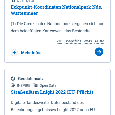
Open Data
Eckpunkt-Koordinaten Nationalpark Nds.
Wattenmeer
(1) Die Grenzen des Nationalparks ergeben sich aus
dem beigefügten Kartenwerk, das Bestandteil
dieses Gesetzes ist: 1. Digitale Topografische Karte
ZIP
Shapefiles
WMS
ATOM
(DTK) im Maßstab 1 : 100 000 (Anlage 2), 2.
verkleinerte Amtliche Karte 1 : 5 000 (AK5) im
Mehr Infos
Maßstab 1 : 10 000 (Anlage 3). Die geografischen
Koordinaten der Anlagen 2 und 3 sind im
geodätischen Referenzsystem WGS 84 sowie als
Geodatensatz
projizierte Koordinaten im Europäischen
INSPIRE
Open Data
Terrestrischen Referenzsystem 1989 (ETRS 89) mit
Straßenlärm Lnight 2022 (EU-Pflicht)
der Universalen Transversalen Mercator-Abbildung
Digitaler landesweiter Datenbestand des
bezogen auf die Zone 32 N (UTM 32N) dargestellt
Berechnungsergebnisses Lnight 2022 nach EU-
(Anlage 4); Gleiches gilt für die geografischen