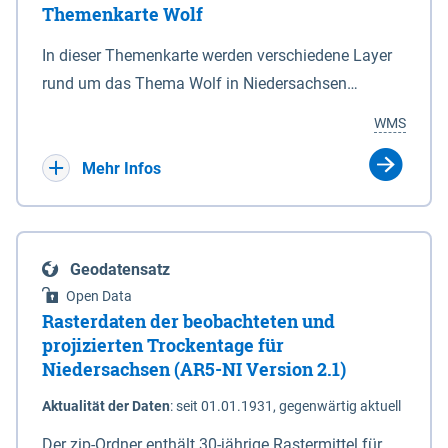
Themenkarte Wolf
mit Sperrvorrichtungen in Tidegewässern, die dem
Schutz eines Gebietes vor erhöhten Tiden, vor allem
In dieser Themenkarte werden verschiedene Layer
vor Sturmfluten, zu dienen bestimmt sind (§2 Abs.3
rund um das Thema Wolf in Niedersachsen
NDG). Ein Bauwerk der genannten Art erhält die
kombiniert dargestellt – darunter Nutztierrisse
WMS
Eigenschaft eines Sperrwerkes durch Widmung, die
sowie Status der bestehenden Wolfsterritorien im
die Deichbehörde durch Verordnung ausspricht.
laufenden Monitoringjahr.
Mehr Infos
Geodatensatz
Open Data
Rasterdaten der beobachteten und
projizierten Trockentage für
Niedersachsen (AR5-NI Version 2.1)
Aktualität der Daten
:
seit 01.01.1931, gegenwärtig aktuell
Der zip-Ordner enthält 30-jährige Rastermittel für