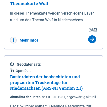
Themenkarte Wolf
mit Sperrvorrichtungen in Tidegewässern, die dem
Schutz eines Gebietes vor erhöhten Tiden, vor allem
In dieser Themenkarte werden verschiedene Layer
vor Sturmfluten, zu dienen bestimmt sind (§2 Abs.3
rund um das Thema Wolf in Niedersachsen
NDG). Ein Bauwerk der genannten Art erhält die
kombiniert dargestellt – darunter Nutztierrisse
WMS
Eigenschaft eines Sperrwerkes durch Widmung, die
sowie Status der bestehenden Wolfsterritorien im
die Deichbehörde durch Verordnung ausspricht.
laufenden Monitoringjahr.
Mehr Infos
Geodatensatz
Open Data
Rasterdaten der beobachteten und
projizierten Trockentage für
Niedersachsen (AR5-NI Version 2.1)
Aktualität der Daten
:
seit 01.01.1931, gegenwärtig aktuell
Der zip-Ordner enthält 30-jährige Rastermittel für