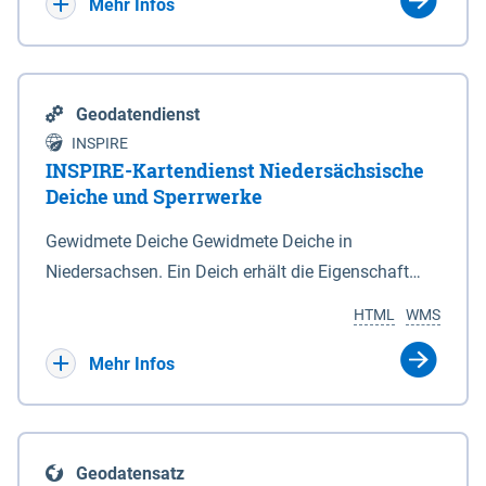
Bebauungsplänen keine neuen Flächen bzw.
Mehr Infos
Gebiete für Wohnnutzungen und besonders
lärmempfindliche Einrichtungen dargestellt oder
festgesetzt werden.
Geodatendienst
INSPIRE
INSPIRE-Kartendienst Niedersächsische
Deiche und Sperrwerke
Gewidmete Deiche Gewidmete Deiche in
Niedersachsen. Ein Deich erhält die Eigenschaft
eines Hauptdeiches, Hochwasserdeiches oder
HTML
WMS
Schutzdeiches durch Widmung, die die
Deichbehörde durch Verordnung ausspricht. Für
Mehr Infos
gewidmete Deiche gelten die Bestimmungen des
Niedersächsischen Deichgesetzes (NDG). Die
Widmung "2.Deichlinie" ist im Datenbestand nicht
Geodatensatz
enthalten. Sperrwerke Sperrwerke sind Bauwerke