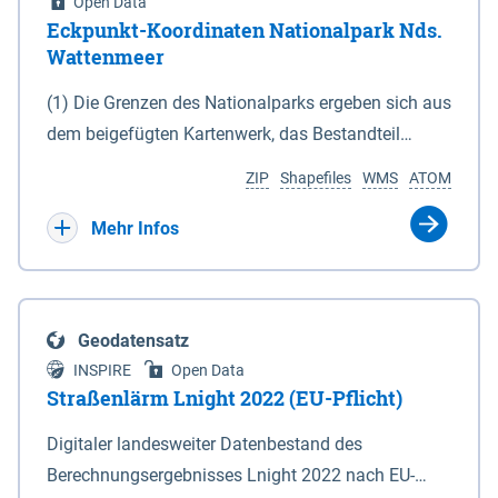
Open Data
Eckpunkt-Koordinaten Nationalpark Nds.
Wattenmeer
(1) Die Grenzen des Nationalparks ergeben sich aus
dem beigefügten Kartenwerk, das Bestandteil
dieses Gesetzes ist: 1. Digitale Topografische Karte
ZIP
Shapefiles
WMS
ATOM
(DTK) im Maßstab 1 : 100 000 (Anlage 2), 2.
verkleinerte Amtliche Karte 1 : 5 000 (AK5) im
Mehr Infos
Maßstab 1 : 10 000 (Anlage 3). Die geografischen
Koordinaten der Anlagen 2 und 3 sind im
geodätischen Referenzsystem WGS 84 sowie als
Geodatensatz
projizierte Koordinaten im Europäischen
INSPIRE
Open Data
Terrestrischen Referenzsystem 1989 (ETRS 89) mit
Straßenlärm Lnight 2022 (EU-Pflicht)
der Universalen Transversalen Mercator-Abbildung
Digitaler landesweiter Datenbestand des
bezogen auf die Zone 32 N (UTM 32N) dargestellt
Berechnungsergebnisses Lnight 2022 nach EU-
(Anlage 4); Gleiches gilt für die geografischen