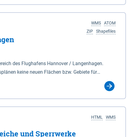
nackenburg im Osten und Hohnstorf (Elbe) im Westen
s Biosphärenreservat umfasst Teile der Landkreise
WMS
ATOM
ZIP
Shapefiles
agen
ereich des Flughafens Hannover / Langenhagen.
plänen keine neuen Flächen bzw. Gebiete für
tellt oder festgesetzt werden.
HTML
WMS
eiche und Sperrwerke