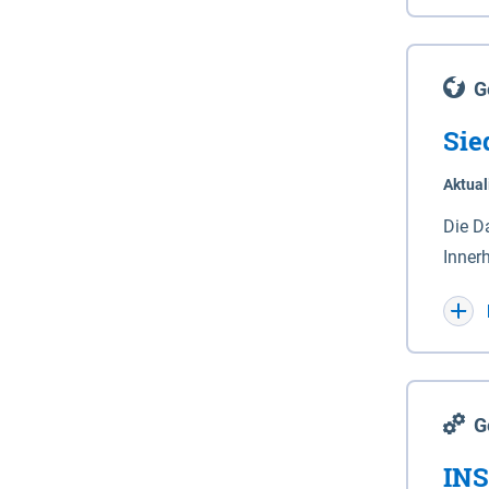
Lande
(Stro
Lücho
G
Sie
Aktual
Die D
Inner
Wohnn
G
INS