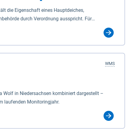
lt die Eigenschaft eines Hauptdeiches,
hbehörde durch Verordnung ausspricht. Für
ichgesetzes (NDG). Die Widmung "2.Deichlinie" ist
, zu dienen bestimmt sind (§2 Abs.3 NDG). Ein Bauwerk
idmung, die die Deichbehörde durch Verordnung
WMS
Wolf in Niedersachsen kombiniert dargestellt –
im laufenden Monitoringjahr.