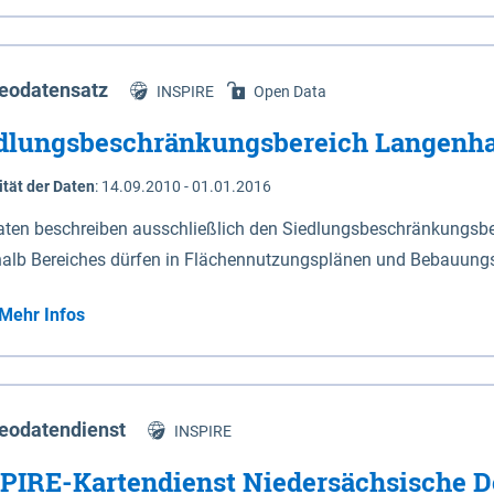
s Niedersachsen (vgl. Abb. 4-1) entlang der Elbe zwischen Sch
mkilometer 472,5 bei Schnackenburg bis 569 bei Lauenburg). Da
w-Dannenberg und Lüneburg.
eodatensatz
INSPIRE
Open Data
dlungsbeschränkungsbereich Langenh
ität der Daten
:
14.09.2010 - 01.01.2016
aten beschreiben ausschließlich den Siedlungsbeschränkungsb
halb Bereiches dürfen in Flächennutzungsplänen und Bebauungs
utzungen und besonders lärmempfindliche Einrichtungen darges
Mehr Infos
eodatendienst
INSPIRE
PIRE-Kartendienst Niedersächsische D