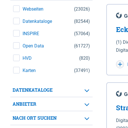
Webseiten
(23026)
G
Datenkataloge
(82544)
Eck
INSPIRE
(57064)
(1) D
Open Data
(61727)
Digit
HVD
(820)
Maßstab 1 : 10 000 (A
WGS 8
Karten
(37491)
Unive
für d
DATENKATALOGE
der in 
G
Natio
ANBIETER
Str
zwisc
nicht
NACH ORT SUCHEN
Digit
Lande