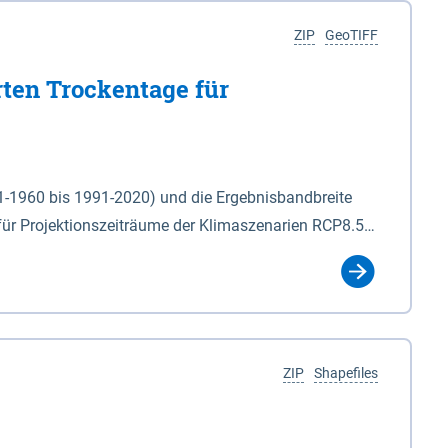
ZIP
GeoTIFF
rten Trockentage für
31-1960 bis 1991-2020) und die Ergebnisbandbreite
für Projektionszeiträume der Klimaszenarien RCP8.5
für die Zeiteinheiten: - yr: Kalenderjahr
r (Mai - Okt.) - hwi: Hydrologisches Winterhalbjahr
Klassifizierung der Rasterdaten mit Klassenname und
ZIP
Shapefiles