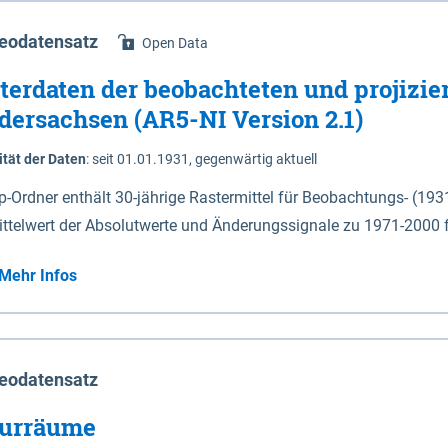
eodatensatz
Open Data
terdaten der beobachteten und projizie
dersachsen (AR5-NI Version 2.1)
ität der Daten
:
seit 01.01.1931, gegenwärtig aktuell
ip-Ordner enthält 30-jährige Rastermittel für Beobachtungs- (19
ittelwert der Absolutwerte und Änderungssignale zu 1971-2000 
P2.6 (2031-2060 und 2071-2100) im Koordinatensystem epsg:4647 (UTM32) 
Mehr Infos
su: Sommer (Jun. - Aug.) - au: Herbst (Sep. - Nov.) - wi: Winter (Dez. - Feb.) - hyr:
logisches Jahr (Nov. - Okt.) - hsu: Hydrologisches Sommerhalbjah
r. - Sep.) - vd: Vegetationsruhe (Okt. - Mär.) Neben den Rasterdaten ist eine
mation zu den Dateinamen und für eine Darstellung im GIS eine 
eodatensatz
lor-code gegeben.
urräume