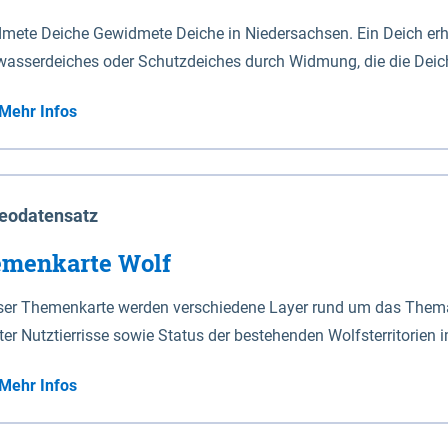
mete Deiche Gewidmete Deiche in Niedersachsen. Ein Deich erhä
asserdeiches oder Schutzdeiches durch Widmung, die die Deic
mete Deiche gelten die Bestimmungen des Niedersächsischen De
Mehr Infos
t enthalten. Sperrwerke Sperrwerke sind Bauwerke mit Sperrvorrichtungen in Tidegewässern, die dem
z eines Gebietes vor erhöhten Tiden, vor allem vor Sturmfluten
enannten Art erhält die Eigenschaft eines Sperrwerkes durch W
richt.
eodatensatz
menkarte Wolf
eser Themenkarte werden verschiedene Layer rund um das Thema 
ter Nutztierrisse sowie Status der bestehenden Wolfsterritorien 
Mehr Infos