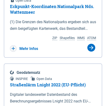
Open Data
Eckpunkt-Koordinaten Nationalpark Nds.
Wattenmeer
(1) Die Grenzen des Nationalparks ergeben sich aus
dem beigefügten Kartenwerk, das Bestandteil
dieses Gesetzes ist: 1. Digitale Topografische Karte
ZIP
Shapefiles
WMS
ATOM
(DTK) im Maßstab 1 : 100 000 (Anlage 2), 2.
verkleinerte Amtliche Karte 1 : 5 000 (AK5) im
Mehr Infos
Maßstab 1 : 10 000 (Anlage 3). Die geografischen
Koordinaten der Anlagen 2 und 3 sind im
geodätischen Referenzsystem WGS 84 sowie als
Geodatensatz
projizierte Koordinaten im Europäischen
INSPIRE
Open Data
Terrestrischen Referenzsystem 1989 (ETRS 89) mit
Straßenlärm Lnight 2022 (EU-Pflicht)
der Universalen Transversalen Mercator-Abbildung
Digitaler landesweiter Datenbestand des
bezogen auf die Zone 32 N (UTM 32N) dargestellt
Berechnungsergebnisses Lnight 2022 nach EU-
(Anlage 4); Gleiches gilt für die geografischen