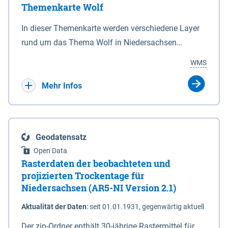
Themenkarte Wolf
mit Sperrvorrichtungen in Tidegewässern, die dem
Schutz eines Gebietes vor erhöhten Tiden, vor allem
In dieser Themenkarte werden verschiedene Layer
vor Sturmfluten, zu dienen bestimmt sind (§2 Abs.3
rund um das Thema Wolf in Niedersachsen
NDG). Ein Bauwerk der genannten Art erhält die
kombiniert dargestellt – darunter Nutztierrisse
WMS
Eigenschaft eines Sperrwerkes durch Widmung, die
sowie Status der bestehenden Wolfsterritorien im
die Deichbehörde durch Verordnung ausspricht.
laufenden Monitoringjahr.
Mehr Infos
Geodatensatz
Open Data
Rasterdaten der beobachteten und
projizierten Trockentage für
Niedersachsen (AR5-NI Version 2.1)
Aktualität der Daten
:
seit 01.01.1931, gegenwärtig aktuell
Der zip-Ordner enthält 30-jährige Rastermittel für