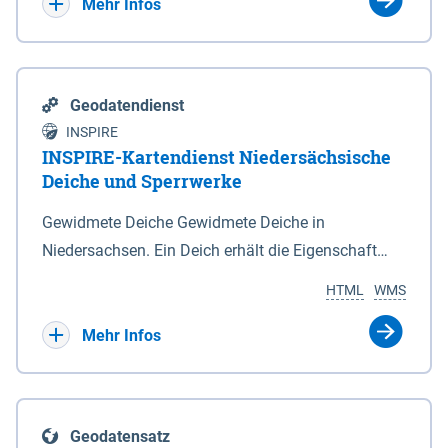
Bebauungsplänen keine neuen Flächen bzw.
Mehr Infos
Gebiete für Wohnnutzungen und besonders
lärmempfindliche Einrichtungen dargestellt oder
festgesetzt werden.
Geodatendienst
INSPIRE
INSPIRE-Kartendienst Niedersächsische
Deiche und Sperrwerke
Gewidmete Deiche Gewidmete Deiche in
Niedersachsen. Ein Deich erhält die Eigenschaft
eines Hauptdeiches, Hochwasserdeiches oder
HTML
WMS
Schutzdeiches durch Widmung, die die
Deichbehörde durch Verordnung ausspricht. Für
Mehr Infos
gewidmete Deiche gelten die Bestimmungen des
Niedersächsischen Deichgesetzes (NDG). Die
Widmung "2.Deichlinie" ist im Datenbestand nicht
Geodatensatz
enthalten. Sperrwerke Sperrwerke sind Bauwerke