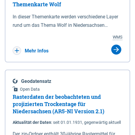
Themenkarte Wolf
mit Sperrvorrichtungen in Tidegewässern, die dem
Schutz eines Gebietes vor erhöhten Tiden, vor allem
In dieser Themenkarte werden verschiedene Layer
vor Sturmfluten, zu dienen bestimmt sind (§2 Abs.3
rund um das Thema Wolf in Niedersachsen
NDG). Ein Bauwerk der genannten Art erhält die
kombiniert dargestellt – darunter Nutztierrisse
WMS
Eigenschaft eines Sperrwerkes durch Widmung, die
sowie Status der bestehenden Wolfsterritorien im
die Deichbehörde durch Verordnung ausspricht.
laufenden Monitoringjahr.
Mehr Infos
Geodatensatz
Open Data
Rasterdaten der beobachteten und
projizierten Trockentage für
Niedersachsen (AR5-NI Version 2.1)
Aktualität der Daten
:
seit 01.01.1931, gegenwärtig aktuell
Der zip-Ordner enthält 30-jährige Rastermittel für