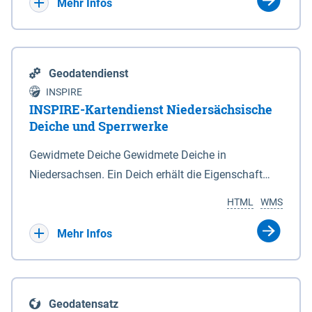
Bebauungsplänen keine neuen Flächen bzw.
Mehr Infos
Gebiete für Wohnnutzungen und besonders
lärmempfindliche Einrichtungen dargestellt oder
festgesetzt werden.
Geodatendienst
INSPIRE
INSPIRE-Kartendienst Niedersächsische
Deiche und Sperrwerke
Gewidmete Deiche Gewidmete Deiche in
Niedersachsen. Ein Deich erhält die Eigenschaft
eines Hauptdeiches, Hochwasserdeiches oder
HTML
WMS
Schutzdeiches durch Widmung, die die
Deichbehörde durch Verordnung ausspricht. Für
Mehr Infos
gewidmete Deiche gelten die Bestimmungen des
Niedersächsischen Deichgesetzes (NDG). Die
Widmung "2.Deichlinie" ist im Datenbestand nicht
Geodatensatz
enthalten. Sperrwerke Sperrwerke sind Bauwerke