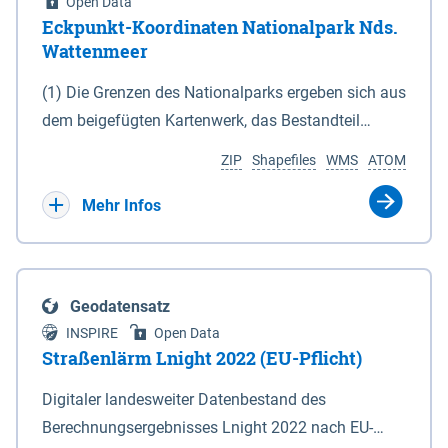
Open Data
Eckpunkt-Koordinaten Nationalpark Nds.
Wattenmeer
(1) Die Grenzen des Nationalparks ergeben sich aus
dem beigefügten Kartenwerk, das Bestandteil
dieses Gesetzes ist: 1. Digitale Topografische Karte
ZIP
Shapefiles
WMS
ATOM
(DTK) im Maßstab 1 : 100 000 (Anlage 2), 2.
verkleinerte Amtliche Karte 1 : 5 000 (AK5) im
Mehr Infos
Maßstab 1 : 10 000 (Anlage 3). Die geografischen
Koordinaten der Anlagen 2 und 3 sind im
geodätischen Referenzsystem WGS 84 sowie als
Geodatensatz
projizierte Koordinaten im Europäischen
INSPIRE
Open Data
Terrestrischen Referenzsystem 1989 (ETRS 89) mit
Straßenlärm Lnight 2022 (EU-Pflicht)
der Universalen Transversalen Mercator-Abbildung
Digitaler landesweiter Datenbestand des
bezogen auf die Zone 32 N (UTM 32N) dargestellt
Berechnungsergebnisses Lnight 2022 nach EU-
(Anlage 4); Gleiches gilt für die geografischen