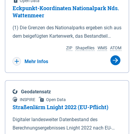
Open Data
Eckpunkt-Koordinaten Nationalpark Nds.
Wattenmeer
(1) Die Grenzen des Nationalparks ergeben sich aus
dem beigefügten Kartenwerk, das Bestandteil
dieses Gesetzes ist: 1. Digitale Topografische Karte
ZIP
Shapefiles
WMS
ATOM
(DTK) im Maßstab 1 : 100 000 (Anlage 2), 2.
verkleinerte Amtliche Karte 1 : 5 000 (AK5) im
Mehr Infos
Maßstab 1 : 10 000 (Anlage 3). Die geografischen
Koordinaten der Anlagen 2 und 3 sind im
geodätischen Referenzsystem WGS 84 sowie als
Geodatensatz
projizierte Koordinaten im Europäischen
INSPIRE
Open Data
Terrestrischen Referenzsystem 1989 (ETRS 89) mit
Straßenlärm Lnight 2022 (EU-Pflicht)
der Universalen Transversalen Mercator-Abbildung
Digitaler landesweiter Datenbestand des
bezogen auf die Zone 32 N (UTM 32N) dargestellt
Berechnungsergebnisses Lnight 2022 nach EU-
(Anlage 4); Gleiches gilt für die geografischen