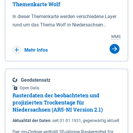
Themenkarte Wolf
mit Sperrvorrichtungen in Tidegewässern, die dem
Schutz eines Gebietes vor erhöhten Tiden, vor allem
In dieser Themenkarte werden verschiedene Layer
vor Sturmfluten, zu dienen bestimmt sind (§2 Abs.3
rund um das Thema Wolf in Niedersachsen
NDG). Ein Bauwerk der genannten Art erhält die
kombiniert dargestellt – darunter Nutztierrisse
WMS
Eigenschaft eines Sperrwerkes durch Widmung, die
sowie Status der bestehenden Wolfsterritorien im
die Deichbehörde durch Verordnung ausspricht.
laufenden Monitoringjahr.
Mehr Infos
Geodatensatz
Open Data
Rasterdaten der beobachteten und
projizierten Trockentage für
Niedersachsen (AR5-NI Version 2.1)
Aktualität der Daten
:
seit 01.01.1931, gegenwärtig aktuell
Der zip-Ordner enthält 30-jährige Rastermittel für