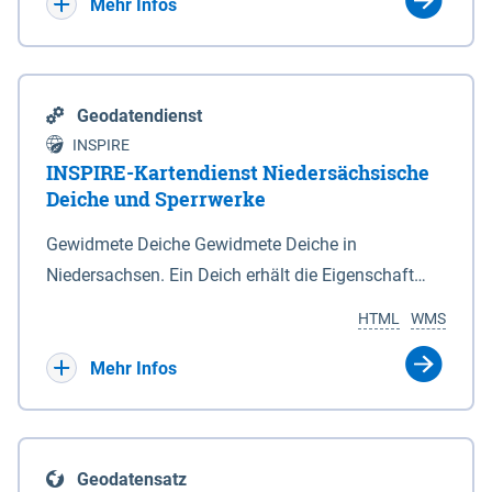
Bebauungsplänen keine neuen Flächen bzw.
Mehr Infos
Gebiete für Wohnnutzungen und besonders
lärmempfindliche Einrichtungen dargestellt oder
festgesetzt werden.
Geodatendienst
INSPIRE
INSPIRE-Kartendienst Niedersächsische
Deiche und Sperrwerke
Gewidmete Deiche Gewidmete Deiche in
Niedersachsen. Ein Deich erhält die Eigenschaft
eines Hauptdeiches, Hochwasserdeiches oder
HTML
WMS
Schutzdeiches durch Widmung, die die
Deichbehörde durch Verordnung ausspricht. Für
Mehr Infos
gewidmete Deiche gelten die Bestimmungen des
Niedersächsischen Deichgesetzes (NDG). Die
Widmung "2.Deichlinie" ist im Datenbestand nicht
Geodatensatz
enthalten. Sperrwerke Sperrwerke sind Bauwerke