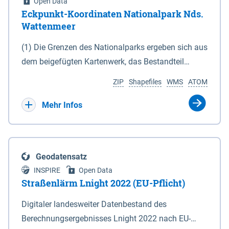
Open Data
Eckpunkt-Koordinaten Nationalpark Nds.
Wattenmeer
(1) Die Grenzen des Nationalparks ergeben sich aus
dem beigefügten Kartenwerk, das Bestandteil
dieses Gesetzes ist: 1. Digitale Topografische Karte
ZIP
Shapefiles
WMS
ATOM
(DTK) im Maßstab 1 : 100 000 (Anlage 2), 2.
verkleinerte Amtliche Karte 1 : 5 000 (AK5) im
Mehr Infos
Maßstab 1 : 10 000 (Anlage 3). Die geografischen
Koordinaten der Anlagen 2 und 3 sind im
geodätischen Referenzsystem WGS 84 sowie als
Geodatensatz
projizierte Koordinaten im Europäischen
INSPIRE
Open Data
Terrestrischen Referenzsystem 1989 (ETRS 89) mit
Straßenlärm Lnight 2022 (EU-Pflicht)
der Universalen Transversalen Mercator-Abbildung
Digitaler landesweiter Datenbestand des
bezogen auf die Zone 32 N (UTM 32N) dargestellt
Berechnungsergebnisses Lnight 2022 nach EU-
(Anlage 4); Gleiches gilt für die geografischen