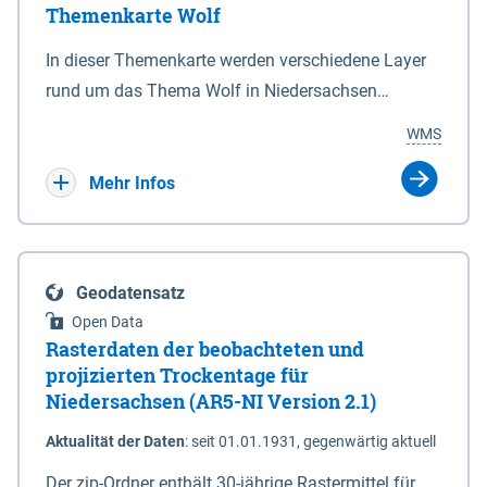
Themenkarte Wolf
mit Sperrvorrichtungen in Tidegewässern, die dem
Schutz eines Gebietes vor erhöhten Tiden, vor allem
In dieser Themenkarte werden verschiedene Layer
vor Sturmfluten, zu dienen bestimmt sind (§2 Abs.3
rund um das Thema Wolf in Niedersachsen
NDG). Ein Bauwerk der genannten Art erhält die
kombiniert dargestellt – darunter Nutztierrisse
WMS
Eigenschaft eines Sperrwerkes durch Widmung, die
sowie Status der bestehenden Wolfsterritorien im
die Deichbehörde durch Verordnung ausspricht.
laufenden Monitoringjahr.
Mehr Infos
Geodatensatz
Open Data
Rasterdaten der beobachteten und
projizierten Trockentage für
Niedersachsen (AR5-NI Version 2.1)
Aktualität der Daten
:
seit 01.01.1931, gegenwärtig aktuell
Der zip-Ordner enthält 30-jährige Rastermittel für