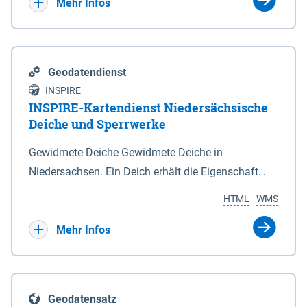
Bebauungsplänen keine neuen Flächen bzw.
Mehr Infos
Gebiete für Wohnnutzungen und besonders
lärmempfindliche Einrichtungen dargestellt oder
festgesetzt werden.
Geodatendienst
INSPIRE
INSPIRE-Kartendienst Niedersächsische
Deiche und Sperrwerke
Gewidmete Deiche Gewidmete Deiche in
Niedersachsen. Ein Deich erhält die Eigenschaft
eines Hauptdeiches, Hochwasserdeiches oder
HTML
WMS
Schutzdeiches durch Widmung, die die
Deichbehörde durch Verordnung ausspricht. Für
Mehr Infos
gewidmete Deiche gelten die Bestimmungen des
Niedersächsischen Deichgesetzes (NDG). Die
Widmung "2.Deichlinie" ist im Datenbestand nicht
Geodatensatz
enthalten. Sperrwerke Sperrwerke sind Bauwerke